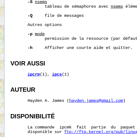
-S
nsems
              tableau de sémaphores avec 
nsems
 éléme
-Q
     file de messages

       Autres options

-p
mode
              permission de la ressource (par défaut
-h
     Afficher une courte aide et quitter.

VOIR AUSSI
ipcrm
(1), 
ipcs
(1)

AUTEUR
       Hayden A. James (
hayden.james@gmail.com
)

DISPONIBILITÉ
       La commande  ipcmk  fait  partie  du  paquet 
       disponible sur 
ftp://ftp.kernel.org/pub/linu