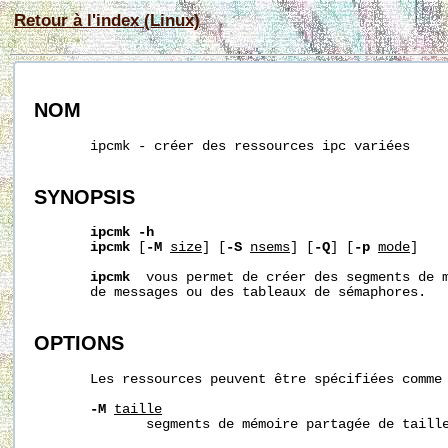
Retour à l'index (Linux)
NOM
       ipcmk - créer des ressources ipc variées

SYNOPSIS
ipcmk
-h
ipcmk
 [
-M
size
] [
-S
nsems
] [
-Q
] [
-p
mode
]

ipcmk
  vous permet de créer des segments de m
       de messages ou des tableaux de sémaphores.

OPTIONS
       Les ressources peuvent être spécifiées comme 
-M
taille
              segments de mémoire partagée de taill