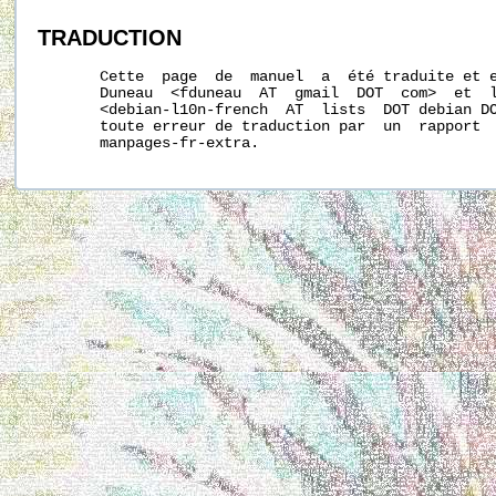
TRADUCTION
       Cette  page  de  manuel  a  été traduite et e
       Duneau  <fduneau  AT  gmail  DOT  com>  et  l
       <debian-l10n-french  AT  lists  DOT debian DO
       toute erreur de traduction par  un  rapport  