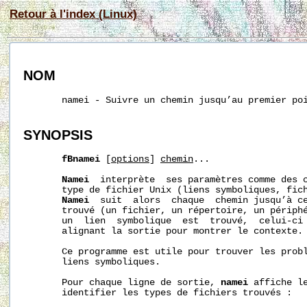
Retour à l'index (Linux)
NOM
       namei - Suivre un chemin jusqu’au premier poi
SYNOPSIS
fBnamei
 [
options
] 
chemin
...

Namei
  interprète  ses paramètres comme des c
       type de fichier Unix (liens symboliques, fich
Namei
  suit  alors  chaque  chemin jusqu’à ce
       trouvé (un fichier, un répertoire, un périphé
       un  lien  symbolique  est  trouvé,  celui-ci 
       alignant la sortie pour montrer le contexte.

       Ce programme est utile pour trouver les probl
       liens symboliques.

       Pour chaque ligne de sortie, 
namei
 affiche le
       identifier les types de fichiers trouvés :
