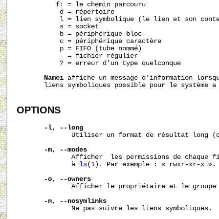
          f: = le chemin parcouru

           d = répertoire

           l = lien symbolique (le lien et son conte
           s = socket

           b = périphérique bloc

           c = périphérique caractère

           p = FIFO (tube nommé)

           - = fichier régulier

           ? = erreur d’un type quelconque

Namei
 affiche un message d’information lorsqu
       liens symboliques possible pour le système a 
OPTIONS
-l,
--long
              Utiliser un format de résultat long (c
-m,
--modes
              Afficher  les permissions de chaque fi
              à 
ls
(1). Par exemple : « rwxr-xr-x ».

-o,
--owners
              Afficher le propriétaire et le groupe 
-n,
--nosymlinks
              Ne pas suivre les liens symboliques.
