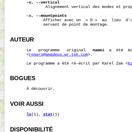
-v,
--vertical
               Alignement vertical des modes et prop
-x,
--mountpoints
              Afficher avec un  « D »  au  lieu  d’u
              servant de point de montage.

AUTEUR
       Le   programme   original   
namei
  a  été  éc
       <
rogers@amadeus.wr.tek.com
>.

       Le programme a été ré-écrit par Karel Zak <
k
BOGUES
       À découvrir.

VOIR AUSSI
ls
(1), 
stat
(1)

DISPONIBILITÉ