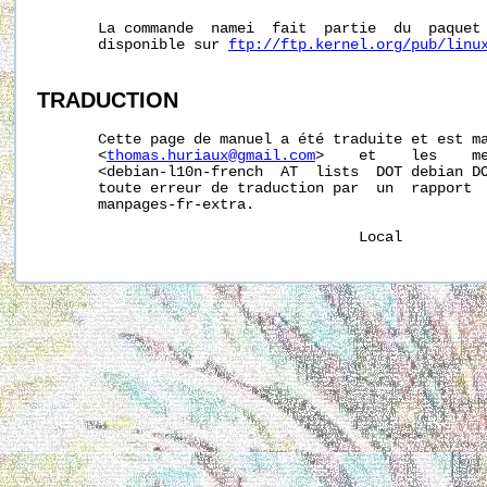
       La commande  namei  fait  partie  du  paquet 
       disponible sur 
ftp://ftp.kernel.org/pub/linu
TRADUCTION
       Cette page de manuel a été traduite et est ma
       <
thomas.huriaux@gmail.com
>    et    les    me
       <debian-l10n-french  AT  lists  DOT debian DO
       toute erreur de traduction par  un  rapport  
       manpages-fr-extra.
