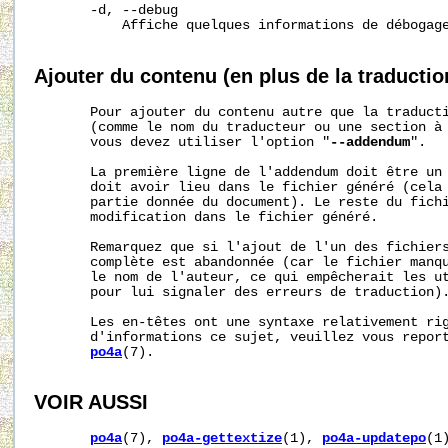
       -d, --debug

           Affiche quelques informations de débogage
Ajouter du contenu (en plus de la traductio
       Pour ajouter du contenu autre que la traducti
       (comme le nom du traducteur ou une section à 
       vous devez utiliser l'option "
--addendum
".

       La première ligne de l'addendum doit être un 
       doit avoir lieu dans le fichier généré (cela 
       partie donnée du document). Le reste du fichi
       modification dans le fichier généré.

       Remarquez que si l'ajout de l'un des fichiers
       complète est abandonnée (car le fichier manqu
       le nom de l'auteur, ce qui empêcherait les ut
       pour lui signaler des erreurs de traduction).
       Les en-têtes ont une syntaxe relativement rig
       d'informations ce sujet, veuillez vous report
po4a
(7).

VOIR AUSSI
po4a
(7), 
po4a-gettextize
(1), 
po4a-updatepo
(1