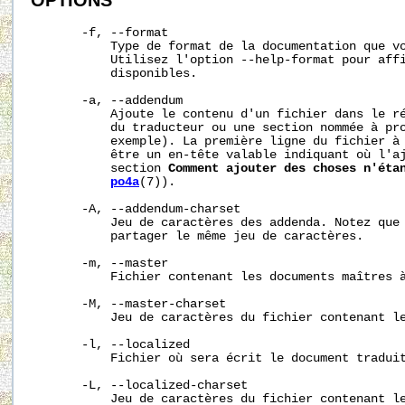
OPTIONS
       -f, --format

           Type de format de la documentation que vo
           Utilisez l'option --help-format pour affi
           disponibles.

       -a, --addendum

           Ajoute le contenu d'un fichier dans le ré
           du traducteur ou une section nommée à pro
           exemple). La première ligne du fichier à 
           être un en-tête valable indiquant où l'aj
           section 
Comment ajouter des choses n'éta
po4a
(7)).

       -A, --addendum-charset

           Jeu de caractères des addenda. Notez que 
           partager le même jeu de caractères.

       -m, --master

           Fichier contenant les documents maîtres à
       -M, --master-charset

           Jeu de caractères du fichier contenant le
       -l, --localized

           Fichier où sera écrit le document traduit
       -L, --localized-charset

           Jeu de caractères du fichier contenant le