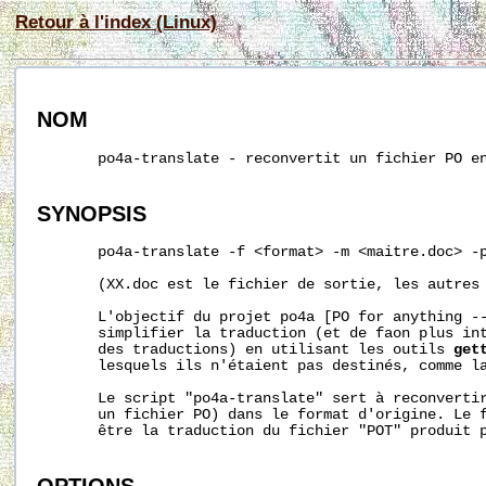
Retour à l'index (Linux)
NOM
       po4a-translate - reconvertit un fichier PO en
SYNOPSIS
       po4a-translate -f <format> -m <maitre.doc> -p
       (XX.doc est le fichier de sortie, les autres 
       L'objectif du projet po4a [PO for anything --
       simplifier la traduction (et de faon plus int
       des traductions) en utilisant les outils 
get
       lesquels ils n'étaient pas destinés, comme la
       Le script "po4a-translate" sert à reconvertir
       un fichier PO) dans le format d'origine. Le f
       être la traduction du fichier "POT" produit 