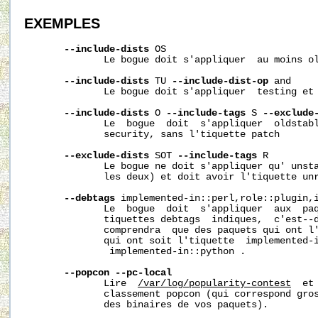
EXEMPLES
--include-dists
 OS

              Le bogue doit s'appliquer  au moins ol
--include-dists
 TU 
--include-dist-op
 and

              Le bogue doit s'appliquer  testing et 
--include-dists
 O 
--include-tags
 S 
--exclude
              Le  bogue  doit  s'appliquer  oldstabl
              security, sans l'tiquette patch

--exclude-dists
 SOT 
--include-tags
 R

              Le bogue ne doit s'appliquer qu' unsta
              les deux) et doit avoir l'tiquette unr
--debtags
 implemented-in::perl,role::plugin,i
              Le  bogue  doit  s'appliquer  aux  paq
              tiquettes debtags  indiques,  c'est--d
              comprendra  que des paquets qui ont l'
              qui ont soit l'tiquette  implemented-i
               implemented-in::python .

--popcon
--pc-local
              Lire  
/var/log/popularity-contest
  et
              classement popcon (qui correspond gros
              des binaires de vos paquets).
