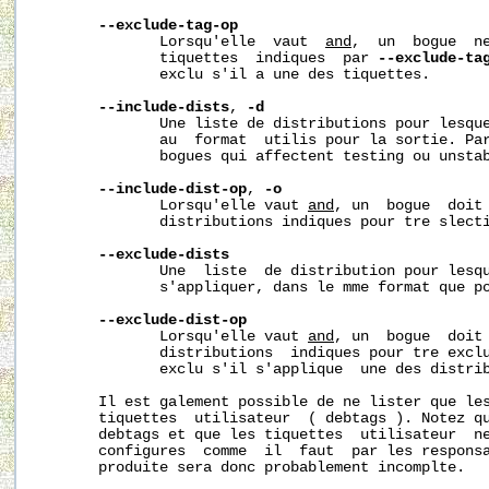
--exclude-tag-op
              Lorsqu'elle  vaut  
and
,  un  bogue  ne
              tiquettes  indiques  par 
--exclude-ta
              exclu s'il a une des tiquettes.

--include-dists
, 
-d
              Une liste de distributions pour lesque
              au  format  utilis pour la sortie. Par
              bogues qui affectent testing ou unstab
--include-dist-op
, 
-o
              Lorsqu'elle vaut 
and
, un  bogue  doit 
              distributions indiques pour tre slecti
--exclude-dists
              Une  liste  de distribution pour lesqu
              s'appliquer, dans le mme format que p
--exclude-dist-op
              Lorsqu'elle vaut 
and
, un  bogue  doit 
              distributions  indiques pour tre exclu
              exclu s'il s'applique  une des distrib
       Il est galement possible de ne lister que les
       tiquettes  utilisateur  ( debtags ). Notez qu
       debtags et que les tiquettes  utilisateur  ne
       configures  comme  il  faut  par les responsa
       produite sera donc probablement incomplte.
