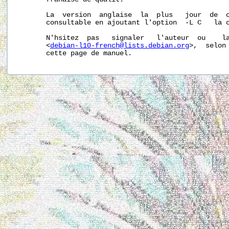
       La  version  anglaise  la  plus   jour  de  c
       consultable en ajoutant l'option  -L C   la 
       N'hsitez  pas   signaler   l'auteur  ou    la
       <
debian-l10-french@lists.debian.org
>,  selon 