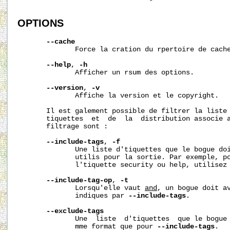
OPTIONS
--cache
              Force la cration du rpertoire de cach
--help
, 
-h
              Afficher un rsum des options.

--version
, 
-v
              Affiche la version et le copyright.

       Il est galement possible de filtrer la liste 
       tiquettes  et  de  la  distribution associe a
       filtrage sont :

--include-tags
, 
-f
              Une liste d'tiquettes que le bogue doi
              utilis pour la sortie. Par exemple, po
              l'tiquette security ou help, utilisez 
--include-tag-op
, 
-t
              Lorsqu'elle vaut 
and
, un bogue doit av
              indiques par 
--include-tags
.

--exclude-tags
              Une  liste  d'tiquettes  que le bogue 
              mme format que pour 
--include-tags
.
