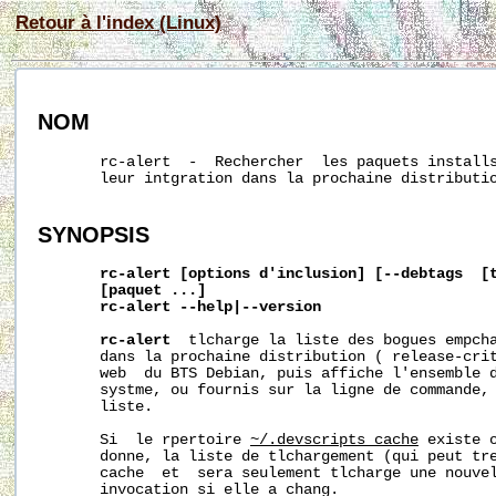
Retour à l'index (Linux)
NOM
       rc-alert  -  Rechercher  les paquets installs
       leur intgration dans la prochaine distributio
SYNOPSIS
rc-alert
[options
d'inclusion]
[--debtags
[
[paquet
...]
rc-alert
--help|--version
rc-alert
  tlcharge la liste des bogues empcha
       dans la prochaine distribution ( release-crit
       web  du BTS Debian, puis affiche l'ensemble d
       systme, ou fournis sur la ligne de commande, 
       liste.

       Si  le rpertoire 
~/.devscripts_cache
 existe 
       donne, la liste de tlchargement (qui peut tre
       cache  et  sera seulement tlcharge une nouvel
       invocation si elle a chang.
