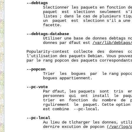
--debtags
              Slectionner les paquets en fonction de
              paquet  est  slectionn  seulement  s'i
              listes ; dans le cas de plusieurs tiqu
              un  paquet  est  slectionn s'il a une 
              facette.

--debtags-database
              Utiliser une base de donnes debtags no
              donnes par dfaut est 
/var/lib/debtags
       Popularity-contest  collecte  des  donnes  co
       l'utilisation des paquets Debian. Vous pouvez
       par le rang popcon des paquets correspondants
--popcon
              Trier  les  bogues  par  le rang popco
              bogues appartiennent.

--pc-vote
              Par dfaut, les paquets  sont  tris  en
              personnes  qui  ont  install  le  paqu
              trier  en  fonction  du  nombre  de  p
              rgulirement  le  paquet. Cette option 
              est combine  --pc-local.

--pc-local
              Au lieu de tlcharger les donnes, utili
              dernire excution de popcon (
/var/log/