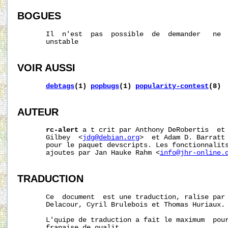
BOGUES
       Il  n'est  pas  possible  de  demander   ne  
       unstable

VOIR AUSSI
debtags
(1)
popbugs
(1)
popularity-contest
(8)
AUTEUR
rc-alert
 a t crit par Anthony DeRobertis  et 
       Gilbey  <
jdg@debian.org
>  et Adam D. Barratt
       pour le paquet devscripts. Les fonctionnalits
       ajoutes par Jan Hauke Rahm <
info@jhr-online.
TRADUCTION
       Ce  document  est une traduction, ralise par 
       Delacour, Cyril Brulebois et Thomas Huriaux.

       L'quipe de traduction a fait le maximum  pour
       franaise de qualit.
