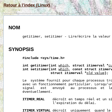
Retour à l'index (Linux)
NOM
       getitimer, setitimer - Lire/écrire la valeur 
SYNOPSIS
#include
<sys/time.h>
int
getitimer(int
which
,
struct
itimerval
*
c
int
setitimer(int
which
,
const
struct
itimer
struct
itimerval
*
old_value
);
       Le  système fournit pour chaque processus tro
       avec un fonctionnement particulier. Lorsqu’un
       signal   est   envoyé   au  processus  et  la
       éventuellement.

ITIMER_REAL
    décroît en temps réel et un s
                      l’expiration du délai.

ITIMER_VIRTUAL
 décroît  uniquement  quand le 