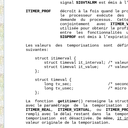
                      signal 
SIGVTALRM
 est émis à l’
ITIMER_PROF
    décroît à la fois quand le pro
                      le  processeur  exécute  des  
                      demande  du  processus.  Cette
                      conjointement   avec  
ITIMER_
                      utilisée pour obtenir le profi
                      entre  les  fonctionnalités  u
SIGPROF
 est émis à l’expiratio
       Les valeurs  des  temporisations  sont  défin
       suivantes:

           struct itimerval {

               struct timeval it_interval; /* valeur
               struct timeval it_value;    /* valeur
           };

           struct timeval {

               long tv_sec;                /* second
               long tv_usec;               /* micro 
           };

       La  fonction  
getitimer
() renseigne la struc
       avec le paramétrage  de  la  temporisation  
ITIMER_REAL
,  
ITIMER_VIRTUAL
,  ou  
ITIMER_PR
       rempli avec le délai restant dans  la  tempor
       temporisation  est désactivée. De même, 
it_i
       valeur originale de la temporisation.
