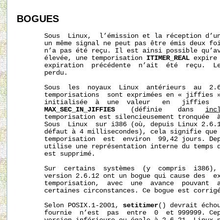
BOGUES
       Sous  Linux,  l’émission et la réception d’un
       un même signal ne peut pas être émis deux foi
       n’a pas été reçu. Il est ainsi possible qu’av
       élevée, une temporisation 
ITIMER_REAL
 expire
       expiration  précédente  n’ait  été  reçu.  Le
       perdu.

       Sous  les  noyaux  Linux  antérieurs  au  2.6
       temporisations  sont exprimées en « jiffies »
       initialisée  à  une  valeur   en   jiffies   
MAX_SEC_IN_JIFFIES
    (définie    dans   
inc
       temporisation est silencieusement tronquée  à
       Sous  Linux  sur i386 (où, depuis Linux 2.6.1
       défaut à 4 millisecondes), cela signifie que 
       temporisation  est  environ  99,42 jours. Dep
       utilise une représentation interne du temps d
       est supprimé.

       Sur  certains  systèmes  (y  compris  i386), 
       version 2.6.12 ont un bogue qui cause des  ex
       temporisation,  avec  une  avance  pouvant  a
       certaines circonstances. Ce bogue est corrigé
       Selon POSIX.1-2001, 
setitimer
() devrait écho
       fournie  n’est  pas  entre  0  et 999999. Cep