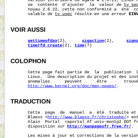
       version inférieure ou égale à 2.6.21, Linux n
       se  contente  d’ajuster  la  valeur de 
tv_se
       noyau 2.6.22, cette non conformité a  été  co
       valable de 
tv_usec
 résulte en une erreur 
EIN
VOIR AUSSI
gettimeofday
(2),      
sigaction
(2),     
sign
timerfd_create
(2), 
time
(7)

COLOPHON
       Cette page fait partie de  la  publication  
       Linux.  Une description du projet et des inst
       anomalies      peuvent      être       trouvé
http://www.kernel.org/doc/man-pages/
.

TRADUCTION
       Cette  page  de  manuel  a  été  traduite et 
       Blaess <
http://www.blaess.fr/christophe/
> en
       Alain  Portal  <aportal AT univ-montp2 DOT fr
       disposition sur 
http://manpagesfr.free.fr/
.

       Les mises à jour et corrections de la version