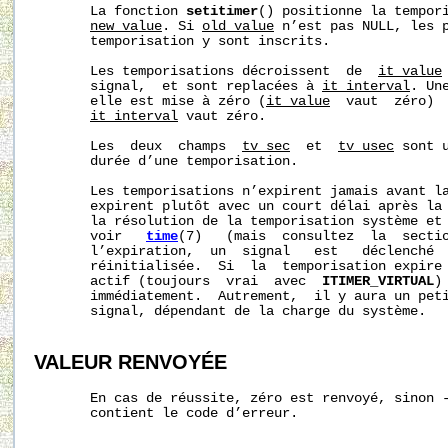
       La fonction 
setitimer
() positionne la tempori
new_value
. Si 
old_value
 n’est pas NULL, les p
       temporisation y sont inscrits.

       Les temporisations décroissent  de  
it_value
       signal,  et sont replacées à 
it_interval
. Un
       elle est mise à zéro (
it_value
  vaut  zéro)  
it_interval
 vaut zéro.

       Les  deux  champs  
tv_sec
  et  
tv_usec
 sont 
       durée d’une temporisation.

       Les temporisations n’expirent jamais avant la
       expirent plutôt avec un court délai après la 
       la résolution de la temporisation système et 
       voir   
time
(7)   (mais  consultez  la  sectio
       l’expiration,  un  signal   est   déclenché  
       réinitialisée.  Si  la  temporisation expire 
       actif (toujours  vrai  avec  
ITIMER_VIRTUAL
)
       immédiatement.  Autrement,  il y aura un peti
       signal, dépendant de la charge du système.

VALEUR RENVOYÉE
       En cas de réussite, zéro est renvoyé, sinon 
       contient le code d’erreur.
