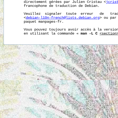
       directement gérées par Julien Cristau <
jcris
       francophone de traduction de Debian.

       Veuillez  signaler  toute  erreur   de   trad
       <
debian-l10n-french@lists.debian.org
> ou par 
       paquet manpages-fr.

       Vous pouvez toujours avoir accès à la version
       en utilisant la commande « 
man -L C
<section