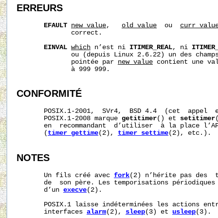
ERREURS
EFAULT
new_value
,   
old_value
  ou  
curr_valu
              correct.

EINVAL
which
 n’est ni 
ITIMER_REAL
, ni 
ITIMER
              ou (depuis Linux 2.6.22) un des champ
              pointée par 
new_value
 contient une val
              à 999 999.

CONFORMITÉ
       POSIX.1-2001,  SVr4,  BSD 4.4  (cet  appel  e
       POSIX.1-2008 marque 
getitimer
() et 
setitimer
       en  recommandant  d’utiliser  à la place l’AP
       (
timer_gettime
(2), 
timer_settime
(2), etc.).

NOTES
       Un fils créé avec 
fork
(2) n’hérite pas des  t
       de  son père. Les temporisations périodiques 
       d’un 
execve
(2).

       POSIX.1 laisse indéterminées les actions ent
       interfaces 
alarm
(2), 
sleep
(3) et 
usleep
(3).
