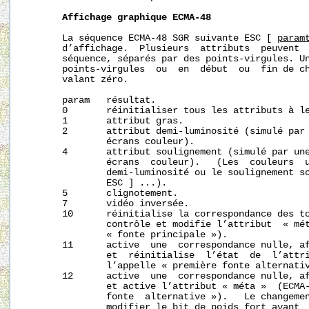
Affichage
graphique
ECMA-48
       La séquence ECMA-48 SGR suivante ESC [ 
param
       d’affichage.  Plusieurs  attributs  peuvent  
       séquence, séparés par des points-virgules. Un
       points-virgules  ou  en  début  ou  fin de ch
       valant zéro.

       param   résultat.

       0       réinitialiser tous les attributs à le
       1       attribut gras.

       2       attribut demi-luminosité (simulé par 
               écrans couleur).

       4       attribut soulignement (simulé par une
               écrans  couleur).   (Les  couleurs  u
               demi-luminosité ou le soulignement so
               ESC ] ...).

       5       clignotement.

       7       vidéo inversée.

       10      réinitialise la correspondance des to
               contrôle et modifie l’attribut  « mét
               « fonte principale »).

       11      active  une  correspondance nulle, af
               et  réinitialise  l’état  de  l’attri
               l’appelle « première fonte alternativ
       12      active  une  correspondance nulle, af
               et active l’attribut « méta »  (ECMA-
               fonte  alternative »).   Le changemen
               modifier le bit de poids fort avant  