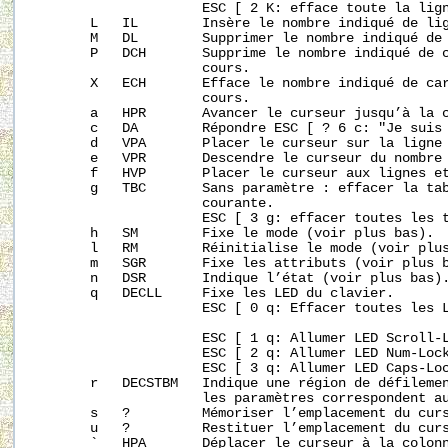
                     ESC [ 2 K: efface toute la lign
       L   IL        Insère le nombre indiqué de lig
       M   DL        Supprimer le nombre indiqué de 
       P   DCH       Supprime le nombre indiqué de c
                     cours.

       X   ECH       Efface le nombre indiqué de car
                     cours.

       a   HPR       Avancer le curseur jusqu’à la c
       c   DA        Répondre ESC [ ? 6 c: "Je suis 
       d   VPA       Placer le curseur sur la ligne 
       e   VPR       Descendre le curseur du nombre 
       f   HVP       Placer le curseur aux lignes et
       g   TBC       Sans paramètre : effacer la tab
                     courante.

                     ESC [ 3 g: effacer toutes les t
       h   SM        Fixe le mode (voir plus bas).

       l   RM        Réinitialise le mode (voir plus
       m   SGR       Fixe les attributs (voir plus b
       n   DSR       Indique l’état (voir plus bas).
       q   DECLL     Fixe les LED du clavier.

                     ESC [ 0 q: Effacer toutes les L
                     ESC [ 1 q: Allumer LED Scroll-L
                     ESC [ 2 q: Allumer LED Num-Lock
                     ESC [ 3 q: Allumer LED Caps-Loc
       r   DECSTBM   Indique une région de défilemen
                     les paramètres correspondent au
       s   ?         Mémoriser l’emplacement du curs
       u   ?         Restituer l’emplacement du curs
       `   HPA       Déplacer le curseur à la colonn