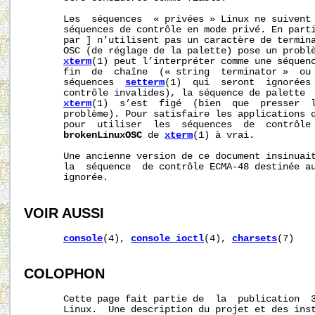
       Les  séquences  « privées » Linux ne suivent 
       séquences de contrôle en mode privé. En parti
       par ] n’utilisent pas un caractère de termina
       OSC (de réglage de la palette) pose un problè
xterm
(1) peut l’interpréter comme une séquenc
       fin  de  chaîne  (« string  terminator »  ou 
       séquences  
setterm
(1)  qui  seront  ignorées 
       contrôle invalides), la séquence de palette  
xterm
(1)  s’est  figé  (bien  que  presser  l
       problème). Pour satisfaire les applications q
       pour  utiliser  les  séquences  de  contrôle 
brokenLinuxOSC
 de 
xterm
(1) à vrai.

       Une ancienne version de ce document insinuait
       la  séquence  de contrôle ECMA-48 destinée au
       ignorée.

VOIR AUSSI
console
(4), 
console_ioctl
(4), 
charsets
(7)

COLOPHON
       Cette page fait partie de  la  publication  
       Linux.  Une description du projet et des inst