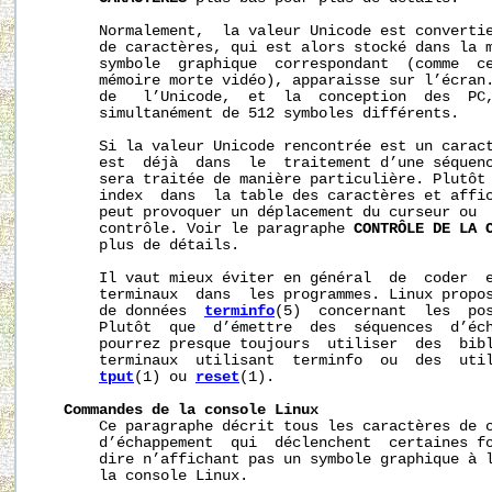
       Normalement,  la valeur Unicode est convertie
       de caractères, qui est alors stocké dans la m
       symbole  graphique  correspondant  (comme  ce
       mémoire morte vidéo), apparaisse sur l’écran.
       de   l’Unicode,  et  la  conception  des  PC,
       simultanément de 512 symboles différents.

       Si la valeur Unicode rencontrée est un caract
       est  déjà  dans  le  traitement d’une séquenc
       sera traitée de manière particulière. Plutôt 
       index  dans  la table des caractères et affic
       peut provoquer un déplacement du curseur ou  
       contrôle. Voir le paragraphe 
CONTRÔLE
DE
LA
       plus de détails.

       Il vaut mieux éviter en général  de  coder  e
       terminaux  dans  les programmes. Linux propos
       de données  
terminfo
(5)  concernant  les  pos
       Plutôt  que  d’émettre  des  séquences  d’éch
       pourrez presque toujours  utiliser  des  bibl
       terminaux  utilisant  terminfo  ou  des  uti
tput
(1) ou 
reset
(1).

Commandes
de
la
console
Linux
       Ce paragraphe décrit tous les caractères de c
       d’échappement  qui  déclenchent  certaines fo
       dire n’affichant pas un symbole graphique à l
       la console Linux.
