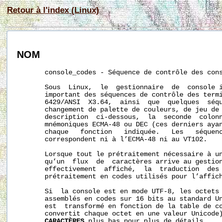
Retour à l'index (Linux)
NOM
       console_codes - Séquence de contrôle des cons
       Sous  Linux,  le  gestionnaire  de  console i
       important des séquences de contrôle des termi
       6429/ANSI  X3.64,  ainsi  que  quelques  séqu
       changement de palette de couleurs, de jeu de 
       description  ci-dessous,  la  seconde  colonn
       mnémoniques ECMA-48 ou DEC (ces derniers ayan
       chaque   fonction   indiquée.   Les   séquenc
       correspondent ni à l’ECMA-48 ni au VT102.

       Lorsque tout le prétraitement nécessaire à un
       qu’un  flux  de  caractères arrive au gestion
       effectivement  affiché,  la  traduction  des 
       prétraitement en codes utilisés pour l’affich
       Si  la console est en mode UTF-8, les octets 
       assemblés en codes sur 16 bits au standard Un
       est  transformé en fonction de la table de co
       convertit chaque octet en une valeur Unicode
CARACTÈRES
 plus bas pour plus de détails.
