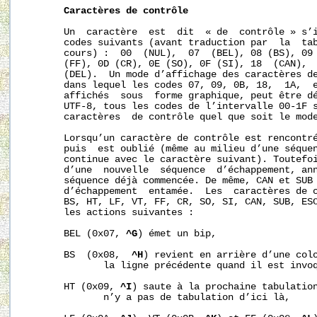
Caractères
de
contrôle
       Un  caractère  est  dit  « de  contrôle » s’i
       codes suivants (avant traduction par  la  tab
       cours) :  00  (NUL),  07  (BEL), 08 (BS), 09 
       (FF), 0D (CR), 0E (SO), 0F (SI), 18  (CAN),  
       (DEL).  Un mode d’affichage des caractères de
       dans lequel les codes 07, 09, 0B, 18,  1A,  e
       affichés  sous  forme graphique, peut être dé
       UTF-8, tous les codes de l’intervalle 00-1F s
       caractères  de contrôle quel que soit le mode
       Lorsqu’un caractère de contrôle est rencontré
       puis  est oublié (même au milieu d’une séquen
       continue avec le caractère suivant). Toutefoi
       d’une  nouvelle  séquence  d’échappement, ann
       séquence déjà commencée. De même, CAN et SUB 
       d’échappement  entamée.  Les  caractères de c
       BS, HT, LF, VT, FF, CR, SO, SI, CAN, SUB, ESC
       les actions suivantes :

       BEL (0x07, 
^G
) émet un bip,

       BS  (0x08,  
^H
) revient en arrière d’une colo
              la ligne précédente quand il est invoq
       HT (0x09, 
^I
) saute à la prochaine tabulation
              n’y a pas de tabulation d’ici là,
