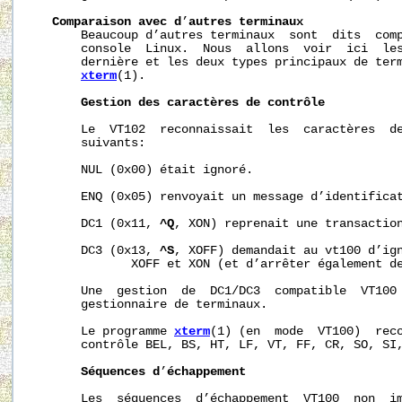
Comparaison
avec
d
’
autres
terminaux
       Beaucoup d’autres terminaux  sont  dits  comp
       console  Linux.  Nous  allons  voir  ici  les
       dernière et les deux types principaux de term
xterm
(1).

Gestion
des
caractères
de
contrôle
       Le  VT102  reconnaissait  les  caractères  de
       suivants:

       NUL (0x00) était ignoré.

       ENQ (0x05) renvoyait un message d’identificat
       DC1 (0x11, 
^Q
, XON) reprenait une transaction
       DC3 (0x13, 
^S
, XOFF) demandait au vt100 d’ign
              XOFF et XON (et d’arrêter également de
       Une  gestion  de  DC1/DC3  compatible  VT100 
       gestionnaire de terminaux.

       Le programme 
xterm
(1) (en  mode  VT100)  reco
       contrôle BEL, BS, HT, LF, VT, FF, CR, SO, SI,
Séquences
d
’
échappement
       Les  séquences  d’échappement  VT100  non  im