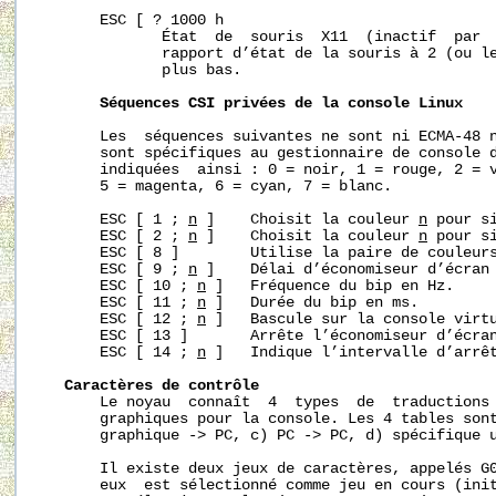
       ESC [ ? 1000 h

              État  de  souris  X11  (inactif  par  
              rapport d’état de la souris à 2 (ou le
              plus bas.

Séquences
CSI
privées
de
la
console
Linux
       Les  séquences suivantes ne sont ni ECMA-48 n
       sont spécifiques au gestionnaire de console d
       indiquées  ainsi : 0 = noir, 1 = rouge, 2 = v
       5 = magenta, 6 = cyan, 7 = blanc.

       ESC [ 1 ; 
n
 ]    Choisit la couleur 
n
 pour si
       ESC [ 2 ; 
n
 ]    Choisit la couleur 
n
 pour s
       ESC [ 8 ]        Utilise la paire de couleurs
       ESC [ 9 ; 
n
 ]    Délai d’économiseur d’écran 
       ESC [ 10 ; 
n
 ]   Fréquence du bip en Hz.

       ESC [ 11 ; 
n
 ]   Durée du bip en ms.

       ESC [ 12 ; 
n
 ]   Bascule sur la console virtu
       ESC [ 13 ]       Arrête l’économiseur d’écran
       ESC [ 14 ; 
n
 ]   Indique l’intervalle d’arrêt
Caractères
de
contrôle
       Le noyau  connaît  4  types  de  traductions 
       graphiques pour la console. Les 4 tables sont
       graphique -> PC, c) PC -> PC, d) spécifique u
       Il existe deux jeux de caractères, appelés G0
       eux  est sélectionné comme jeu en cours (init