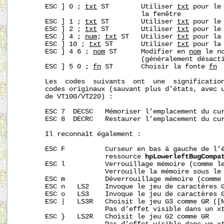
       ESC ] 0 ; 
txt
 ST        Utiliser 
txt
 pour le 
                               la fenêtre

       ESC ] 1 ; 
txt
 ST        Utiliser 
txt
 pour le 
       ESC ] 2 ; 
txt
 ST        Utiliser 
txt
 pour le 
       ESC ] 4 ; 
num
; 
txt
 ST   Utiliser 
txt
 pour la
       ESC ] 10 ; 
txt
 ST       Utiliser 
txt
 pour la
       ESC ] 4 6 ; 
nom
 ST      Modifier en 
nom
 le n
                               (généralement désacti
       ESC ] 5 0 ; 
fn
 ST       Choisir la fonte 
fn
       Les  codes  suivants  ont  une  signification
       codes originaux (sauvant plus d’états, avec u
       de VT100/VT220) :

       ESC 7  DECSC   Mémoriser l’emplacement du cur
       ESC 8  DECRC   Restaurer l’emplacement du cur
       Il reconnaît également :

       ESC F          Curseur en bas à gauche de l’é
                      ressource 
hpLowerleftBugCompa
       ESC l          Verrouillage mémoire (comme le
                      Verrouille la mémoire sous le 
       ESC m          Déverrouillage mémoire (comme 
       ESC n   LS2    Invoque le jeu de caractères G
       ESC o   LS3    Invoque le jeu de caractères G
       ESC |   LS3R   Choisit le jeu G3 comme GR ([N
                      Pas d’effet visible dans un xt
       ESC }   LS2R   Choisit le jeu G2 comme GR
