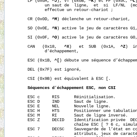
       LF (0x0A, 
^J
), VT (0x0B, 
^K
) et FF (0x0C, 
^L
              un saut de  ligne,  et  si  LF/NL  (mo
              effectue un retour-chariot ;

       CR (0x0D, 
^M
) déclenche un retour-chariot,

       SO (0x0E, 
^N
) active le jeu de caractères G1,
       SI (0x0F, 
^O
) active le jeu de caractères G0,
       CAN   (0x18,   
^X
)   et  SUB  (0x1A,  
^Z
)  i
              d’échappement,

       ESC (0x1B, 
^[
) débute une séquence d’échappem
       DEL (0x7F) est ignoré,

       CSI (0x9B) est équivalent à ESC [.

Séquences
d
’
échappement
ESC,
non
CSI
       ESC c     RIS      Réinitialisation.

       ESC D     IND      Saut de ligne.

       ESC E     NEL      Nouvelle ligne.

       ESC H     HTS      Positionner une tabulation
       ESC M     RI       Saut de ligne inversé.

       ESC Z     DECID    Identification privée  DEC
                          chaîne ESC [ ? 6 c, simula
       ESC 7     DECSC    Sauvegarde de l’état en co
                          attributs, jeux de caractè