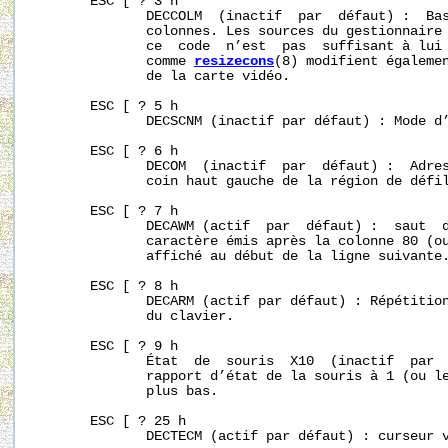
       ESC [ ? 3 h

              DECCOLM  (inactif  par  défaut) :  Bas
              colonnes. Les sources du gestionnaire 
              ce  code  n’est  pas  suffisant à lui 
              comme 
resizecons
(8) modifient égalemen
              de la carte vidéo.

       ESC [ ? 5 h

              DECSCNM (inactif par défaut) : Mode d’
       ESC [ ? 6 h

              DECOM  (inactif  par  défaut) :  Adres
              coin haut gauche de la région de défil
       ESC [ ? 7 h

              DECAWM (actif  par  défaut) :  saut  d
              caractère émis après la colonne 80 (ou
              affiché au début de la ligne suivante.
       ESC [ ? 8 h

              DECARM (actif par défaut) : Répétition
              du clavier.

       ESC [ ? 9 h

              État  de  souris  X10  (inactif  par  
              rapport d’état de la souris à 1 (ou le
              plus bas.

       ESC [ ? 25 h

              DECTECM (actif par défaut) : curseur v