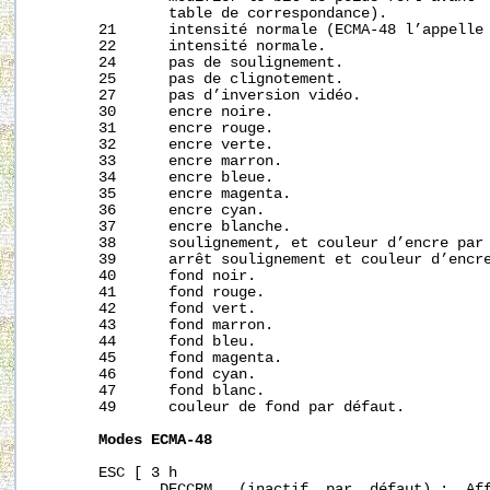
               table de correspondance).

       21      intensité normale (ECMA-48 l’appelle 
       22      intensité normale.

       24      pas de soulignement.

       25      pas de clignotement.

       27      pas d’inversion vidéo.

       30      encre noire.

       31      encre rouge.

       32      encre verte.

       33      encre marron.

       34      encre bleue.

       35      encre magenta.

       36      encre cyan.

       37      encre blanche.

       38      soulignement, et couleur d’encre par 
       39      arrêt soulignement et couleur d’encre
       40      fond noir.

       41      fond rouge.

       42      fond vert.

       43      fond marron.

       44      fond bleu.

       45      fond magenta.

       46      fond cyan.

       47      fond blanc.

       49      couleur de fond par défaut.

Modes
ECMA-48
       ESC [ 3 h

              DECCRM   (inactif  par  défaut) :  Aff