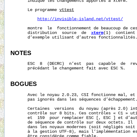
       indique les changements apportés à xterm.

       Le programme 
vttest
http://invisible-island.net/vttest/
       montre  le  fonctionnement de beaucoup de ces
       distribution  source  de  
xterm
(1)  contient 
       d’exemple utilisant d’autres fonctionnalités.
NOTES
       ESC  8  (DECRC)  n’est  pas  capable  de  rev
       précédant le changement fait avec ESC %.

BOGUES
       Avec le noyau 2.0.23, CSI fonctionne mal, et 
       pas ignorés dans les séquences d’échappement.
       Certaines  versions  du noyau (après 2.0) int
       contrôle sur 8 bits. Ces contrôles « C1 » uti
       et  159  pour remplacer ESC [, ESC ] et d’aut
       de séquence de contrôle sur deux octets. Il  
       dans les noyaux modernes (soit négligés soit 
       à la gestion UTF-8), mais l’implémentation es
       être considérée comme fiable.
