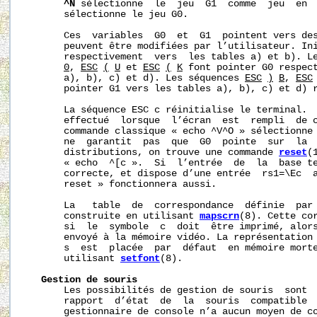
^N
 sélectionne  le  jeu  G1  comme  jeu  en 
       sélectionne le jeu G0.

       Ces  variables  G0  et  G1  pointent vers des
       peuvent être modifiées par l’utilisateur. Ini
       respectivement  vers  les tables a) et b). L
0
, 
ESC
(
U
 et 
ESC
(
K
 font pointer G0 respect
       a), b), c) et d). Les séquences 
ESC
)
B
, 
ESC
       pointer G1 vers les tables a), b), c) et d) r
       La séquence ESC c réinitialise le terminal.  
       effectué  lorsque  l’écran  est  rempli  de c
       commande classique « echo ^V^O » sélectionne 
       ne  garantit  pas  que  G0  pointe  sur  la  
       distributions, on trouve une commande 
reset
(
       « echo  ^[c ».  Si  l’entrée  de  la  base te
       correcte, et dispose d’une entrée  rs1=\Ec  a
       reset » fonctionnera aussi.

       La   table  de  correspondance  définie  par 
       construite en utilisant 
mapscrn
(8). Cette cor
       si  le  symbole  c  doit  être imprimé, alors
       envoyé à la mémoire vidéo. La représentation 
       s  est  placée  par  défaut  en mémoire morte
       utilisant 
setfont
(8).

Gestion
de
souris
       Les possibilités de gestion de souris  sont  
       rapport  d’état  de  la  souris  compatible 
       gestionnaire de console n’a aucun moyen de co