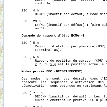
              contrôle.

       ESC [ 4 h

              DECIM (inactif par défaut) : Mode d’in
       ESC [ 20 h

              LF/NL (inactif par défaut) : faire sui
              un CR.

Demande
de
rapport
d
’
état
ECMA-48
       ESC [ 5 n

              Rapport  d’état du périphérique (DSR) 
              (Terminal OK).

       ESC [ 6 n

              Rapport de position du curseur (CPR) 
x
 R, où 
x,y
 est la position actuelle d
Modes
privés
DEC
(DECSET/DECRST)
       Ces  modes  ne  sont  pas  décrits  dans l’EC
       présente  les  séquences  d’activation  des  
       désactivation  sont obtenues en remplaçant le
       ESC [ ? 1 h

              DECCKM (inactif par défaut) :  Les  to
              curseur émettent un préfixe ESC O plut