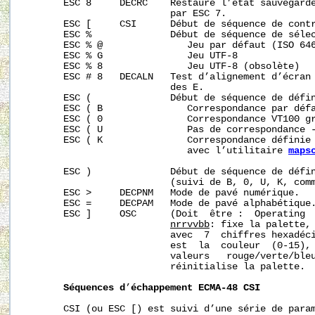
       ESC 8     DECRC    Restaure l’état sauvegardé
                          par ESC 7.

       ESC [     CSI      Début de séquence de contr
       ESC %              Début de séquence de sélec
       ESC % @               Jeu par défaut (ISO 646
       ESC % G               Jeu UTF-8

       ESC % 8               Jeu UTF-8 (obsolète)

       ESC # 8   DECALN   Test d’alignement d’écran 
                          des E.

       ESC (              Début de séquence de défin
       ESC ( B               Correspondance par défa
       ESC ( 0               Correspondance VT100 gr
       ESC ( U               Pas de correspondance -
       ESC ( K               Correspondance définie 
                             avec l’utilitaire 
maps
       ESC )              Début de séquence de défin
                          (suivi de B, 0, U, K, comm
       ESC >     DECPNM   Mode de pavé numérique.

       ESC =     DECPAM   Mode de pavé alphabétique.
       ESC ]     OSC      (Doit  être :  Operating  
nrrvvbb
: fixe la palette, 
                          avec  7  chiffres hexadéc
                          est  la  couleur  (0-15),
                          valeurs   rouge/verte/bleu
                          réinitialise la palette.

Séquences
d
’
échappement
ECMA-48
CSI
       CSI (ou ESC [) est suivi d’une série de param