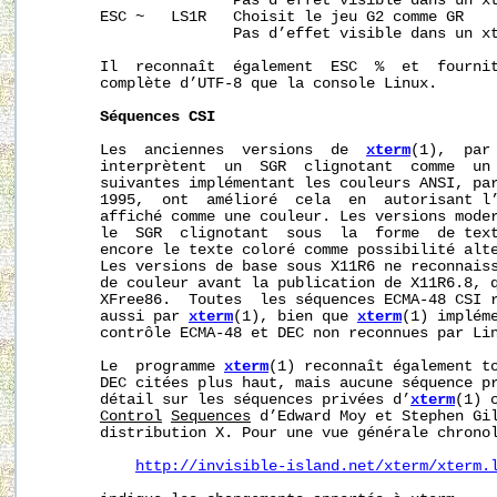
                      Pas d’effet visible dans un xt
       ESC ~   LS1R   Choisit le jeu G2 comme GR

                      Pas d’effet visible dans un xt
       Il  reconnaît  également  ESC  %  et  fournit
       complète d’UTF-8 que la console Linux.

Séquences
CSI
       Les  anciennes  versions  de  
xterm
(1),  par 
       interprètent  un  SGR  clignotant  comme  un 
       suivantes implémentant les couleurs ANSI, par
       1995,  ont  amélioré  cela  en  autorisant l’
       affiché comme une couleur. Les versions moder
       le  SGR  clignotant  sous  la  forme  de text
       encore le texte coloré comme possibilité alte
       Les versions de base sous X11R6 ne reconnaiss
       de couleur avant la publication de X11R6.8, q
       XFree86.  Toutes  les séquences ECMA-48 CSI r
       aussi par 
xterm
(1), bien que 
xterm
(1) impléme
       contrôle ECMA-48 et DEC non reconnues par Lin
       Le  programme 
xterm
(1) reconnaît également to
       DEC citées plus haut, mais aucune séquence pr
       détail sur les séquences privées d’
xterm
(1) 
Control
Sequences
 d’Edward Moy et Stephen Gil
       distribution X. Pour une vue générale chronol
http://invisible-island.net/xterm/xterm.