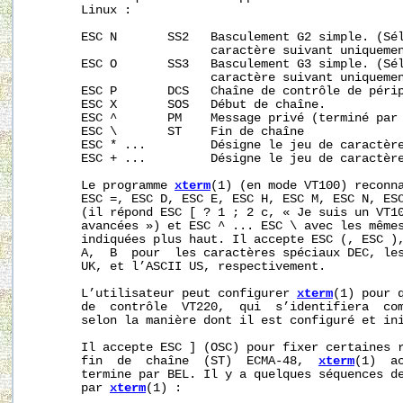
       Linux :

       ESC N       SS2   Basculement G2 simple. (Sél
                         caractère suivant uniquemen
       ESC O       SS3   Basculement G3 simple. (Sél
                         caractère suivant uniquemen
       ESC P       DCS   Chaîne de contrôle de périp
       ESC X       SOS   Début de chaîne.

       ESC ^       PM    Message privé (terminé par 
       ESC \       ST    Fin de chaîne

       ESC * ...         Désigne le jeu de caractère
       ESC + ...         Désigne le jeu de caractère
       Le programme 
xterm
(1) (en mode VT100) reconna
       ESC =, ESC D, ESC E, ESC H, ESC M, ESC N, ESC
       (il répond ESC [ ? 1 ; 2 c, « Je suis un VT10
       avancées ») et ESC ^ ... ESC \ avec les mêmes
       indiquées plus haut. Il accepte ESC (, ESC ),
       A,  B  pour  les caractères spéciaux DEC, les
       UK, et l’ASCII US, respectivement.

       L’utilisateur peut configurer 
xterm
(1) pour q
       de  contrôle  VT220,  qui  s’identifiera  com
       selon la manière dont il est configuré et ini
       Il accepte ESC ] (OSC) pour fixer certaines r
       fin  de  chaîne  (ST)  ECMA-48,  
xterm
(1)  a
       termine par BEL. Il y a quelques séquences de
       par 
xterm
(1) :
