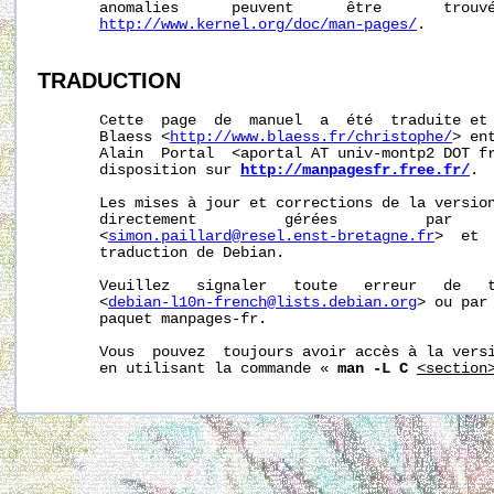
       anomalies      peuvent      être       trouvé
http://www.kernel.org/doc/man-pages/
.

TRADUCTION
       Cette  page  de  manuel  a  été  traduite et 
       Blaess <
http://www.blaess.fr/christophe/
> en
       Alain  Portal  <aportal AT univ-montp2 DOT fr
       disposition sur 
http://manpagesfr.free.fr/
.

       Les mises à jour et corrections de la version
       directement          gérées          par     
       <
simon.paillard@resel.enst-bretagne.fr
>  et 
       traduction de Debian.

       Veuillez   signaler   toute   erreur   de   t
       <
debian-l10n-french@lists.debian.org
> ou par 
       paquet manpages-fr.

       Vous  pouvez  toujours avoir accès à la versi
       en utilisant la commande « 
man -L C
<section