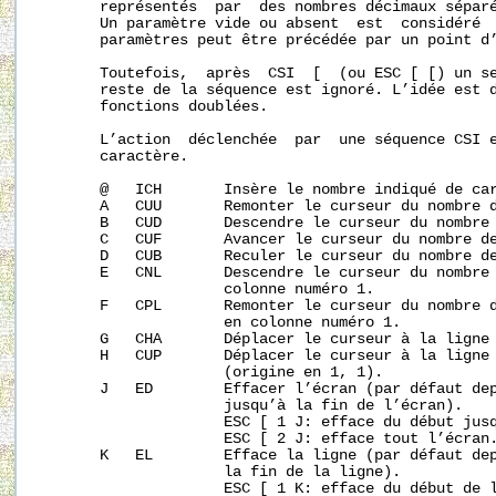
       représentés  par  des nombres décimaux séparé
       Un paramètre vide ou absent  est  considéré  
       paramètres peut être précédée par un point d’
       Toutefois,  après  CSI  [  (ou ESC [ [) un se
       reste de la séquence est ignoré. L’idée est d
       fonctions doublées.

       L’action  déclenchée  par  une séquence CSI e
       caractère.

       @   ICH       Insère le nombre indiqué de car
       A   CUU       Remonter le curseur du nombre d
       B   CUD       Descendre le curseur du nombre 
       C   CUF       Avancer le curseur du nombre de
       D   CUB       Reculer le curseur du nombre de
       E   CNL       Descendre le curseur du nombre 
                     colonne numéro 1.

       F   CPL       Remonter le curseur du nombre d
                     en colonne numéro 1.

       G   CHA       Déplacer le curseur à la ligne 
       H   CUP       Déplacer le curseur à la ligne 
                     (origine en 1, 1).

       J   ED        Effacer l’écran (par défaut dep
                     jusqu’à la fin de l’écran).

                     ESC [ 1 J: efface du début jusq
                     ESC [ 2 J: efface tout l’écran.
       K   EL        Efface la ligne (par défaut dep
                     la fin de la ligne).

                     ESC [ 1 K: efface du début de l