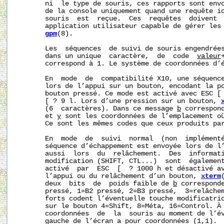
       ni  le type de souris, ces rapports sont envo
       de la console uniquement quand une requête io
       souris  est  reçue.  Ces  requêtes  doivent  
       application utilisateur capable de gérer les 
gpm
(8).

       Les  séquences  de suivi de souris engendrée
       dans un unique  caractère,  de  code  
valeur
       correspond à 1. Le système de coordonnées d’é
       En  mode  de  compatibilité X10, une séquence
       lors de l’appui sur un bouton, encodant la po
       bouton pressé. Ce mode est activé avec ESC [ 
       [ ? 9 l. Lors d’une pression sur un bouton, 
       (6  caractères). Dans ce message 
b
 correspon
       et 
y
 sont les coordonnées de l’emplacement où
       Ce sont les mêmes codes que ceux produits par
       En  mode  de  suivi  normal  (non  implémenté
       séquence d’échappement est envoyée lors de l’
       aussi  lors  du  relâchement.  Des  informati
       modification (SHIFT, CTL...)  sont  également
       activé  par  ESC  [  ? 1000 h et désactivé av
       l’appui ou du relâchement d’un bouton, 
xterm
       deux  bits  de  poids faible de 
b
 corresponde
       pressé, 1=B2 pressé, 2=B3 pressé,  3=relâchem
       forts codent l’éventuelle touche modificatric
       sur le bouton 4=Shift, 8=Méta, 16=Control. À
       coordonnées  de  la  souris au moment de l’év
       gauche de l’écran a pour coordonnées (1,1).
