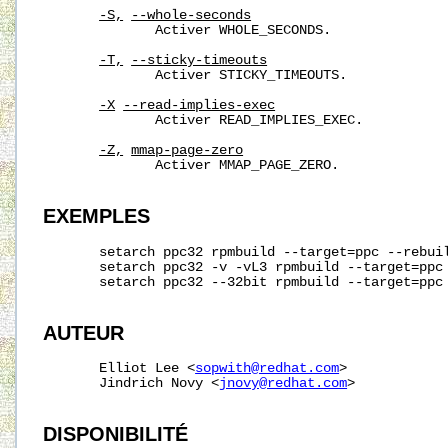
-S,
--whole-seconds
              Activer WHOLE_SECONDS.

-T,
--sticky-timeouts
              Activer STICKY_TIMEOUTS.

-X
--read-implies-exec
              Activer READ_IMPLIES_EXEC.

-Z,
mmap-page-zero
              Activer MMAP_PAGE_ZERO.

EXEMPLES
       setarch ppc32 rpmbuild --target=ppc --rebuil
       setarch ppc32 -v -vL3 rpmbuild --target=ppc 
       setarch ppc32 --32bit rpmbuild --target=ppc 
AUTEUR
       Elliot Lee <
sopwith@redhat.com
>

       Jindrich Novy <
jnovy@redhat.com
>

DISPONIBILITÉ