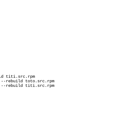
d titi.src.rpm

--rebuild toto.src.rpm

--rebuild titi.src.rpm
