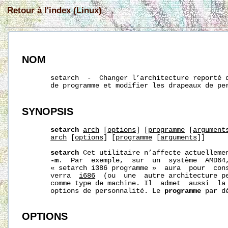
Retour à l'index (Linux)
NOM
       setarch  -  Changer l’architecture reporté d
       de programme et modifier les drapeaux de per
SYNOPSIS
setarch
arch
 [
options
] [
programme
 [
argument
arch
 [
options
] [
programme
 [
arguments
]]

setarch
 Cet utilitaire n’affecte actuelleme
-m
.  Par  exemple,  sur  un  système  AMD64,
       « setarch i386 programme »  aura  pour  cons
       verra  
i686
  (ou  une  autre architecture p
       comme type de machine. Il  admet  aussi  la 
       options de personnalité. Le 
programme
 par d
OPTIONS