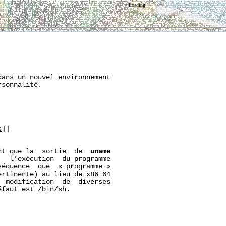
Loading
ans un nouvel environnement

sonnalité.

s
]]

nt que la  sortie  de  
uname
  l’exécution  du programme

équence  que  « programme »

ertinente) au lieu de 
x86_64
 modification  de  diverses

éfaut est /bin/sh.
