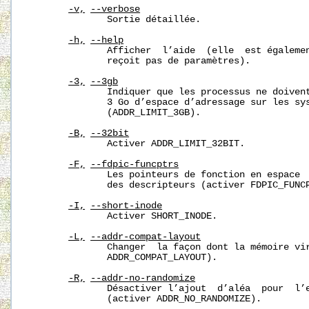
-v,
--verbose
              Sortie détaillée.

-h,
--help
              Afficher  l’aide  (elle  est égalemen
              reçoit pas de paramètres).

-3,
--3gb
              Indiquer que les processus ne doivent
              3 Go d’espace d’adressage sur les sys
              (ADDR_LIMIT_3GB).

-B,
--32bit
              Activer ADDR_LIMIT_32BIT.

-F,
--fdpic-funcptrs
              Les pointeurs de fonction en espace  
              des descripteurs (activer FDPIC_FUNCP
-I,
--short-inode
              Activer SHORT_INODE.

-L,
--addr-compat-layout
              Changer  la façon dont la mémoire vir
              ADDR_COMPAT_LAYOUT).

-R,
--addr-no-randomize
              Désactiver l’ajout  d’aléa  pour  l’e
              (activer ADDR_NO_RANDOMIZE).
