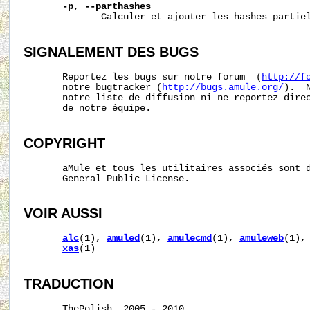
-p,
--parthashes
              Calculer et ajouter les hashes partiel
SIGNALEMENT DES BUGS
       Reportez les bugs sur notre forum  (
http://f
       notre bugtracker (
http://bugs.amule.org/
).  
       notre liste de diffusion ni ne reportez direc
       de notre équipe.

COPYRIGHT
       aMule et tous les utilitaires associés sont d
       General Public License.

VOIR AUSSI
alc
(1), 
amuled
(1), 
amulecmd
(1), 
amuleweb
(1),
xas
(1)

TRADUCTION