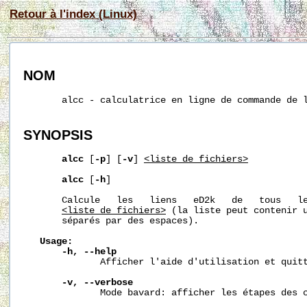
Retour à l'index (Linux)
NOM
       alcc - calculatrice en ligne de commande de l
SYNOPSIS
alcc
 [
-p
] [
-v
] 
<liste_de_fichiers>
alcc
 [
-h
]

       Calcule   les   liens   eD2k   de   tous   le
<liste_de_fichiers>
 (la liste peut contenir u
       séparés par des espaces).

Usage:
-h,
--help
              Afficher l'aide d'utilisation et quitt
-v,
--verbose
              Mode bavard: afficher les étapes des c