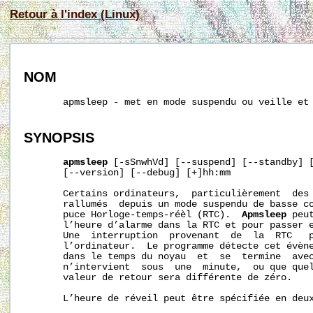
Retour à l'index (Linux)
NOM
       apmsleep - met en mode suspendu ou veille et 
SYNOPSIS
apmsleep
 [-sSnwhVd] [--suspend] [--standby] [
       [--version] [--debug] [+]hh:mm

       Certains ordinateurs,  particulièrement  des 
       rallumés  depuis un mode suspendu de basse co
       puce Horloge-temps-réèl (RTC).  
Apmsleep
 peu
       l’heure d’alarme dans la RTC et pour passer e
       Une  interruption  provenant  de  la  RTC   p
       l’ordinateur.  Le programme détecte cet évène
       dans le temps du noyau  et  se  termine  avec
       n’intervient  sous  une  minute,  ou que quel
       valeur de retour sera différente de zéro.

       L’heure de réveil peut être spécifiée en deux