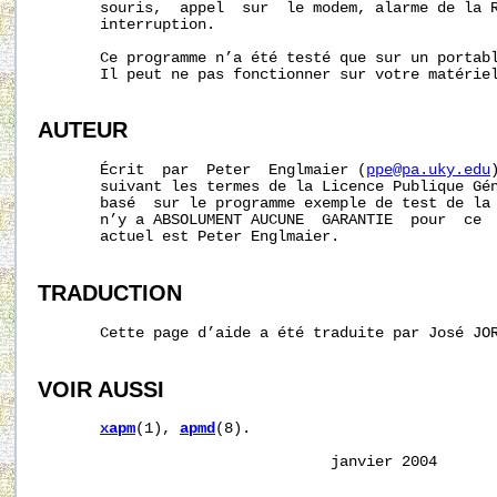
       souris,  appel  sur  le modem, alarme de la R
       interruption.

       Ce programme n’a été testé que sur un portabl
       Il peut ne pas fonctionner sur votre matériel
AUTEUR
       Écrit  par  Peter  Englmaier (
ppe@pa.uky.edu
       suivant les termes de la Licence Publique Gén
       basé  sur le programme exemple de test de la 
       n’y a ABSOLUMENT AUCUNE  GARANTIE  pour  ce  
       actuel est Peter Englmaier.

TRADUCTION
       Cette page d’aide a été traduite par José JO
VOIR AUSSI
xapm
(1), 
apmd
(8).
