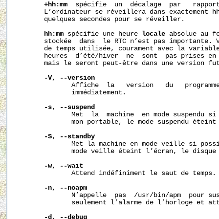
+hh:mm
  spécifie  un  décalage  par   rapport
       L’ordinateur se réveillera dans exactement hh
       quelques secondes pour se réveiller.

hh:mm
 spécifie une heure 
locale
 absolue au fo
       stockée  dans  le RTC n’est pas importante. V
       de temps utilisée, courament avec la variable
       heures  d’été/hiver  ne  sont  pas prises en 
       mais le seront peut-être dans une version fut
-V,
--version
              Affiche  la   version   du   programm
              immédiatement.

-s,
--suspend
              Met  la  machine  en mode suspendu si 
              mon portable, le mode suspendu éteint 
-S,
--standby
              Met la machine en mode veille si possi
              mode veille éteint l’écran, le disque 
-w,
--wait
              Attend indéfiniment le saut de temps.

-n,
--noapm
              N’appelle  pas  /usr/bin/apm  pour sus
              seulement l’alarme de l’horloge et att
-d,
--debug