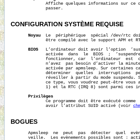
              Affiche quelques informations sur ce q
              passer.

CONFIGURATION
SYSTÈME
REQUISE
Noyau
  Le  périphérique  spécial /dev/rtc doi
              être compilé avec le support APM et RT
BIOS
   L’ordinateur doit avoir l’option  ’sus
              activée  dans  le  BIOS  ;  ’suspendre
              fonctionner, car  l’ordinateur  est  c
              n’avez  pas besoin d’activer la minute
              activée par apmsleep. Sur certaines ca
              déterminer  quelles  interruptions  pe
              réveiller à partir du mode suspendu. S
              ce type, vous voudrez peut-être vous a
              1) et la RTC (IRQ 8) sont parmi ces in
Privilèges
              Ce programme doit être exécuté comme  
              avoir l’attribut SUID activé (voir 
ch
BOGUES
       Apmsleep  ne  peut  pas  détecter  quel  evèn
       veille.  Les evènements possibles sont : acti