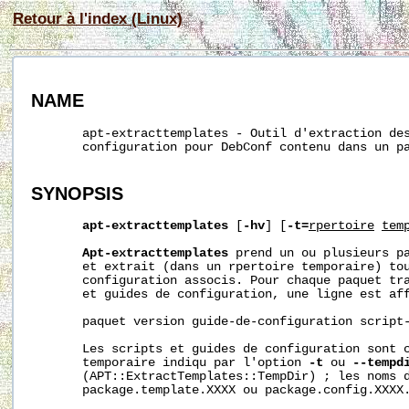
Retour à l'index (Linux)
NAME
       apt-extracttemplates - Outil d'extraction des
       configuration pour DebConf contenu dans un pa
SYNOPSIS
apt-extracttemplates
 [
-hv
] [
-t=
rpertoire
tem
Apt-extracttemplates
 prend un ou plusieurs pa
       et extrait (dans un rpertoire temporaire) tou
       configuration associs. Pour chaque paquet tra
       et guides de configuration, une ligne est aff
       paquet version guide-de-configuration script-
       Les scripts et guides de configuration sont c
       temporaire indiqu par l'option 
-t
 ou 
--tempd
       (APT::ExtractTemplates::TempDir) ; les noms d
       package.template.XXXX ou package.config.XXXX.