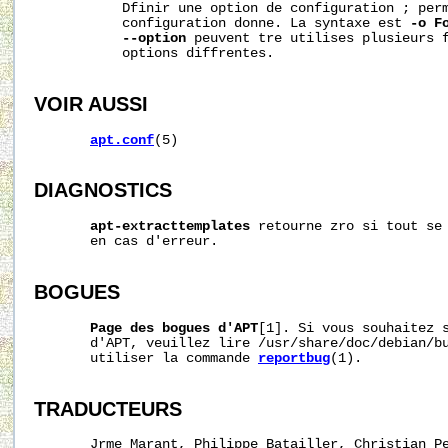
           Dfinir une option de configuration ; perm
           configuration donne. La syntaxe est 
-o
F
--option
 peuvent tre utilises plusieurs f
           options diffrentes.

VOIR AUSSI
apt.conf
(5)

DIAGNOSTICS
apt-extracttemplates
 retourne zro si tout se 
       en cas d'erreur.

BOGUES
Page
des
bogues
d'APT
[1]. Si vous souhaitez s
       d'APT, veuillez lire /usr/share/doc/debian/bu
       utiliser la commande 
reportbug
(1).

TRADUCTEURS
       Jrme Marant, Philippe Batailler, Christian P