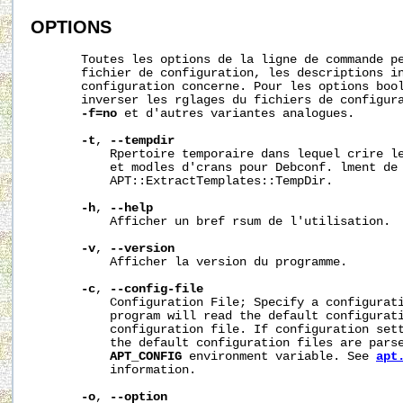
OPTIONS
       Toutes les options de la ligne de commande pe
       fichier de configuration, les descriptions in
       configuration concerne. Pour les options bool
       inverser les rglages du fichiers de configur
-f=no
 et d'autres variantes analogues.

-t
, 
--tempdir
           Rpertoire temporaire dans lequel crire le
           et modles d'crans pour Debconf. lment de 
           APT::ExtractTemplates::TempDir.

-h
, 
--help
           Afficher un bref rsum de l'utilisation.

-v
, 
--version
           Afficher la version du programme.

-c
, 
--config-file
           Configuration File; Specify a configurati
           program will read the default configurati
           configuration file. If configuration sett
           the default configuration files are parse
APT_CONFIG
 environment variable. See 
apt
           information.

-o
, 
--option