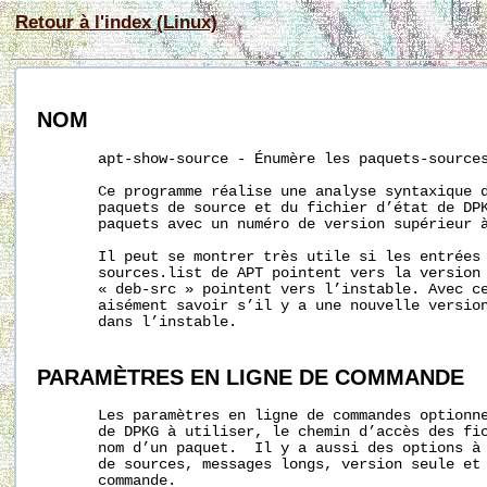
Retour à l'index (Linux)
NOM
       apt-show-source - Énumère les paquets-sources
       Ce programme réalise une analyse syntaxique d
       paquets de source et du fichier d’état de DPK
       paquets avec un numéro de version supérieur à
       Il peut se montrer très utile si les entrées 
       sources.list de APT pointent vers la version 
       « deb-src » pointent vers l’instable. Avec ce
       aisément savoir s’il y a une nouvelle version
       dans l’instable.

PARAMÈTRES
EN
LIGNE
DE
COMMANDE
       Les paramètres en ligne de commandes optionne
       de DPKG à utiliser, le chemin d’accès des fic
       nom d’un paquet.  Il y a aussi des options à 
       de sources, messages longs, version seule et 
       commande.
