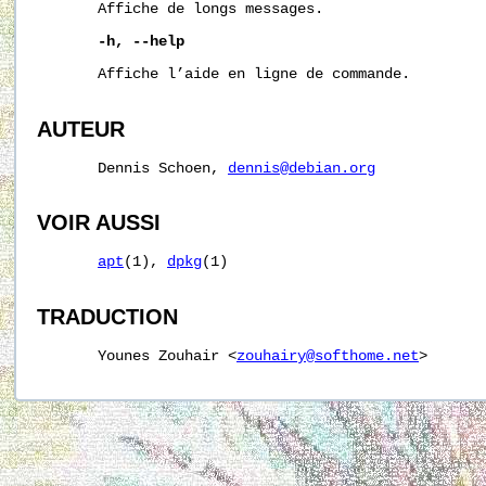
       Affiche de longs messages.

-h,
--help
       Affiche l’aide en ligne de commande.

AUTEUR
       Dennis Schoen, 
dennis@debian.org
VOIR AUSSI
apt
(1), 
dpkg
(1)

TRADUCTION
       Younes Zouhair <
zouhairy@softhome.net