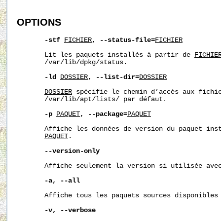
OPTIONS
-stf
FICHIER
,
--status-file=
FICHIER
       Lit les paquets installés à partir de 
FICHIE
       /var/lib/dpkg/status.

-ld
DOSSIER
,
--list-dir=
DOSSIER
DOSSIER
 spécifie le chemin d’accès aux fichie
/var/lib/apt/lists/
 par défaut.

-p
PAQUET
,
--package=
PAQUET
       Affiche les données de version du paquet inst
PAQUET
.

--version-only
       Affiche seulement la version si utilisée ave
-a,
--all
       Affiche tous les paquets sources disponibles 
-v,
--verbose