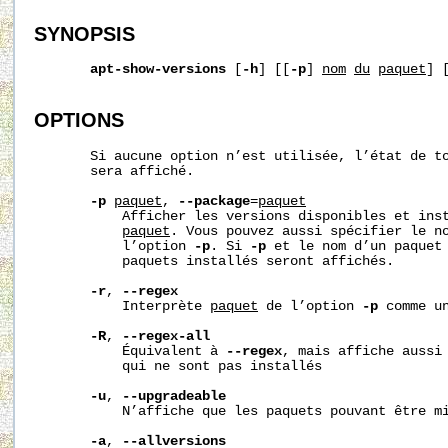
SYNOPSIS
apt-show-versions
 [
-h
] [[
-p
] 
nom
du
paquet
] 
OPTIONS
       Si aucune option n’est utilisée, l’état de to
       sera affiché.

-p
paquet
, 
--package
=
paquet
           Afficher les versions disponibles et inst
paquet
. Vous pouvez aussi spécifier le no
           l’option 
-p
. Si 
-p
 et le nom d’un paquet 
           paquets installés seront affichés.

-r
, 
--regex
           Interprète 
paquet
 de l’option 
-p
 comme un
-R
, 
--regex-all
           Équivalent à 
--regex
, mais affiche aussi 
           qui ne sont pas installés

-u
, 
--upgradeable
           N’affiche que les paquets pouvant être mi
-a
, 
--allversions