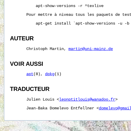
           apt-show-versions -r ^texlive

       Pour mettre à niveau tous les paquets de test
           apt-get install `apt-show-versions -u -b 
AUTEUR
       Christoph Martin, 
martin@uni-mainz.de
VOIR AUSSI
apt
(8), 
dpkg
(1)

TRADUCTEUR
       Julien Louis <
leonptitlouis@wanadoo.fr
>

       Jean-Baka Domelevo Entfellner <
domelevo@gmai