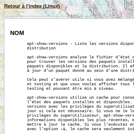
Retour à l'index (Linux)
NOM
       apt-show-versions - Liste les versions dispon
       distribution

       apt-show-versions analyse le fichier d’état d
       pour trouver les versions des paquets install
       paquets disponibles et la distribution. Il af
       à jour d’un paquet donné au sein d’une distri
       Cela peut s’avérer utile si vous avez mélangé
       et testing et que vous voulez afficher tous l
       testing et pouvant être mis à niveau.

       apt-show-versions utilise un cache pour conse
       l’état des paquets installés et disponibles. 
       versions avec les privilèges du superutilisat
       jour si cela est nécessaire. Si vous ne le la
       privilèges du superutilisateur, apt-show-vers
       informations disponibles les plus récentes, m
       mettre à jour le cache. Si vous l’exécutez en
       avec l’option 
-i
, le cache sera seulement ini