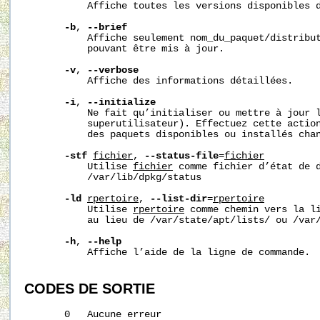
           Affiche toutes les versions disponibles d
-b
, 
--brief
           Affiche seulement nom_du_paquet/distribut
           pouvant être mis à jour.

-v
, 
--verbose
           Affiche des informations détaillées.

-i
, 
--initialize
           Ne fait qu’initialiser ou mettre à jour l
           superutilisateur). Effectuez cette action
           des paquets disponibles ou installés chan
-stf
fichier
, 
--status-file
=
fichier
           Utilise 
fichier
 comme fichier d’état de d
/var/lib/dpkg/status
-ld
r
pertoire
, 
--list-dir
=
r
pertoire
           Utilise 
r
pertoire
 comme chemin vers la li
           au lieu de /var/state/apt/lists/ ou 
/var
-h
, 
--help
           Affiche l’aide de la ligne de commande.

CODES
DE
SORTIE
       0   Aucune erreur
