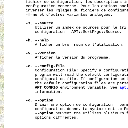
       fichier de configuration, les descriptions in
       configuration concerne. Pour les options bool
       inverser les rglages du fichiers de configur
-f=no
 et d'autres variantes analogues.

-s
, 
--source
           Utiliser un index de sources pour le tri 
           configuration : APT::SortPkgs::Source.

-h
, 
--help
           Afficher un bref rsum de l'utilisation.

-v
, 
--version
           Afficher la version du programme.

-c
, 
--config-file
           Configuration File; Specify a configurati
           program will read the default configurati
           configuration file. If configuration sett
           the default configuration files are parse
APT_CONFIG
 environment variable. See 
apt
           information.

-o
, 
--option
           Dfinir une option de configuration ; perm
           configuration donne. La syntaxe est 
-o
F
--option
 peuvent tre utilises plusieurs f
           options diffrentes.
