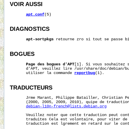
VOIR AUSSI
apt.conf
(5)

DIAGNOSTICS
apt-sortpkgs
 retourne zro si tout se passe bi
BOGUES
Page
des
bogues
d'APT
[1]. Si vous souhaitez s
       d'APT, veuillez lire /usr/share/doc/debian/bu
       utiliser la commande 
reportbug
(1).

TRADUCTEURS
       Jrme Marant, Philippe Batailler, Christian P
       (2000, 2005, 2009, 2010), quipe de traduction
debian-l10n-french@lists.debian.org
       Veuillez noter que cette traduction peut cont
       traduites Cela est volontaire, pour viter de 
       traduction est lgrement en retard sur le cont