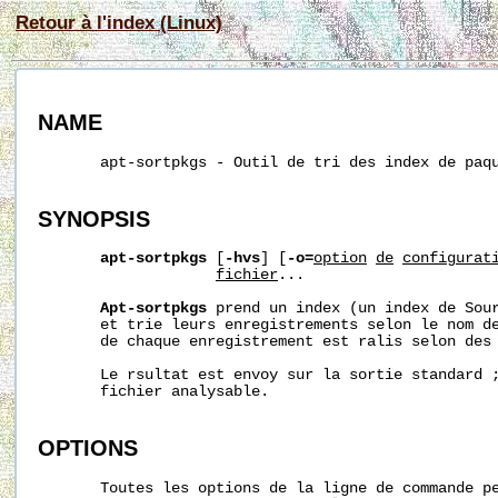
Retour à l'index (Linux)
NAME
       apt-sortpkgs - Outil de tri des index de paqu
SYNOPSIS
apt-sortpkgs
 [
-hvs
] [
-o=
option
de
configurat
fichier
...

Apt-sortpkgs
 prend un index (un index de Sour
       et trie leurs enregistrements selon le nom de
       de chaque enregistrement est ralis selon des 
       Le rsultat est envoy sur la sortie standard ;
       fichier analysable.

OPTIONS
       Toutes les options de la ligne de commande pe