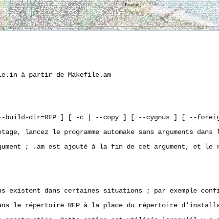
Loading
e.in à partir de Makefile.am

--build-dir=REP ] [ -c | --copy ] [ --cygnus ] [ --foreig
etage, lancez le programme automake sans arguments dans 
gument ; .am est ajouté à la fin de cet argument, et le 
ns existent dans certaines situations ; par exemple conf
ans le répertoire REP à la place du répertoire d'installa