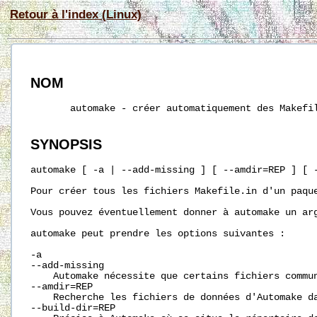
Retour à l'index (Linux)
NOM
       automake - créer automatiquement des Makefil
SYNOPSIS
automake [ -a | --add-missing ] [ --amdir=REP ] [ 
Pour créer tous les fichiers Makefile.in d'un paqu
Vous pouvez éventuellement donner à automake un ar
automake peut prendre les options suivantes :

-a

--add-missing

    Automake nécessite que certains fichiers commu
--amdir=REP

    Recherche les fichiers de données d'Automake d
--build-dir=REP
