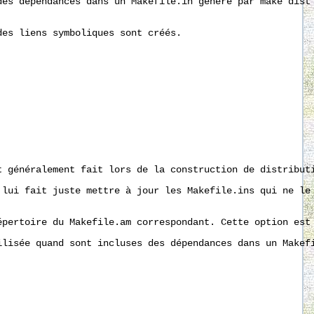
es dépendances dans un Makefile.in généré par make dist 
es liens symboliques sont créés. 

 généralement fait lors de la construction de distributi
lui fait juste mettre à jour les Makefile.ins qui ne le 
pertoire du Makefile.am correspondant. Cette option est 
lisée quand sont incluses des dépendances dans un Makefi