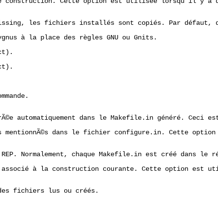
e construction. Cette option est utilisée lorsqu'il y a d
issing, les fichiers installés sont copiés. Par défaut, d
gnus à la place des règles GNU ou Gnits. 

t). 

t). 

 

mmande. 

rÃ©e automatiquement dans le Makefile.in généré. Ceci est
s mentionnÃ©s dans le fichier configure.in. Cette option 
 REP. Normalement, chaque Makefile.in est créé dans le ré
 associé à la construction courante. Cette option est uti
es fichiers lus ou créés. 
