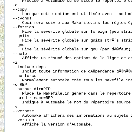
    Précise à Automake où se situe le répertoire d
-c

--copy

    Lorsque cette option est utilisée avec --add-m
--cygnus

    Ceci fera suivre aux Makefile.ins les règles Cy
--foreign

    Fixe la sévérité globale sur foreign (peu stric
--gnits

    Fixe la sévérité globale sur gnits (trÃ¨s stric
--gnu

    Fixe la sévérité globale sur gnu (par dÃ©faut).
--help

    Affiche un résumé des options de la ligne de co
-i

--include-deps

    Inclut toute information de dÃ©pendance gÃ©nÃ©
--no-force

    Normalement automake crée tous les Makefile.in
-o REP

--output-dir=REP

    Place le Makefile.in généré dans le répertoire
--srcdir-name=REP

    Indique à Automake le nom du répertoire source
-v

--verbose

    Automake affichera des informations au sujets d
--version

    Affiche la version d'Automake.
