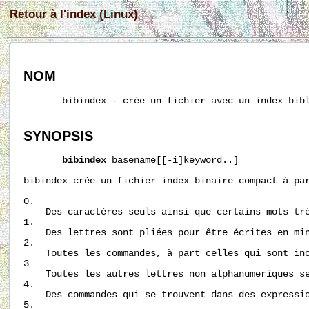
Retour à l'index (Linux)
NOM
       bibindex - crée un fichier avec un index bibl
SYNOPSIS
bibindex
 basename[[-i]keyword..]

bibindex crée un fichier index binaire compact à pa
0.

    Des caractères seuls ainsi que certains mots trè
1.

    Des lettres sont pliées pour être écrites en min
2.

    Toutes les commandes, à part celles qui sont inc
3

    Toutes les autres lettres non alphanumeriques s
4.

    Des commandes qui se trouvent dans des expressi
5.
