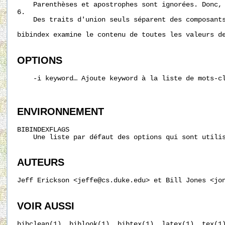
    Parenthèses et apostrophes sont ignorées. Donc, 
6.

    Des traits d'union seuls séparent des composants
bibindex examine le contenu de toutes les valeurs d
OPTIONS
    -i keyword… Ajoute keyword à la liste de mots-c
ENVIRONNEMENT
BIBINDEXFLAGS

    Une liste par défaut des options qui sont utili
AUTEURS
Jeff Erickson <jeffe@cs.duke.edu> et Bill Jones <jon
VOIR AUSSI
bibclean(1), biblook(1), bibtex(1), latex(1), tex(1)