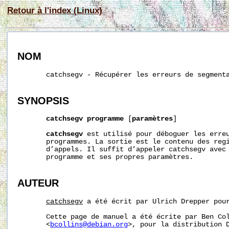
Retour à l'index (Linux)
NOM
       catchsegv - Récupérer les erreurs de segmenta
SYNOPSIS
catchsegv
programme
 [
paramètres
]

catchsegv
 est utilisé pour déboguer les erreu
       programmes. La sortie est le contenu des regi
       d’appels. Il suffit d’appeler catchsegv avec 
       programme et ses propres paramètres.

AUTEUR
catchsegv
 a été écrit par Ulrich Drepper pour
       Cette page de manuel a été écrite par Ben Col
       <
bcollins@debian.org
>, pour la distribution D