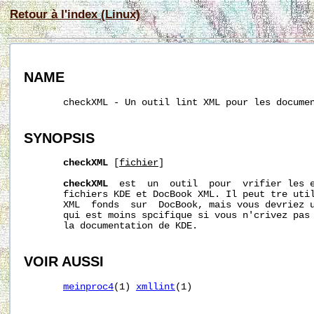
Retour à l'index (Linux)
NAME
       checkXML - Un outil lint XML pour les documen
SYNOPSIS
checkXML
 [
fichier
]

checkXML
  est  un  outil  pour  vrifier les e
       fichiers KDE et DocBook XML. Il peut tre util
       XML  fonds  sur  DocBook, mais vous devriez 
       qui est moins spcifique si vous n'crivez pas 
       la documentation de KDE.

VOIR AUSSI
meinproc4
(1) 
xmllint
(1)
