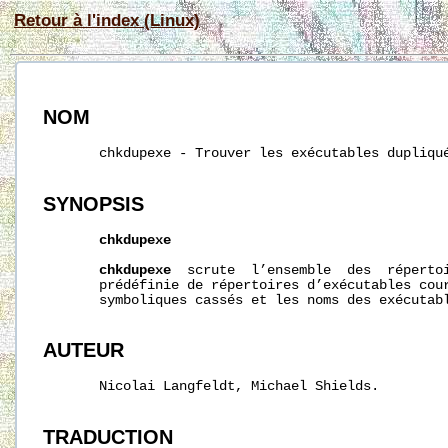
Retour à l'index (Linux)
NOM
       chkdupexe - Trouver les exécutables dupliqué
SYNOPSIS
chkdupexe
chkdupexe
  scrute  l’ensemble  des  répertoi
       prédéfinie de répertoires d’exécutables cour
       symboliques cassés et les noms des exécutabl
AUTEUR
       Nicolai Langfeldt, Michael Shields.

TRADUCTION