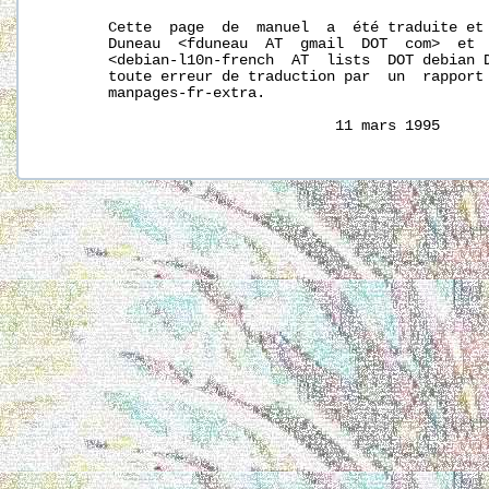
       Cette  page  de  manuel  a  été traduite et 
       Duneau  <fduneau  AT  gmail  DOT  com>  et  
       <debian-l10n-french  AT  lists  DOT debian D
       toute erreur de traduction par  un  rapport 
       manpages-fr-extra.
