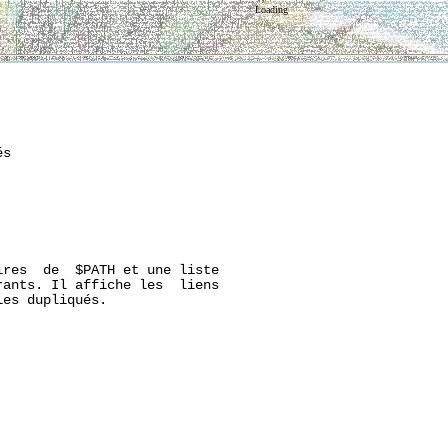
Loading
s

res  de  $PATH et une liste

ants. Il affiche les  liens

es dupliqués.
