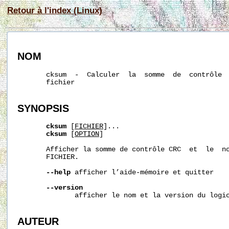
Retour à l'index (Linux)
NOM
       cksum  -  Calculer  la  somme  de  contrôle  
       fichier

SYNOPSIS
cksum
 [
FICHIER
]...

cksum
 [
OPTION
]

       Afficher la somme de contrôle CRC  et  le  no
       FICHIER.

--help
 afficher l’aide-mémoire et quitter

--version
              afficher le nom et la version du logic
AUTEUR