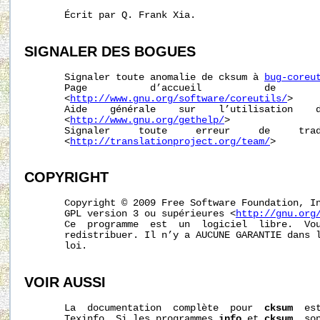
       Écrit par Q. Frank Xia.

SIGNALER
DES
BOGUES
       Signaler toute anomalie de cksum à 
bug-coreu
       Page           d’accueil           de        
       <
http://www.gnu.org/software/coreutils/
>

       Aide    générale    sur    l’utilisation    d
       <
http://www.gnu.org/gethelp/
>

       Signaler     toute     erreur     de     trad
       <
http://translationproject.org/team/
>

COPYRIGHT
       Copyright © 2009 Free Software Foundation, In
       GPL version 3 ou supérieures <
http://gnu.org
       Ce  programme  est  un  logiciel  libre.  Vou
       redistribuer. Il n’y a AUCUNE GARANTIE dans l
       loi.

VOIR AUSSI
       La  documentation  complète  pour  
cksum
  es
       Texinfo. Si les programmes 
info
 et 
cksum
  so