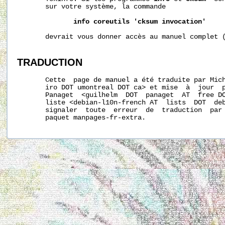
       sur votre système, la commande

info
coreutils
'cksum
invocation'
       devrait vous donner accès au manuel complet (
TRADUCTION
       Cette  page de manuel a été traduite par Mich
       iro DOT umontreal DOT ca> et mise  à  jour  p
       Panaget  <guilhelm  DOT  panaget  AT  free DO
       liste <debian-l10n-french AT  lists  DOT  deb
       signaler  toute  erreur  de  traduction  par 