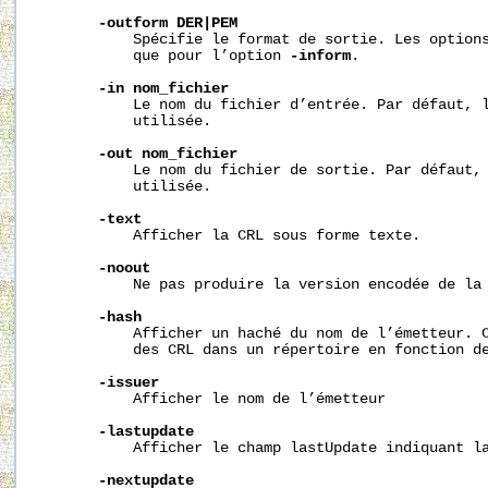
-outform
DER|PEM
           Spécifie le format de sortie. Les options
           que pour l’option 
-inform
.

-in
nom_fichier
           Le nom du fichier d’entrée. Par défaut, l
           utilisée.

-out
nom_fichier
           Le nom du fichier de sortie. Par défaut, 
           utilisée.

-text
           Afficher la CRL sous forme texte.

-noout
           Ne pas produire la version encodée de la 
-hash
           Afficher un haché du nom de l’émetteur. C
           des CRL dans un répertoire en fonction de
-issuer
           Afficher le nom de l’émetteur

-lastupdate
           Afficher le champ lastUpdate indiquant la
-nextupdate