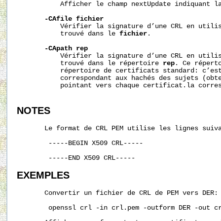
           Afficher le champ nextUpdate indiquant la
-CAfile
fichier
           Vérifier la signature d’une CRL en utilis
           trouvé dans le 
fichier
.

-CApath
rep
           Vérifier la signature d’une CRL en utilis
           trouvé dans le répertoire 
rep
. Ce réperto
           répertoire de certificats standard: c’est
           correspondant aux hachés des sujets (obt
           pointant vers chaque certificat.la corres
NOTES
       Le format de CRL PEM utilise les lignes suiva
        -----BEGIN X509 CRL-----

EXEMPLES
       Convertir un fichier de CRL de PEM vers DER:

        openssl crl -in crl.pem -outform DER -out cr