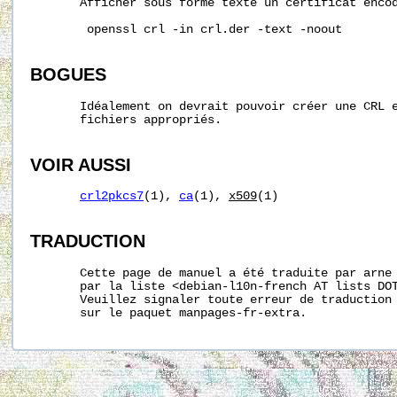
       Afficher sous forme texte un certificat encod
        openssl crl -in crl.der -text -noout

BOGUES
       Idéalement on devrait pouvoir créer une CRL e
       fichiers appropriés.

VOIR AUSSI
crl2pkcs7
(1), 
ca
(1), 
x509
(1)

TRADUCTION
       Cette page de manuel a été traduite par arne 
       par la liste <debian-l10n-french AT lists DOT
       Veuillez signaler toute erreur de traduction 