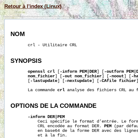
Retour à l'index (Linux)
NOM
       crl - Utilitaire CRL

SYNOPSIS
openssl
crl
 [
-inform
PEM|DER
] [
-outform
PEM|
nom_fichier
] [
-out
nom_fichier
] [
-noout
] [
-h
       [
-lastupdate
] [
-nextupdate
] [
-CAfile
fichier
       La commande 
crl
 analyse des fichiers CRL au f
OPTIONS DE LA COMMANDE
-inform
DER|PEM
           Ceci spécifie le format d’entrée. Le for
           CRL encodée au format DER. 
PEM
 (par défau
           en base64 de la forme DER avec des lignes
           et à la fin.
