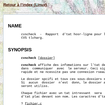
Retour à l'index (Linux)
NAME
       cvscheck  -  Rapport  d'tat hosr-ligne pour l
       CVS tlcharg.

SYNOPSIS
cvscheck
 [
dossier
]

cvscheck
 affiche des infomations sur l'tat de
       dans  communiquer  avec  le serveur. Ceci sig
       rapide et ne ncessite pas une connexion rseau
       Le dossier spcifi et tous ces sous-dossiers s
       Si  aucun  dossier  n'est  donn, le dossier a
       seront utiliss.

       Chaque fichier avec un tat intressant  sera  
       d'tat plac devant son nom. Les caractres d'ta
       ? 
fichier.c