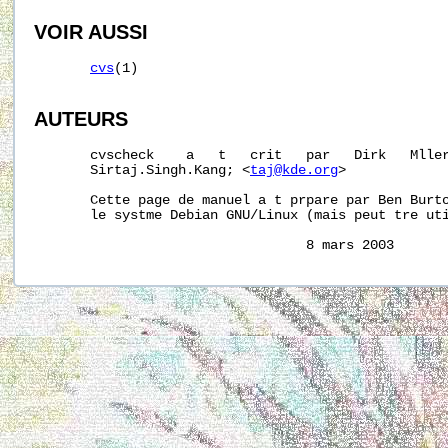
VOIR AUSSI
cvs
(1)

AUTEURS
       cvscheck    a   t   crit   par   Dirk   Mlle
       Sirtaj.Singh.Kang; <
taj@kde.org
>

       Cette page de manuel a t prpare par Ben Burt
       le systme Debian GNU/Linux (mais peut tre uti