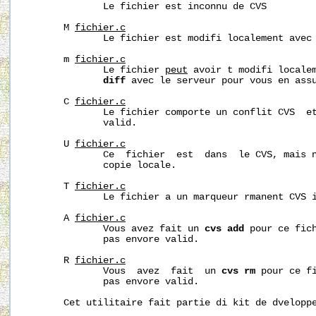
              Le fichier est inconnu de CVS

       M 
fichier.c
              Le fichier est modifi localement avec 
       m 
fichier.c
              Le fichier 
peut
 avoir t modifi localem
diff
 avec le serveur pour vous en assu
       C 
fichier.c
              Le fichier comporte un conflit CVS  et
              valid.

       U 
fichier.c
              Ce  fichier  est  dans  le CVS, mais n
              copie locale.

       T 
fichier.c
              Le fichier a un marqueur rmanent CVS i
       A 
fichier.c
              Vous avez fait un 
cvs
add
 pour ce fich
              pas envore valid.

       R 
fichier.c
              Vous  avez  fait  un 
cvs
rm
 pour ce fi
              pas envore valid.

       Cet utilitaire fait partie di kit de dveloppe