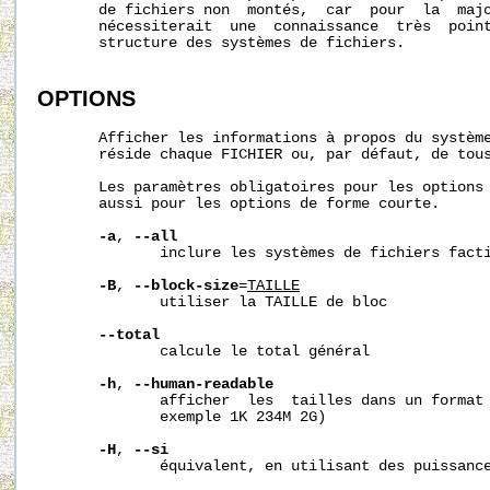
       de fichiers non  montés,  car  pour  la  majo
       nécessiterait  une  connaissance  très  point
       structure des systèmes de fichiers.

OPTIONS
       Afficher les informations à propos du système
       réside chaque FICHIER ou, par défaut, de tous
       Les paramètres obligatoires pour les options 
       aussi pour les options de forme courte.

-a
, 
--all
              inclure les systèmes de fichiers facti
-B
, 
--block-size
=
TAILLE
              utiliser la TAILLE de bloc

--total
              calcule le total général

-h
, 
--human-readable
              afficher  les  tailles dans un format 
              exemple 1K 234M 2G)

-H
, 
--si
              équivalent, en utilisant des puissance