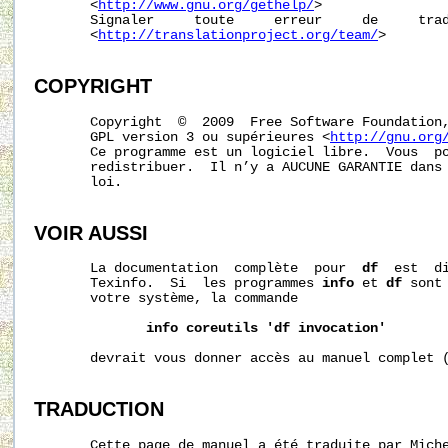
       <
http://www.gnu.org/gethelp/
>

       Signaler     toute     erreur     de     trad
       <
http://translationproject.org/team/
>

COPYRIGHT
       Copyright  ©  2009  Free Software Foundation,
       GPL version 3 ou supérieures <
http://gnu.org
       Ce programme est un logiciel libre.  Vous  po
       redistribuer.  Il n’y a AUCUNE GARANTIE dans 
       loi.

VOIR AUSSI
       La documentation  complète  pour  
df
  est  di
       Texinfo.  Si  les programmes 
info
 et 
df
 sont
       votre système, la commande

info
coreutils
'df
invocation'
       devrait vous donner accès au manuel complet (
TRADUCTION
       Cette page de manuel a été traduite par Miche