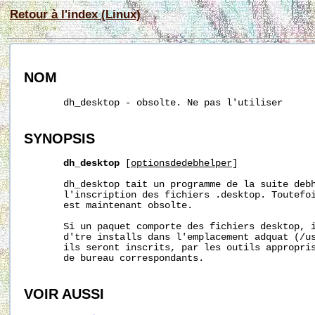
Retour à l'index (Linux)
NOM
       dh_desktop - obsolte. Ne pas l'utiliser

SYNOPSIS
dh_desktop
 [
optionsdedebhelper
]

       dh_desktop tait un programme de la suite debh
       l'inscription des fichiers .desktop. Toutefoi
       est maintenant obsolte.

       Si un paquet comporte des fichiers desktop, i
       d'tre installs dans l'emplacement adquat (
/u
       ils seront inscrits, par les outils appropris
       de bureau correspondants.

VOIR AUSSI