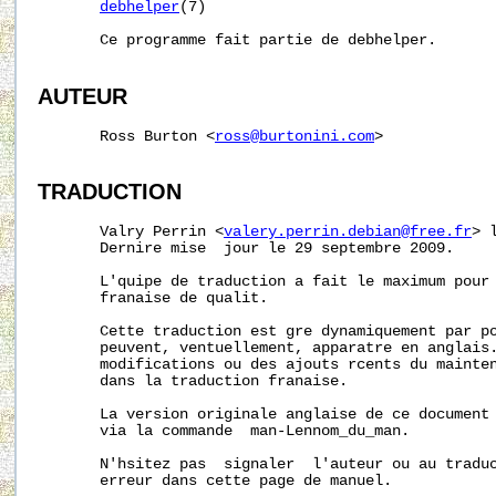
debhelper
(7)

       Ce programme fait partie de debhelper.

AUTEUR
       Ross Burton <
ross@burtonini.com
>

TRADUCTION
       Valry Perrin <
valery.perrin.debian@free.fr
> 
       Dernire mise  jour le 29 septembre 2009.

       L'quipe de traduction a fait le maximum pour 
       franaise de qualit.

       Cette traduction est gre dynamiquement par po
       peuvent, ventuellement, apparatre en anglais.
       modifications ou des ajouts rcents du mainten
       dans la traduction franaise.

       La version originale anglaise de ce document 
       via la commande  man-Lennom_du_man.

       N'hsitez pas  signaler  l'auteur ou au traduc