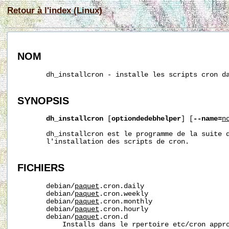
Retour à l'index (Linux)
NOM
       dh_installcron - installe les scripts cron da
SYNOPSIS
dh_installcron
 [
optiondedebhelper
] [
--name=
n
       dh_installcron est le programme de la suite d
       l'installation des scripts de cron.

FICHIERS
       debian/
paquet
.cron.daily

       debian/
paquet
.cron.weekly

       debian/
paquet
.cron.monthly

       debian/
paquet
.cron.hourly

       debian/
paquet
.cron.d

           Installs dans le rpertoire etc/cron appro