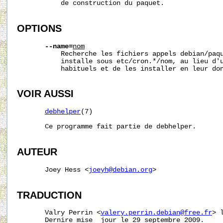
           de construction du paquet.

OPTIONS
--name=
nom
           Recherche les fichiers appels debian/paqu
           installe sous etc/cron.*/nom, au lieu d'u
           habituels et de les installer en leur don
VOIR AUSSI
debhelper
(7)

       Ce programme fait partie de debhelper.

AUTEUR
       Joey Hess <
joeyh@debian.org
>

TRADUCTION
       Valry Perrin <
valery.perrin.debian@free.fr
> 
       Dernire mise  jour le 29 septembre 2009.
