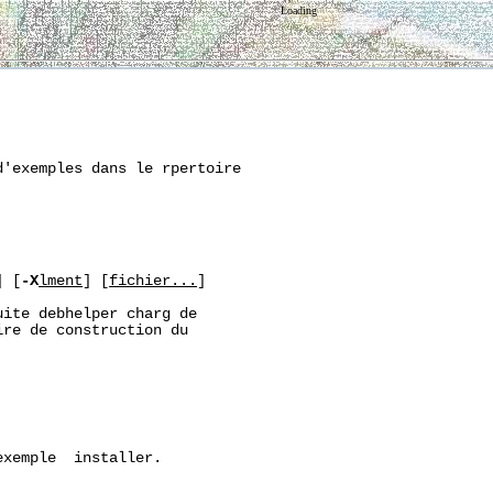
Loading
'exemples dans le rpertoire

] [
-X
lment
] [
fichier...
]

ite debhelper charg de

re de construction du



xemple  installer.
