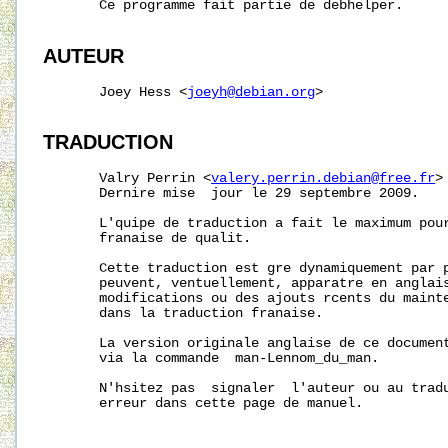
       Ce programme fait partie de debhelper.

AUTEUR
       Joey Hess <
joeyh@debian.org
>

TRADUCTION
       Valry Perrin <
valery.perrin.debian@free.fr
>
       Dernire mise  jour le 29 septembre 2009.

       L'quipe de traduction a fait le maximum pour
       franaise de qualit.

       Cette traduction est gre dynamiquement par p
       peuvent, ventuellement, apparatre en anglais
       modifications ou des ajouts rcents du mainte
       dans la traduction franaise.

       La version originale anglaise de ce document
       via la commande  man-Lennom_du_man.

       N'hsitez pas  signaler  l'auteur ou au tradu