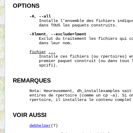
OPTIONS
-A
, 
--all
           Installe l'ensemble des fichiers indiqus
           dans TOUS les paquets construits.

-Xlment
, 
--exclude=lment
           Exclut du traitement les fichiers qui co
           dans leur nom.

fichier
...
           Installe ces fichiers (ou rpertoires) en
           premier paquet construit (ou dans tous l
           spcifi).

REMARQUES
       Nota: Heureusement, dh_installexamples sait 
       entires de rpertoire (comme un cp -a). Si on
       rpertoire, il installera le contenu complet 
VOIR AUSSI
debhelper
(7)
