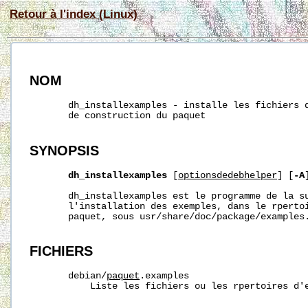
Retour à l'index (Linux)
NOM
       dh_installexamples - installe les fichiers d
       de construction du paquet

SYNOPSIS
dh_installexamples
 [
optionsdedebhelper
] [
-A
       dh_installexamples est le programme de la su
       l'installation des exemples, dans le rpertoi
       paquet, sous usr/share/doc/package/examples.
FICHIERS
       debian/
paquet
.examples

           Liste les fichiers ou les rpertoires d'e