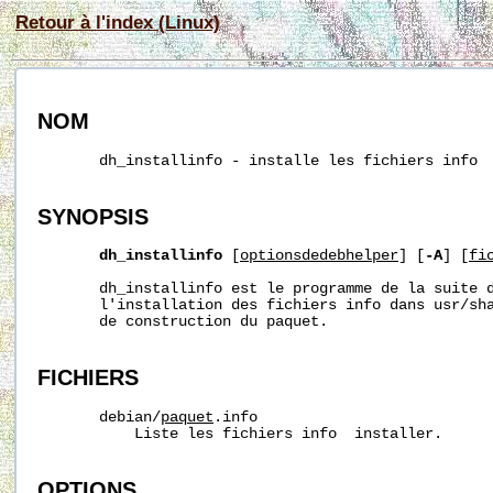
Retour à l'index (Linux)
NOM
       dh_installinfo - installe les fichiers info

SYNOPSIS
dh_installinfo
 [
optionsdedebhelper
] [
-A
] [
fi
       dh_installinfo est le programme de la suite d
       l'installation des fichiers info dans usr/sha
       de construction du paquet.

FICHIERS
       debian/
paquet
.info

           Liste les fichiers info  installer.

OPTIONS