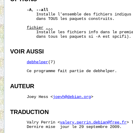
-A
, 
--all
           Installe l'ensemble des fichiers indiqus 
           dans TOUS les paquets construits.

fichier
...
           Installe les fichiers info dans le premie
           dans tous les paquets si -A est spcifi).

VOIR AUSSI
debhelper
(7)

       Ce programme fait partie de debhelper.

AUTEUR
       Joey Hess <
joeyh@debian.org
>

TRADUCTION
       Valry Perrin <
valery.perrin.debian@free.fr
> 
       Dernire mise  jour le 29 septembre 2009.
