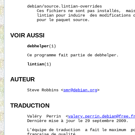
       debian/source.lintian-overrides

           Ces fichiers ne sont pas installés,  mais
           lintian pour induire  des modifications d
           pour le paquet source.

VOIR AUSSI
debhelper
(1)

       Ce programme fait partie de debhelper.

lintian
(1)

AUTEUR
       Steve Robbins <
smr@debian.org
>

TRADUCTION
       Valéry  Perrin  <
valery.perrin.debian@free.f
       Dernière mise à jour le 29 septembre 2009.

       L'équipe de traduction  a fait le maximum  po
       française de qualité.
