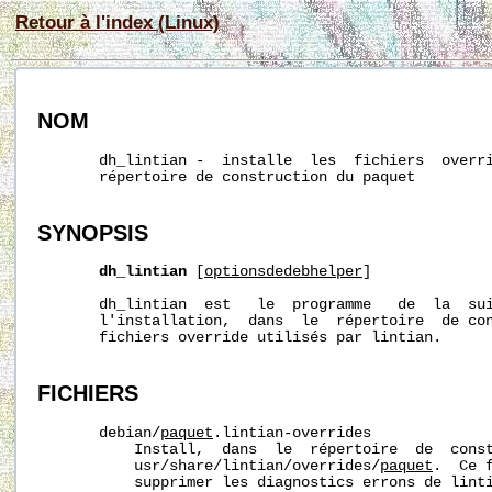
Retour à l'index (Linux)
NOM
       dh_lintian -  installe  les  fichiers  overri
       répertoire de construction du paquet

SYNOPSIS
dh_lintian
 [
optionsdedebhelper
]

       dh_lintian  est   le  programme   de  la  sui
       l'installation,  dans  le  répertoire  de con
       fichiers override utilisés par lintian.

FICHIERS
       debian/
paquet
.lintian-overrides

           Install,  dans  le  répertoire  de  const
           usr/share/lintian/overrides/
paquet
.  Ce 
           supprimer les diagnostics errons de linti