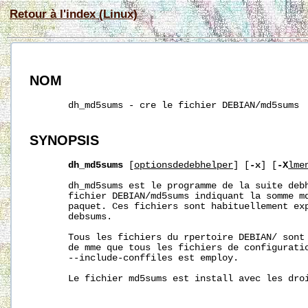
Retour à l'index (Linux)
NOM
       dh_md5sums - cre le fichier DEBIAN/md5sums

SYNOPSIS
dh_md5sums
 [
optionsdedebhelper
] [
-x
] [
-X
lme
       dh_md5sums est le programme de la suite debh
       fichier DEBIAN/md5sums indiquant la somme md
       paquet. Ces fichiers sont habituellement exp
       debsums.

       Tous les fichiers du rpertoire DEBIAN/ sont 
       de mme que tous les fichiers de configuratio
       --include-conffiles est employ.

       Le fichier md5sums est install avec les droi