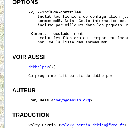
OPTIONS
-x
, 
--include-conffiles
           Inclut les fichiers de configuration (co
           sommes md5. Nota: Cette information est 
           incluse par ailleurs dans les paquets De
-X
lment
, 
--exclude=
lment
           Exclut les fichiers qui comportent lment
           nom, de la liste des sommes md5.

VOIR AUSSI
debhelper
(7)

       Ce programme fait partie de debhelper.

AUTEUR
       Joey Hess <
joeyh@debian.org
>

TRADUCTION
       Valry Perrin <
valery.perrin.debian@free.fr
>