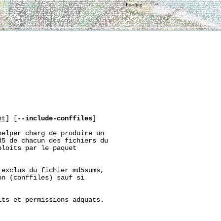
Loading
nt
] [
--include-conffiles
]

elper charg de produire un

5 de chacun des fichiers du

loits par le paquet

exclus du fichier md5sums,

n (conffiles) sauf si

ts et permissions adquats.
