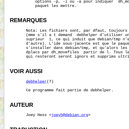
           options -p, -i ou -a pour indiquer  dh_mo
           paquet les mettre.

REMARQUES
       Nota: Les fichiers sont, par dfaut, toujours 
       (mme s'il a t demand  debhelper d'utiliser un
       suprieur  1, ce qui induit que debian/tmp n'e
       d'autre). L'ide sous-jacente est que le paque
       s'installer dans debian/tmp, et qu'alors les 
       dplacs par dh_movefiles  partir de l. Tous le
       qui resteront seront ignors et supprims ultri
VOIR AUSSI
debhelper
(7)

       Ce programme fait partie de debhelper.

AUTEUR
       Joey Hess <
joeyh@debian.org
>
