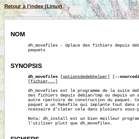
Retour à l'index (Linux)
NOM
       dh_movefiles - dplace des fichiers depuis deb
       paquets

SYNOPSIS
dh_movefiles
 [
optionsdedebhelper
] [
--sourced
       [
fichier...
]

       dh_movefiles est le programme de la suite deb
       des fichiers depuis debian/tmp ou depuis un a
       autre rpertoire de construction du paquet. Ce
       paquet a un Makefile qui implante tout dans d
       ncessaire d'clater cela dans plusieurs sous-p
       Nota: dh_install est un bien meilleur program
       l'utiliser plutt que dh_movefiles.
