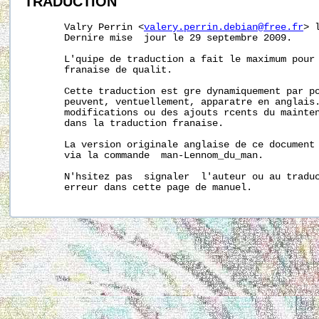
TRADUCTION
       Valry Perrin <
valery.perrin.debian@free.fr
> 
       Dernire mise  jour le 29 septembre 2009.

       L'quipe de traduction a fait le maximum pour 
       franaise de qualit.

       Cette traduction est gre dynamiquement par po
       peuvent, ventuellement, apparatre en anglais.
       modifications ou des ajouts rcents du mainten
       dans la traduction franaise.

       La version originale anglaise de ce document 
       via la commande  man-Lennom_du_man.

       N'hsitez pas  signaler  l'auteur ou au traduc