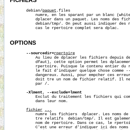
FICHIERS
       debian/
paquet
.files

           numre, en les sparant par un blanc (white
           dplacer dans un paquet. Les noms des fich
           debian/tmp/. On peut aussi indiquer des n
           cas le rpertoire complet sera dplac.

OPTIONS
--sourcedir=
rpertoire
           Au lieu de dplacer les fichiers depuis de
           dfaut), cette option permet les dplacemen
           rpertoire. Puisque le contenu entier du r
           le fait d'indiquer quelque chose comme --
           dangereux. Aussi, pour empcher ces erreur
           doit tre un nom de fichier relatif. Il ne
           par /.

-Xlment
, 
--exclude=lment
           Exclut du traitement les fichiers qui com
           dans leur nom.

fichier
...
           numre les fichiers  dplacer. Les noms de 
           tre relatifs  debian/tmp/. Il est galemen
           nom de rpertoire. Dans ce cas, le rpertoi
           C'est une erreur d'indiquer ici des noms 