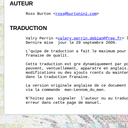
AUTEUR
       Ross Burton <
ross@burtonini.com
>

TRADUCTION
       Valry Perrin <
valery.perrin.debian@free.fr
> 
       Dernire mise  jour le 29 septembre 2009.

       L'quipe de traduction a fait le maximum pour 
       franaise de qualit.

       Cette traduction est gre dynamiquement par po
       peuvent, ventuellement, apparatre en anglais.
       modifications ou des ajouts rcents du mainten
       dans la traduction franaise.

       La version originale anglaise de ce document 
       via la commande  man-Lennom_du_man.

       N'hsitez pas  signaler  l'auteur ou au traduc