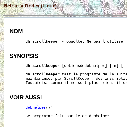
Retour à l'index (Linux)
NOM
       dh_scrollkeeper - obsolte. Ne pas l'utiliser

SYNOPSIS
dh_scrollkeeper
 [
optionsdedebhelper
] [
-n
] [
r
dh_scrollkeeper
 tait le programme de la suite
       maintenance, par ScrollKeeper, des inscriptio
       Toutefois, comme il ne sert plus  rien, il es
VOIR AUSSI
debhelper
(7)

       Ce programme fait partie de debhelper.
