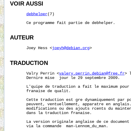
VOIR AUSSI
debhelper
(7)

       Ce programme fait partie de debhelper.

AUTEUR
       Joey Hess <
joeyh@debian.org
>

TRADUCTION
       Valry Perrin <
valery.perrin.debian@free.fr
> 
       Dernire mise  jour le 29 septembre 2009.

       L'quipe de traduction a fait le maximum pour 
       franaise de qualit.

       Cette traduction est gre dynamiquement par po
       peuvent, ventuellement, apparatre en anglais.
       modifications ou des ajouts rcents du mainten
       dans la traduction franaise.

       La version originale anglaise de ce document 
       via la commande  man-Lennom_du_man.
