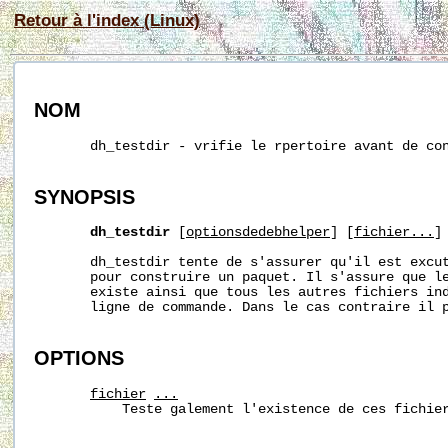
Retour à l'index (Linux)
NOM
       dh_testdir - vrifie le rpertoire avant de con
SYNOPSIS
dh_testdir
 [
optionsdedebhelper
] [
fichier...
]

       dh_testdir tente de s'assurer qu'il est excut
       pour construire un paquet. Il s'assure que le
       existe ainsi que tous les autres fichiers ind
       ligne de commande. Dans le cas contraire il p
OPTIONS
fichier
...
           Teste galement l'existence de ces fichier