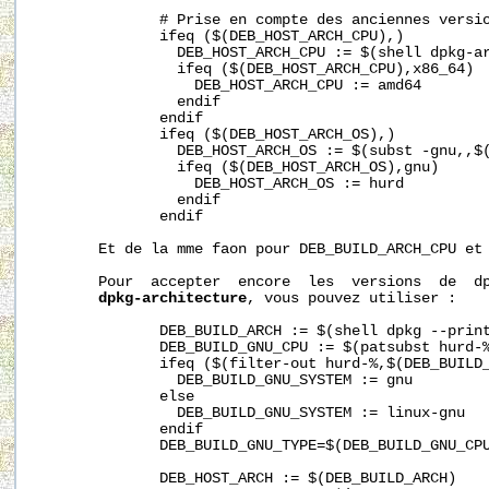
              # Prise en compte des anciennes versio
              ifeq ($(DEB_HOST_ARCH_CPU),)

                DEB_HOST_ARCH_CPU := $(shell dpkg-ar
                ifeq ($(DEB_HOST_ARCH_CPU),x86_64)

                  DEB_HOST_ARCH_CPU := amd64

                endif

              endif

              ifeq ($(DEB_HOST_ARCH_OS),)

                DEB_HOST_ARCH_OS := $(subst -gnu,,$(
                ifeq ($(DEB_HOST_ARCH_OS),gnu)

                  DEB_HOST_ARCH_OS := hurd

                endif

              endif

       Et de la mme faon pour DEB_BUILD_ARCH_CPU et 
       Pour  accepter  encore  les  versions  de  dp
dpkg-architecture
, vous pouvez utiliser :

              DEB_BUILD_ARCH := $(shell dpkg --print
              DEB_BUILD_GNU_CPU := $(patsubst hurd-%
              ifeq ($(filter-out hurd-%,$(DEB_BUILD_
                DEB_BUILD_GNU_SYSTEM := gnu

              else

                DEB_BUILD_GNU_SYSTEM := linux-gnu

              endif

              DEB_BUILD_GNU_TYPE=$(DEB_BUILD_GNU_CPU
              DEB_HOST_ARCH := $(DEB_BUILD_ARCH)
