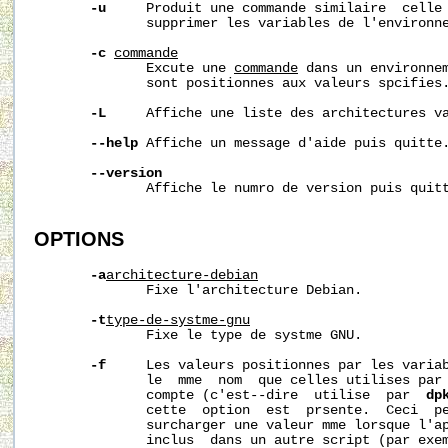
-u
     Produit une commande similaire  celle
              supprimer les variables de l'environne
-c
commande
              Excute une 
commande
 dans un environnem
              sont positionnes aux valeurs spcifies.
-L
     Affiche une liste des architectures va
--help
 Affiche un message d'aide puis quitte.
--version
              Affiche le numro de version puis quitt
OPTIONS
-a
architecture-debian
              Fixe l'architecture Debian.

-t
type-de-systme-gnu
              Fixe le type de systme GNU.

-f
     Les valeurs positionnes par les variab
              le  mme  nom  que celles utilises par 
              compte (c'est--dire  utilise  par  
dp
              cette  option  est  prsente.  Ceci  pe
              surcharger une valeur mme lorsque l'a
              inclus  dans un autre script (par exe