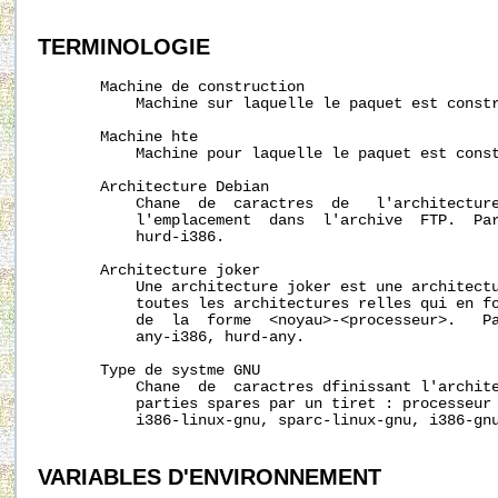
TERMINOLOGIE
       Machine de construction

           Machine sur laquelle le paquet est constr
       Machine hte

           Machine pour laquelle le paquet est const
       Architecture Debian

           Chane  de  caractres  de   l'architecture
           l'emplacement  dans  l'archive  FTP.  Par
           hurd-i386.

       Architecture joker

           Une architecture joker est une architectu
           toutes les architectures relles qui en fo
           de  la  forme  <noyau>-<processeur>.   Pa
           any-i386, hurd-any.

       Type de systme GNU

           Chane  de  caractres dfinissant l'archite
           parties spares par un tiret : processeur 
           i386-linux-gnu, sparc-linux-gnu, i386-gnu
VARIABLES
D'ENVIRONNEMENT