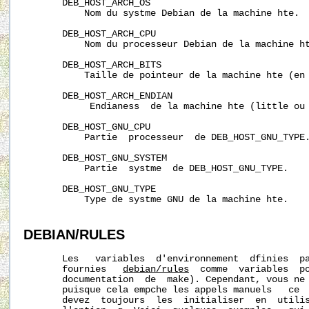
       DEB_HOST_ARCH_OS

           Nom du systme Debian de la machine hte.

       DEB_HOST_ARCH_CPU

           Nom du processeur Debian de la machine ht
       DEB_HOST_ARCH_BITS

           Taille de pointeur de la machine hte (en 
       DEB_HOST_ARCH_ENDIAN

            Endianess  de la machine hte (little ou 
       DEB_HOST_GNU_CPU

           Partie  processeur  de DEB_HOST_GNU_TYPE.
       DEB_HOST_GNU_SYSTEM

           Partie  systme  de DEB_HOST_GNU_TYPE.

       DEB_HOST_GNU_TYPE

           Type de systme GNU de la machine hte.

DEBIAN/RULES
       Les   variables  d'environnement  dfinies  p
       fournies   
debian/rules
  comme  variables  po
       documentation  de  make). Cependant, vous ne 
       puisque cela empche les appels manuels   ce  
       devez  toujours  les  initialiser  en  utili