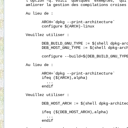
       l'option -q. Voici  quelques  exemples,  qui 
       amliorer la gestion des compilations croises 
       Au lieu de :

              ARCH=`dpkg --print-architecture`

              configure $(ARCH)-linux

       Veuillez utiliser :

              DEB_BUILD_GNU_TYPE := $(shell dpkg-arc
              DEB_HOST_GNU_TYPE := $(shell dpkg-arch
              configure --build=$(DEB_BUILD_GNU_TYPE
       Au lieu de :

              ARCH=`dpkg --print-architecture`

              ifeq ($(ARCH),alpha)

                ...

              endif

       Veuillez utiliser :

              DEB_HOST_ARCH := $(shell dpkg-architec
              ifeq ($(DEB_HOST_ARCH),alpha)

                ...

              endif
