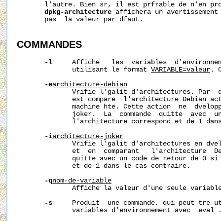
       l'autre. Bien sr, il est prfrable de n'en prc
dpkg-architecture
 affichera un avertissement 
       pas  la valeur par dfaut.

COMMANDES
-l
     Affiche   les  variables  d'environnem
              utilisant le format 
VARIABLE=valeur
. 
-e
architecture-debian
              Vrifie l'galit d'architectures. Par  
              est compare  l'architecture Debian act
              machine hte. Cette action  ne  dvelopp
              joker.  La  commande  quitte  avec  un
              l'architecture correspond et de 1 dans
-i
architecture-joker
              Vrifie l'galit d'architectures en dve
              et  en  comparant   l'architecture  De
              quitte avec un code de retour de 0 si 
              et de 1 dans le cas contraire.

-q
nom-de-variable
              Affiche la valeur d'une seule variable
-s
     Produit  une commande, qui peut tre ut
              variables d'environnement avec  eval .