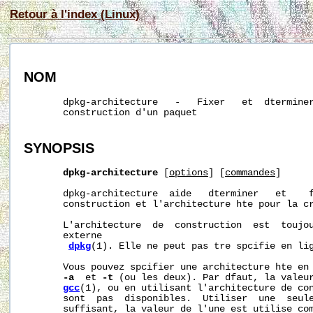
Retour à l'index (Linux)
NOM
       dpkg-architecture   -   Fixer   et  dterminer
       construction d'un paquet

SYNOPSIS
dpkg-architecture
 [
options
] [
commandes
]

       dpkg-architecture  aide   dterminer   et    f
       construction et l'architecture hte pour la cr
       L'architecture  de  construction  est  toujou
       externe

dpkg
(1). Elle ne peut pas tre spcifie en lig
       Vous pouvez spcifier une architecture hte en 
-a
  et 
-t
 (ou les deux). Par dfaut, la valeur
gcc
(1), ou en utilisant l'architecture de con
       sont  pas  disponibles.  Utiliser  une  seul
       suffisant, la valeur de l'une est utilise com