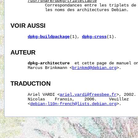
/usr/share/dpkg/triplettable
              Correspondances entre les triplets de 
              les noms des architectures Debian.

VOIR AUSSI
dpkg-buildpackage
(1), 
dpkg-cross
(1).

AUTEUR
dpkg-architecture
  et cette page de manuel on
       Marcus Brinkmann <
brinkmd@debian.org
>.

TRADUCTION
       Ariel VARDI <
ariel.vardi@freesbee.fr
>, 2002. 
       Nicolas    Franois,    2006.     Veuillez    
       <
debian-l10n-french@lists.debian.org