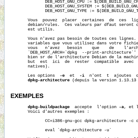
              DEB_HOST_GNU_CPU := $(DEB_BUILD_GNU_CP
              DEB_HOST_GNU_SYSTEM := $(DEB_BUILD_GNU
              DEB_HOST_GNU_TYPE := $(DEB_BUILD_GNU_T
       Vous  pouvez  placer  certaines  de  ces  lig
       debian/rules.  Ces valeurs par dfaut seront c
       est utilis.

       Vous n'avez pas besoin de toutes ces lignes. 
       variables que vous utilisez dans votre fichie
       vous   n'avez   besoin    que    de    l'arch
       `DEB_HOST_ARCH=`dpkg  --print-architecture`' 
       bien sr de l'architecture Debian de la machin
       but  est  ici  de  rester  compatible  avec  
       natives).

       Les options  
-e
  et  
-i
  n'ont  t  ajoutes  q
dpkg-architecture
 (depuis la version 1.13.13 
EXEMPLES
dpkg-buildpackage
  accepte  l'option 
-a
, et 
       Voici d'autres exemples :

              CC=i386-gnu-gcc dpkg-architecture -c d
              eval `dpkg-architecture -u`
