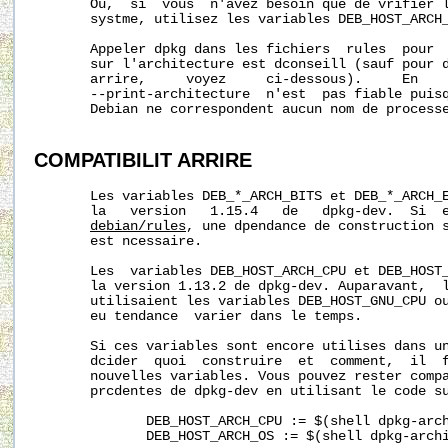
       Ou,  si  vous  n'avez besoin que de vrifier l
       systme, utilisez les variables DEB_HOST_ARCH_
       Appeler dpkg dans les fichiers  rules  pour  
       sur l'architecture est dconseill (sauf pour d
       arrire,     voyez     ci-dessous).     En    
       --print-architecture  n'est  pas fiable puisq
       Debian ne correspondent aucun nom de processe
COMPATIBILIT
ARRIRE
       Les variables DEB_*_ARCH_BITS et DEB_*_ARCH_E
       la   version   1.15.4   de   dpkg-dev.  Si  e
debian/rules
, une dpendance de construction s
       est ncessaire.

       Les  variables DEB_HOST_ARCH_CPU et DEB_HOST_
       la version 1.13.2 de dpkg-dev. Auparavant,  
       utilisaient les variables DEB_HOST_GNU_CPU ou
       eu tendance  varier dans le temps.

       Si ces variables sont encore utilises dans u
       dcider  quoi  construire  et  comment,  il  f
       nouvelles variables. Vous pouvez rester compa
       prcdentes de dpkg-dev en utilisant le code su
              DEB_HOST_ARCH_CPU := $(shell dpkg-arch
              DEB_HOST_ARCH_OS := $(shell dpkg-archi