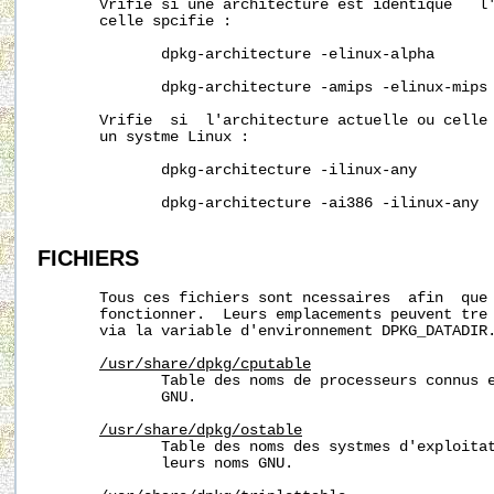
       Vrifie si une architecture est identique   l'
       celle spcifie :

              dpkg-architecture -elinux-alpha

              dpkg-architecture -amips -elinux-mips

       Vrifie  si  l'architecture actuelle ou celle 
       un systme Linux :

              dpkg-architecture -ilinux-any

              dpkg-architecture -ai386 -ilinux-any

FICHIERS
       Tous ces fichiers sont ncessaires  afin  que
       fonctionner.  Leurs emplacements peuvent tre 
       via la variable d'environnement DPKG_DATADIR.
/usr/share/dpkg/cputable
              Table des noms de processeurs connus e
              GNU.

/usr/share/dpkg/ostable
              Table des noms des systmes d'exploitat
              leurs noms GNU.
