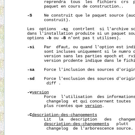
              reprendra  tous  les  fichiers  crs  
              paquet en cours de construction..

-S
     Ne construit que le paquet source (auc
              construit).

       Les  options  
-s
x
  contrlent  si l'archive so
       dans l'installation produite si un paquet sou
       options 
-b
 ou 
-B
 n'ont pas t utilises).

-si
    Par  dfaut, ou quand l'option est indi
              sont incluses uniquement si le numro d
              version sans les parties epoch et  rvi
              version prcdente indique dans le fichi
-sa
    Force l'inclusion des sources d'origin
-sd
    Force l'exclusion des sources d'origin
               diff .

-v
version
              Force  l'utilisation  des informations
               changelog  et qui concernent toutes  
              plus rcentes que 
version
.

-C
description-des-changements
              Lit   la   description   des   changem
description-des-changements
   plutt   
               changelog  de l'arborescence source.
