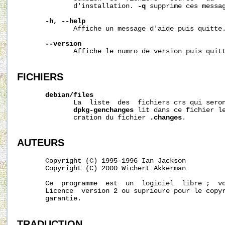
              d'installation. 
-q
 supprime ces messag
-h
, 
--help
              Affiche un message d'aide puis quitte.
--version
              Affiche le numro de version puis quitt
FICHIERS
debian/files
              La  liste  des  fichiers crs qui seron
dpkg-genchanges
 lit dans ce fichier le
              cration du fichier 
.changes
.

AUTEURS
       Copyright (C) 1995-1996 Ian Jackson

       Copyright (C) 2000 Wichert Akkerman

       Ce  programme  est  un  logiciel  libre ;  vo
       Licence  version 2 ou suprieure pour le copyr
       garantie.

TRADUCTION