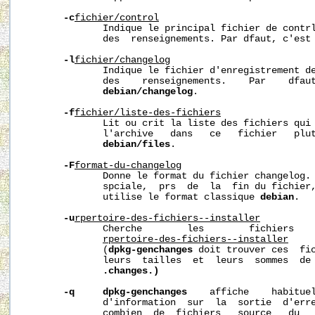
-c
fichier/control
              Indique le principal fichier de contrl
              des  renseignements. Par dfaut, c'est
-l
fichier/changelog
              Indique le fichier d'enregistrement de
              des    renseignements.    Par    dfaut
debian/changelog
.

-f
fichier/liste-des-fichiers
              Lit ou crit la liste des fichiers qui 
              l'archive   dans   ce   fichier   plut
debian/files
.

-F
format-du-changelog
              Donne le format du fichier changelog. 
              spciale,  prs  de  la  fin du fichier,
              utilise le format classique 
debian
.

-u
rpertoire-des-fichiers--installer
              Cherche        les        fichiers    
rpertoire-des-fichiers--installer
    
              (
dpkg-genchanges
 doit trouver ces  fic
              leurs  tailles  et  leurs  sommes  de 
.changes.)
-q
dpkg-genchanges
    affiche    habituel
              d'information  sur  la  sortie  d'erre
              combien  de  fichiers   source   du   