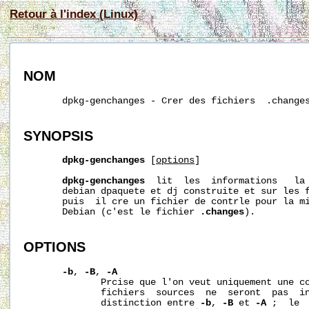
Retour à l'index (Linux)
NOM
       dpkg-genchanges - Crer des fichiers  .changes
SYNOPSIS
dpkg-genchanges
 [
options
]

dpkg-genchanges
  lit  les  informations   la 
       debian dpaquete et dj construite et sur les f
       puis  il cre un fichier de contrle pour la mi
       Debian (c'est le fichier 
.changes
).

OPTIONS
-b
, 
-B
, 
-A
              Prcise que l'on veut uniquement une co
              fichiers  sources  ne  seront  pas  in
              distinction entre 
-b
, 
-B
 et 
-A
 ;  le 