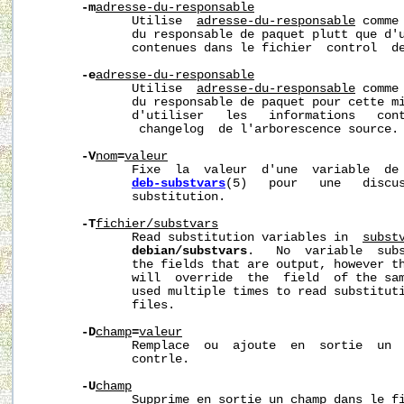
-m
adresse-du-responsable
              Utilise  
adresse-du-responsable
 comme
              du responsable de paquet plutt que d'u
              contenues dans le fichier  control  de
-e
adresse-du-responsable
              Utilise  
adresse-du-responsable
 comme
              du responsable de paquet pour cette mi
              d'utiliser   les   informations   cont
               changelog  de l'arborescence source.

-V
nom
=
valeur
              Fixe  la  valeur  d'une  variable  de 
deb-substvars
(5)   pour   une   discus
              substitution.

-T
fichier/substvars
              Read substitution variables in  
subst
debian/substvars
.   No  variable  subs
              the fields that are output, however t
              will  override  the  field  of the sam
              used multiple times to read substituti
              files.

-D
champ
=
valeur
              Remplace  ou  ajoute  en  sortie  un  
              contrle.

-U
champ
              Supprime en sortie un champ dans le fi