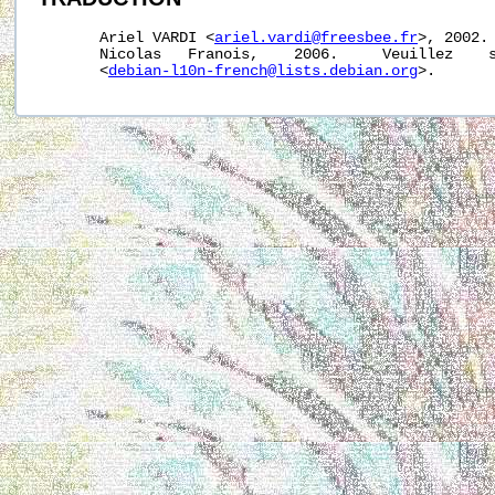
       Ariel VARDI <
ariel.vardi@freesbee.fr
>, 2002. 
       Nicolas   Franois,    2006.     Veuillez    s
       <
debian-l10n-french@lists.debian.org