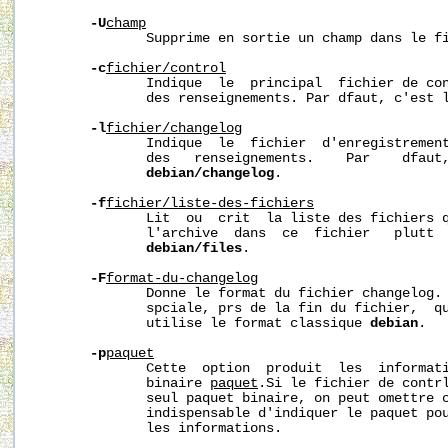
-U
champ
              Supprime en sortie un champ dans le fi
-c
fichier/control
              Indique  le  principal  fichier de con
              des renseignements. Par dfaut, c'est 
-l
fichier/changelog
              Indique  le  fichier  d'enregistrement
              des   renseignements.    Par    dfaut,
debian/changelog
.

-f
fichier/liste-des-fichiers
              Lit  ou  crit  la liste des fichiers q
              l'archive  dans  ce  fichier   plutt  
debian/files
.

-F
format-du-changelog
              Donne le format du fichier changelog. 
              spciale, prs de la fin du fichier,  qu
              utilise le format classique 
debian
.

-p
paquet
              Cette  option  produit  les  informati
              binaire 
paquet
.Si le fichier de contrl
              seul paquet binaire, on peut omettre c
              indispensable d'indiquer le paquet pou
              les informations.
