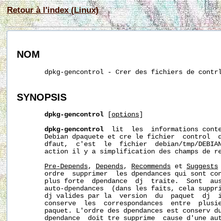
Retour à l'index (Linux)
NOM
       dpkg-gencontrol - Crer des fichiers de contrl
SYNOPSIS
dpkg-gencontrol
 [
options
]

dpkg-gencontrol
  lit  les  informations conte
       Debian dpaquete et cre le fichier  control  d
       dfaut,  c'est  le  fichier  debian/tmp/DEBIAN
       action il y a simplification des champs de re
Pre-Depends
, 
Depends
, 
Recommends
 et 
Suggests
       ordre  supprimer  les dpendances qui sont con
       plus forte  dpendance  dj  traite.  Sont  aus
       auto-dpendances  (dans les faits, cela suppri
       dj valides par la  version  du  paquet  dj  i
       conserve  les  correspondances  entre  plusie
       paquet. L'ordre des dpendances est conserv du
       dpendance  doit tre supprime  cause d'une aut