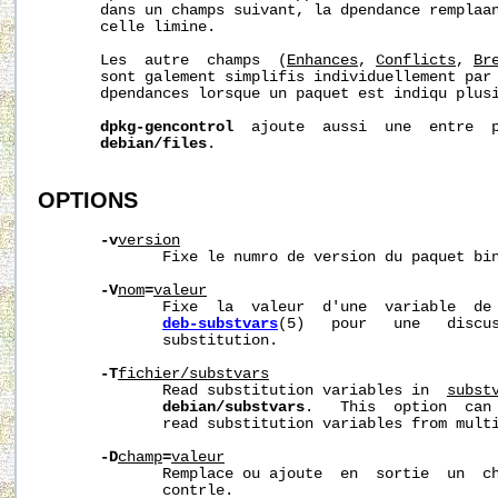
       dans un champs suivant, la dpendance remplaan
       celle limine.

       Les  autre  champs  (
Enhances
, 
Conflicts
, 
Br
       sont galement simplifis individuellement par 
       dpendances lorsque un paquet est indiqu plusi
dpkg-gencontrol
  ajoute  aussi  une  entre  p
debian/files
.

OPTIONS
-v
version
              Fixe le numro de version du paquet bin
-V
nom
=
valeur
              Fixe  la  valeur  d'une  variable  de 
deb-substvars
(5)   pour   une   discus
              substitution.

-T
fichier/substvars
              Read substitution variables in  
subst
debian/substvars
.   This  option  can 
              read substitution variables from multi
-D
champ
=
valeur
              Remplace ou ajoute  en  sortie  un  ch
              contrle.
