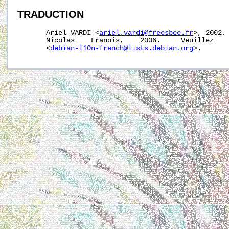
TRADUCTION
       Ariel VARDI <
ariel.vardi@freesbee.fr
>, 2002. 
       Nicolas    Franois,    2006.     Veuillez    
       <
debian-l10n-french@lists.debian.org