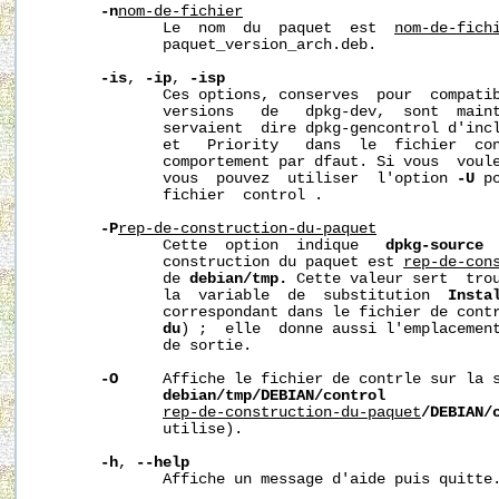
-n
nom-de-fichier
              Le  nom  du  paquet  est  
nom-de-fich
              paquet_version_arch.deb.

-is
, 
-ip
, 
-isp
              Ces options, conserves  pour  compatib
              versions   de   dpkg-dev,  sont  maint
              servaient  dire dpkg-gencontrol d'incl
              et   Priority   dans  le  fichier  con
              comportement par dfaut. Si vous  voule
              vous  pouvez  utiliser  l'option 
-U
 p
              fichier  control .

-P
rep-de-construction-du-paquet
              Cette  option  indique   
dpkg-source
 
              construction du paquet est 
rep-de-con
              de 
debian/tmp.
 Cette valeur sert  trou
              la  variable  de  substitution  
Insta
              correspondant dans le fichier de contr
du
) ;  elle  donne aussi l'emplacement
              de sortie.

-O
     Affiche le fichier de contrle sur la s
debian/tmp/DEBIAN/control
             
rep-de-construction-du-paquet
/DEBIAN/
              utilise).

-h
, 
--help
              Affiche un message d'aide puis quitte.