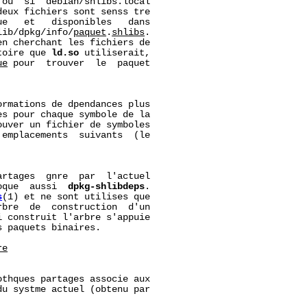
ou  si  debian/shlibs.local

eux fichiers sont senss tre

e   et   disponibles   dans

lib/dpkg/info/
paquet
.
shlibs
.

n cherchant les fichiers de

toire que 
ld.so
 utiliserait,

ue
 pour  trouver  le  paquet

rmations de dpendances plus

s pour chaque symbole de la

uver un fichier de symboles

emplacements  suivants  (le

rtages  gnre  par  l'actuel

oque  aussi  
dpkg-shlibdeps
.

s
(1) et ne sont utilises que

bre  de  construction  d'un

 construit l'arbre s'appuie

 paquets binaires.

re
thques partages associe aux

u systme actuel (obtenu par
