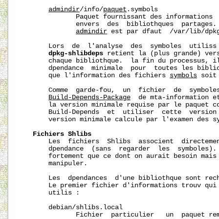
admindir
/info/
paquet
.symbols

              Paquet fournissant des informations  
              envers  des  bibliothques  partages. 
admindir
 est par dfaut  
/var/lib/dpk
       Lors  de  l'analyse  des  symboles  utiliss 
dpkg-shlibdeps
 retient la (plus grande) vers
       chaque bibliothque.  la fin du processus, il
       dpendance  minimale  pour  toutes les biblio
       que l'information des fichiers 
symbols
 soit 
       Comme  garde-fou,  un  fichier  de  symboles
Build-Depends-Package
  de mta-information e
       la version minimale requise par le paquet co
       Build-Depends  et  utiliser  cette  version 
       version minimale calcule par l'examen des sy
Fichiers
Shlibs
       Les  fichiers  Shlibs  associent  directemen
       dpendance  (sans  regarder  les  symboles). 
       fortement que ce dont on aurait besoin mais 
       manipuler.

       Les  dpendances  d'une bibliothque sont rech
       Le premier fichier d'informations trouv qui 
       utilis :

       debian/shlibs.local

              Fichier  particulier   un  paquet rem