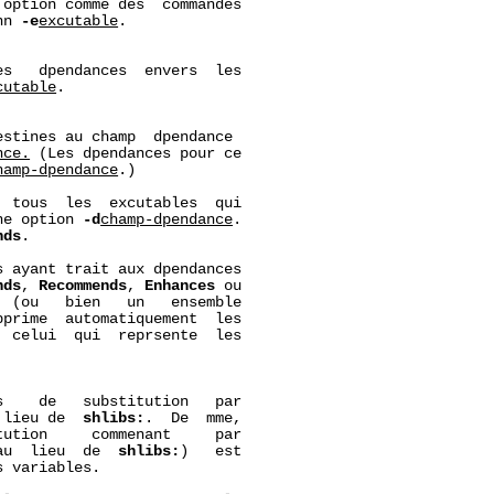
option comme des  commandes

nn 
-e
excutable
.

s   dpendances  envers  les

cutable
.

stines au champ  dpendance

nce.
 (Les dpendances pour ce

hamp-dpendance
.)

  tous  les  excutables  qui

ne option 
-d
champ-dpendance
.

nds
.

 ayant trait aux dpendances

nds
, 
Recommends
, 
Enhances
 ou

 (ou   bien   un   ensemble

pprime  automatiquement  les

 celui  qui  reprsente  les

    de   substitution   par

 lieu de  
shlibs:
.  De  mme,

ution     commenant     par

au  lieu  de  
shlibs:
)   est

 variables.
