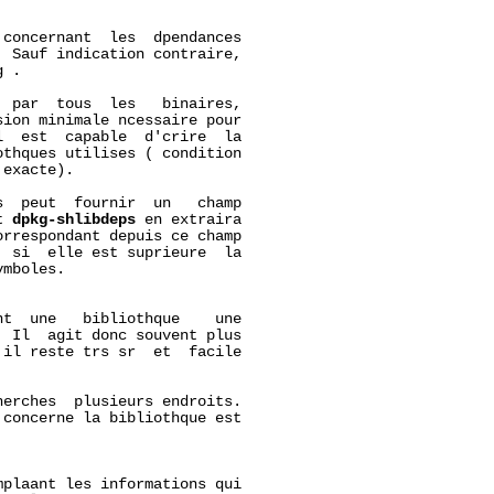
concernant  les  dpendances

 Sauf indication contraire,

g
 .

 par  tous  les   binaires,

ion minimale ncessaire pour

  est  capable  d'crire  la

thques utilises ( condition

exacte).

  peut  fournir  un   champ

t 
dpkg-shlibdeps
 en extraira

rrespondant depuis ce champ

 si  elle est suprieure  la

mboles.

t  une   bibliothque    une

 Il  agit donc souvent plus

il reste trs sr  et  facile

erches  plusieurs endroits.

concerne la bibliothque est

plaant les informations qui
