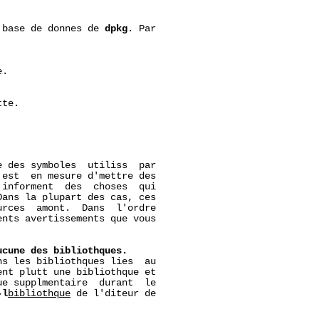
 base de donnes de 
dpkg
. Par

.

te.

 des symboles  utiliss  par

est  en mesure d'mettre des

informent  des  choses  qui

ans la plupart des cas, ces

rces  amont.  Dans  l'ordre

nts avertissements que vous

ucune
des
bibliothques.
s les bibliothques lies  au

ent plutt une bibliothque et

e supplmentaire  durant  le

-l
bibliothque
 de l'diteur de
