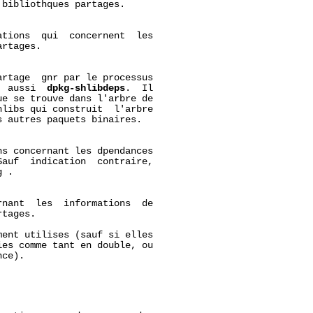
bibliothques partages.

tions  qui  concernent  les

rtages.

rtage  gnr par le processus

  aussi  
dpkg-shlibdeps
.  Il

e se trouve dans l'arbre de

libs qui construit  l'arbre

 autres paquets binaires.

s concernant les dpendances

auf  indication  contraire,

g
 .

nant  les  informations  de

tages.

ent utilises (sauf si elles

es comme tant en double, ou

ce).
