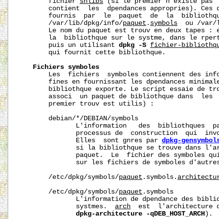
       fichier 
shlibs
 (si le premier n'existe pas  
       contient  les  dpendances appropries). Ces d
       fournis  par  le  paquet  de  la  bibliothqu
       /var/lib/dpkg/info/
paquet
.
symbols
  ou /var/
       Le nom du paquet est trouv en deux tapes : e
       la  bibliothque sur le systme, dans le rper
       puis un utilisant 
dpkg
-S
fichier-bibliothq
       qui fournit cette bibliothque.

Fichiers
symboles
       Les  fichiers  symboles contiennent des info
       fines en fournissant les dpendances minimale
       bibliothque exporte. Le script essaie de tro
       associ  un paquet de bibliothque dans  les  
       premier trouv est utilis) :

       debian/*/DEBIAN/symbols

              L'information   des  bibliothques  pa
              processus de  construction  qui  inv
              Elles  sont gnres par 
dpkg-gensymbol
              si la bibliothque se trouve dans l'ar
              paquet.  Le  fichier des symboles qui
              sur les fichiers de symboles d'autres
       /etc/dpkg/symbols/
paquet
.symbols.
architectu
       /etc/dpkg/symbols/
paquet
.symbols

              L'information de dpendance des biblio
              systmes.  
arch
  est  l'architecture d
dpkg-architecture
-qDEB_HOST_ARCH
).
