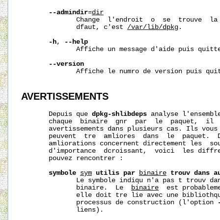
--admindir
=
dir
              Change  l'endroit  o  se  trouve  la
              dfaut, c'est 
/var/lib/dpkg
.

-h
, 
--help
              Affiche un message d'aide puis quitte
--version
              Affiche le numro de version puis quit
AVERTISSEMENTS
       Depuis que 
dpkg-shlibdeps
 analyse l'ensemble
       chaque  binaire  gnr  par  le  paquet,  il  
       avertissements dans plusieurs cas. Ils vous 
       peuvent  tre  amliores  dans  le  paquet.  D
       amliorations concernent directement les  sou
       d'importance  dcroissant,  voici  les diffre
       pouvez rencontrer :

symbole
sym
utilis
par
binaire
trouv
dans
a
              Le symbole indiqu n'a pas t trouv dan
              binaire.  Le  
binaire
  est probablem
              elle doit tre lie avec une bibliothqu
              processus de construction (l'option 
              liens).
