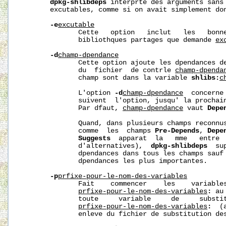
dpkg-shlibdeps
 interprte des arguments sans 
       excutables, comme si on avait simplement do
-e
excutable
              Cette   option   inclut   les   bonne
              bibliothques partages que demande 
ex
-d
champ-dpendance
              Cette option ajoute les dpendances de
              du  fichier  de contrle 
champ-dpenda
              champ sont dans la variable 
shlibs:
c
              L'option 
-d
champ-dpendance
  concerne
              suivent  l'option, jusqu' la prochai
              Par dfaut, 
champ-dpendance
 vaut 
Depe
              Quand, dans plusieurs champs reconnus
              comme  les  champs 
Pre-Depends
, 
Depe
Suggests
  apparat  la   mme   entre  
              d'alternatives),  
dpkg-shlibdeps
  su
              dpendances dans tous les champs sauf 
              dpendances les plus importantes.

-p
prfixe-pour-le-nom-des-variables
              Fait    commencer    les    variables
prfixe-pour-le-nom-des-variables
:
 au
              toute     variable     de     substit
prfixe-pour-le-nom-des-variables
:
  (
              enleve du fichier de substitution des