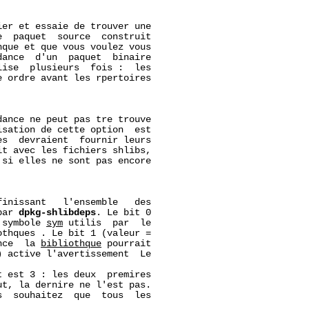
ier et essaie de trouver une

  paquet  source  construit

que et que vous voulez vous

ance  d'un  paquet  binaire

ise  plusieurs  fois :  les

 ordre avant les rpertoires

ance ne peut pas tre trouve

sation de cette option  est

s  devraient  fournir leurs

t avec les fichiers shlibs,

si elles ne sont pas encore

inissant   l'ensemble   des

par 
dpkg-shlibdeps
. Le bit 0

 symbole 
sym
 utilis  par  le

thques . Le bit 1 (valeur =

nce  la 
bibliothque
 pourrait

 active l'avertissement  Le

t est 3 : les deux  premires

t, la dernire ne l'est pas.

s  souhaitez  que  tous  les
