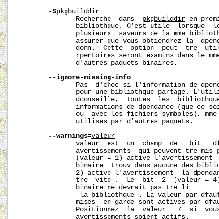
-S
pkgbuilddir
              Recherche  dans  
pkgbuilddir
 en prem
              bibliothque. C'est utile  lorsque  le
              plusieurs  saveurs de la mme biblioth
              assurer que vous obtiendrez la  dpend
              donn.  Cette  option  peut  tre  util
              rpertoires seront examins dans le mme
              d'autres paquets binaires.

--ignore-missing-info
              Pas  d'chec si l'information de dpend
              pour une bibliothque partage. L'utili
              dconseille,  toutes  les  bibliothque
              informations de dpendance (que ce soi
              ou  avec les fichiers symboles), mme 
              utilises par d'autres paquets.

--warnings=
valeur
valeur
  est  un  champ  de   bit   df
              avertissements  qui peuvent tre mis 
              (valeur = 1) active l'avertissement 
binaire
  trouv dans aucune des biblio
              2) active l'avertissement  la dpenda
              tre  vite .  Le  bit  2  (valeur = 4)
binaire
 ne devrait pas tre li

               la 
bibliothque
 . La 
valeur
 par dfau
              mises  en garde sont actives par dfau
              Positionnez  la  
valeur
   7  si  vou
              avertissements soient actifs.
