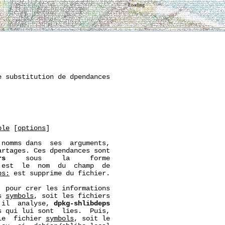
Loading
 substitution de dpendances

ble
 [
options
]

nomms dans  ses  arguments,

rtages. Ces dpendances sont

rs
     sous     la     forme

 est  le  nom  du  champ  de

bs:
 est supprime du fichier.

 pour crer les informations

s 
symbols
, soit les fichiers

'il  analyse, 
dpkg-shlibdeps
 qui lui sont  lies.  Puis,

le  fichier 
symbols
, soit le
