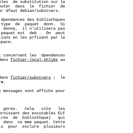
les  de substitution sur la

uter  dans  le  fichier  de

r dfaut debian/substvars.

dpendances des bibliothques

type  de  paquet  donn.  Si

 donne,  il n'utilisera pas

paquet est  deb .  On  peut

ions en les prfixant par le

pace.

 concernant les  dpendances

dans 
fichier-local-shlibs
 au

dans 
fichier/substvars
 ;  le

rs
.

 messages sont affichs pour



 gnres.   Cela   vite   les

rnissant des excutables ELF

res  de  bibliothque)   qui

 dans  ce mme paquet. Cette

s  pour  exclure  plusieurs
