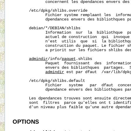
              concernent les dpendances envers des 
       /etc/dpkg/shlibs.override

              Fichier systme remplaant les  informa
              dpendances envers des bibliothques pa
       debian/*/DEBIAN/shlibs

              Information  sur  la  bibliothque  pa
              actuel de construction  qui  invoque
              n'est  utilis  que  si  la bibliothqu
              construction du paquet. Le fichier sh
              a priorit sur les fichiers shlibs des
admindir
/info/
paquet
.shlibs

              Paquet  fournissant  des  information
              envers des bibliothques  partages.  S
admindir
 est par dfaut  
/var/lib/dpk
       /etc/dpkg/shlibs.default

              Fichier   systme   par  dfaut  concer
              dpendance envers des bibliothques par
       Les dpendances trouves sont ensuite directem
       sont  filtres  parce qu'elles ont t identifi
       d'un niveau plus faible qu'une autre dpendan
OPTIONS