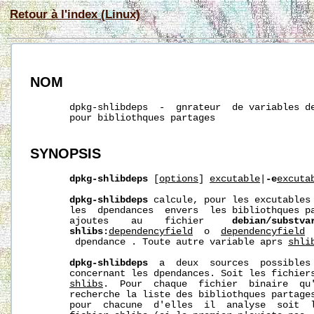
Retour à l'index (Linux)
NOM
       dpkg-shlibdeps  -  gnrateur  de variables de
       pour bibliothques partages

SYNOPSIS
dpkg-shlibdeps
 [
options
] 
excutable
|
-e
excuta
dpkg-shlibdeps
 calcule, pour les excutables 
       les  dpendances  envers  les bibliothques pa
       ajoutes    au    fichier     
debian/substva
shlibs:
dependencyfield
  o  
dependencyfield
 
        dpendance . Toute autre variable aprs 
shli
dpkg-shlibdeps
  a  deux  sources  possibles 
       concernant les dpendances. Soit les fichier
shlibs
.  Pour  chaque  fichier  binaire  qu
       recherche la liste des bibliothques partages
       pour  chacune  d'elles  il  analyse  soit  