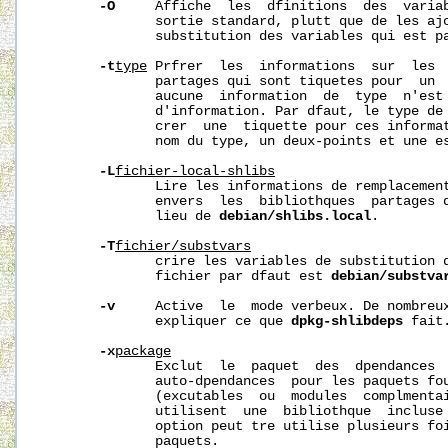
-O
     Affiche  les  dfinitions  des  variab
              sortie standard, plutt que de les ajo
              substitution des variables qui est pa
-t
type
 Prfrer  les  informations  sur  les  
              partages qui sont tiquetes pour  un  
              aucune  information  de  type  n'est 
              d'information. Par dfaut, le type de 
              crer  une  tiquette pour ces informat
              nom du type, un deux-points et une es
-L
fichier-local-shlibs
              Lire les informations de remplacement
              envers  les  bibliothques  partages 
              lieu de 
debian/shlibs.local
.

-T
fichier/substvars
              crire les variables de substitution 
              fichier par dfaut est 
debian/substva
-v
     Active  le  mode verbeux. De nombreux
              expliquer ce que 
dpkg-shlibdeps
 fait.
-x
package
              Exclut  le  paquet  des  dpendances  
              auto-dpendances  pour les paquets fou
              (excutables  ou  modules  complmentai
              utilisent  une  bibliothque  incluse 
              option peut tre utilise plusieurs foi
              paquets.
