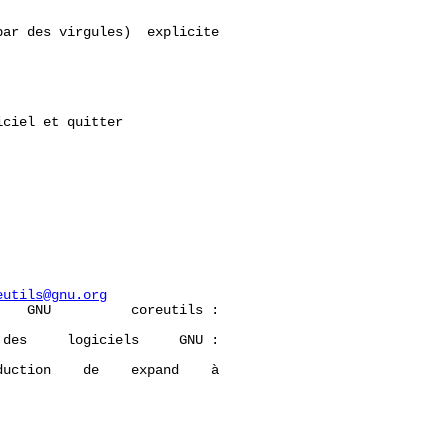
ar des virgules)  explicite

ciel et quitter

eutils@gnu.org
   GNU          coreutils :

des     logiciels     GNU :

uction    de    expand    à
