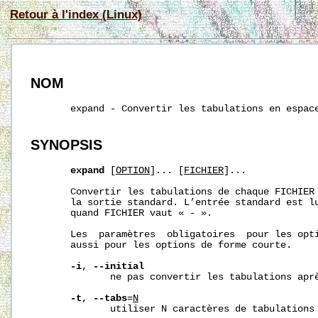
Retour à l'index (Linux)
NOM
       expand - Convertir les tabulations en espace
SYNOPSIS
expand
 [
OPTION
]... [
FICHIER
]...

       Convertir les tabulations de chaque FICHIER 
       la sortie standard. L’entrée standard est lu
       quand FICHIER vaut « - ».

       Les  paramètres  obligatoires  pour les opti
       aussi pour les options de forme courte.

-i
, 
--initial
              ne pas convertir les tabulations aprè
-t
, 
--tabs
=
N
              utiliser N caractères de tabulations 