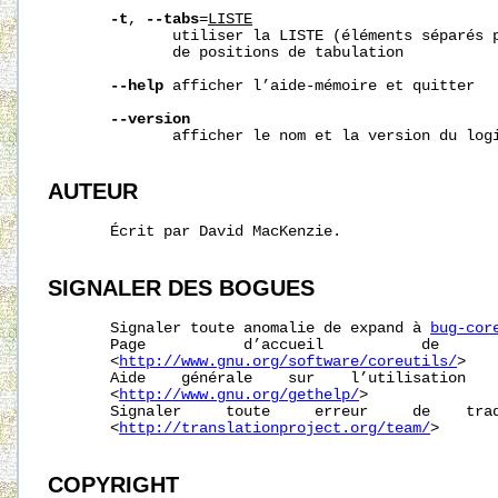
-t
, 
--tabs
=
LISTE
              utiliser la LISTE (éléments séparés p
              de positions de tabulation

--help
 afficher l’aide-mémoire et quitter

--version
              afficher le nom et la version du logi
AUTEUR
       Écrit par David MacKenzie.

SIGNALER
DES
BOGUES
       Signaler toute anomalie de expand à 
bug-cor
       Page           d’accueil           de       
       <
http://www.gnu.org/software/coreutils/
>

       Aide    générale    sur    l’utilisation    
       <
http://www.gnu.org/gethelp/
>

       Signaler     toute     erreur     de    trad
       <
http://translationproject.org/team/
>

COPYRIGHT