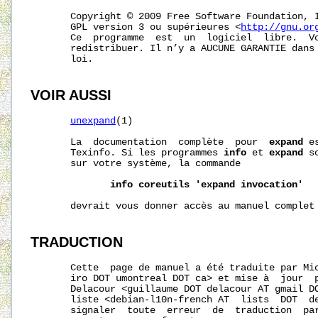
       Copyright © 2009 Free Software Foundation, I
       GPL version 3 ou supérieures <
http://gnu.or
       Ce  programme  est  un  logiciel  libre.  Vo
       redistribuer. Il n’y a AUCUNE GARANTIE dans 
       loi.

VOIR AUSSI
unexpand
(1)

       La  documentation  complète  pour  
expand
 e
       Texinfo. Si les programmes 
info
 et 
expand
 s
       sur votre système, la commande

info
coreutils
'expand
invocation'
       devrait vous donner accès au manuel complet 
TRADUCTION
       Cette  page de manuel a été traduite par Mic
       iro DOT umontreal DOT ca> et mise à  jour  p
       Delacour <guillaume DOT delacour AT gmail DO
       liste <debian-l10n-french AT  lists  DOT  de
       signaler  toute  erreur  de  traduction  par