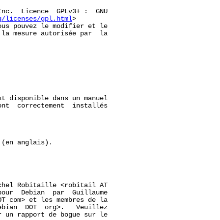
nc.  Licence  GPLv3+ :  GNU

g/licenses/gpl.html
>

us pouvez le modifier et le

la mesure autorisée par  la

st disponible dans un manuel

ont  correctement  installés

(en anglais).

hel Robitaille <robitail AT

our  Debian  par  Guillaume

T com> et les membres de la

bian  DOT  org>.   Veuillez

 un rapport de bogue sur le
