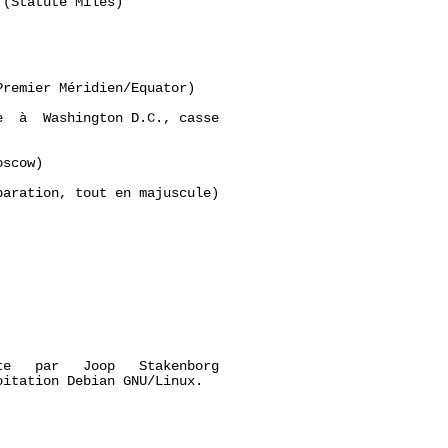
(Statute Miles)

remier Méridien/Equator)

  à  Washington D.C., casse

scow)

aration, tout en majuscule)

e   par   Joop   Stakenborg

itation Debian GNU/Linux.
