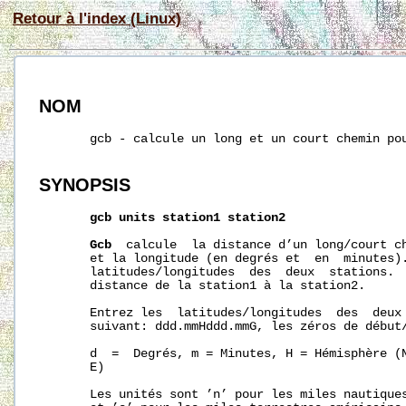
Retour à l'index (Linux)
NOM
       gcb - calcule un long et un court chemin pou
SYNOPSIS
gcb
units
station1
station2
Gcb
  calcule  la distance d’un long/court ch
       et la longitude (en degrés et  en  minutes).
       latitudes/longitudes  des  deux  stations.  
       distance de la station1 à la station2.

       Entrez les  latitudes/longitudes  des  deux 
       suivant: ddd.mmHddd.mmG, les zéros de début/
       d  =  Degrés, m = Minutes, H = Hémisphère (N
       E)

       Les unités sont ’n’ pour les miles nautiques