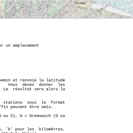
Loading
r un emplacement

emin et renvoie la latitude

   Vous  devez  donner  les

 Le  résultat sera alors la

 stations  sous  le  format

fin peuvent être omis.

 ou S), G = Greenwich (O ou

, ’k’ pour les  kilomètres,
