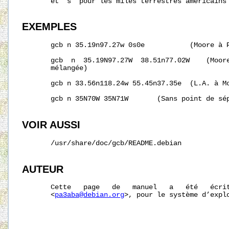
       et ’s’ pour les miles terrestres américains 
EXEMPLES
       gcb n 35.19n97.27w 0s0e           (Moore à P
       gcb  n  35.19N97.27W  38.51n77.02W    (Moore
       mélangée)

       gcb n 33.56n118.24w 55.45n37.35e  (L.A. à Mo
       gcb n 35N70W 35N71W       (Sans point de sép
VOIR AUSSI
       /usr/share/doc/gcb/README.debian

AUTEUR
       Cette   page   de   manuel   a   été   écrit
       <
pa3aba@debian.org
>, pour le système d’explo