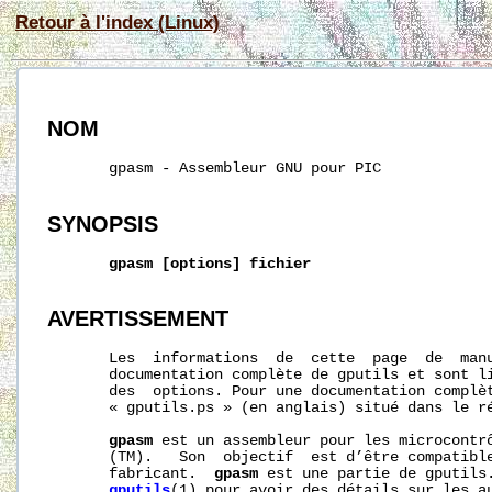
Retour à l'index (Linux)
NOM
       gpasm - Assembleur GNU pour PIC

SYNOPSIS
gpasm
[options]
fichier
AVERTISSEMENT
       Les  informations  de  cette  page  de  manu
       documentation complète de gputils et sont li
       des  options. Pour une documentation complèt
       « gputils.ps » (en anglais) situé dans le ré
gpasm
 est un assembleur pour les microcontrô
       (TM).   Son  objectif  est d’être compatible
       fabricant.  
gpasm
 est une partie de gputils.
gputils
(1) pour avoir des détails sur les au