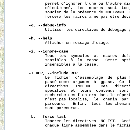
              permet d’ignorer l’une ou l’autre dir
              sélectionné,  les  macros  sont  touj
              soucier de la présence de NOEXPAND. D
              forcera les macros à ne pas être déve
-g
, 
--debug-info
              Utiliser les directives de débogage p
-h
, 
--help
              Afficher un message d’usage.

-i
, 
--ignore-case
              Tous  les  symboles  et  macros  défi
              sensibles  à  la  casse.  Cette  opti
              insensibles à la casse.

-I
RÉP
, 
--include
RÉP
              Le  fichier  d’assemblage  de  plus h
              passé comme argument à  gpasm.  Ce  f
              directives   INCLUDE.   Ces   directi
              spécifiés  et  leurs  contenus  sont 
              recherche ces fichiers dans le répert
              n’est pas localisé,  le  chemin  par 
              parcouru.   Enfin,  tous  les chemins
              sont parcourus.

-L
, 
--force-list
              Ignorer les directives  NOLIST.  Ceci
              chaque ligne assemblée dans le fichie