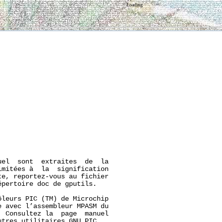
Loading
el  sont  extraites  de  la

mitées à  la  signification

e, reportez-vous au fichier

pertoire doc de gputils.

leurs PIC (TM) de Microchip

 avec l’assembleur MPASM du

 Consultez la  page  manuel

tres utilitaires GNU PIC.
