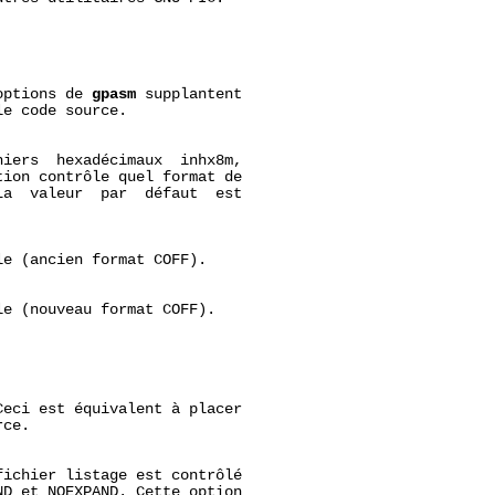
options de 
gpasm
 supplantent

e code source.

iers  hexadécimaux  inhx8m,

ion contrôle quel format de

a  valeur  par  défaut  est

e (ancien format COFF).

e (nouveau format COFF).

eci est équivalent à placer

ce.

ichier listage est contrôlé

D et NOEXPAND. Cette option
