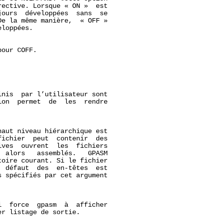
ective. Lorsque « ON »  est

ours  développées  sans  se

e la même manière,  « OFF »

loppées.

our COFF.

nis  par l’utilisateur sont

on  permet  de  les  rendre

aut niveau hiérarchique est

ichier  peut  contenir  des

ves  ouvrent  les  fichiers

 alors   assemblés.   GPASM

oire courant. Si le fichier

 défaut  des  en-têtes  est

 spécifiés par cet argument

  force  gpasm  à  afficher

r listage de sortie.
