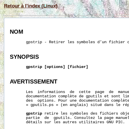
Retour à l'index (Linux)
NOM
       gpstrip - Retirer les symboles d’un fichier o
SYNOPSIS
gpstrip
[options]
[fichier]
AVERTISSEMENT
       Les  informations  de  cette  page  de  manue
       documentation complète de gputils et sont lim
       des  options. Pour une documentation complète
       « gputils.ps » (en anglais) situé dans le rép
gpstrip
 retire les symboles des fichiers obj
       partie  de  gputils. Consultez la page manue
       détails sur les autres utilitaires GNU PIC.
