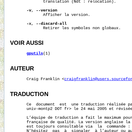
              translation (Ndt : relocation).

-v
, 
--version
              Afficher la version.

-x
, 
--discard-all
              Retirer les symboles non globaux.

VOIR AUSSI
gputils
(1)

AUTEUR
       Craig Franklin <
craigfranklin@users.sourcefo
TRADUCTION
       Ce  document  est  une traduction réalisée pa
       univ-montp2 DOT fr> le 24 mai 2005 et révisée
       L’équipe de traduction a fait le maximum pour
       française de qualité. La version anglaise la 
       est toujours consultable via  la  commande :
       N’hésitez  pas  à  signaler  à l’auteur ou au