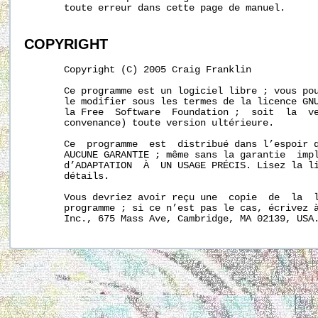
       toute erreur dans cette page de manuel.

COPYRIGHT
       Copyright (C) 2005 Craig Franklin

       Ce programme est un logiciel libre ; vous pou
       le modifier sous les termes de la licence GNU
       la Free  Software  Foundation ;  soit  la  ve
       convenance) toute version ultérieure.

       Ce  programme  est  distribué dans l’espoir q
       AUCUNE GARANTIE ; même sans la garantie  impl
       d’ADAPTATION  À  UN USAGE PRÉCIS. Lisez la li
       détails.

       Vous devriez avoir reçu une  copie  de  la  l
       programme ; si ce n’est pas le cas, écrivez à