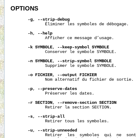
OPTIONS
-g
, 
--strip-debug
              Éliminer les symboles de débogage.

-h
, 
--help
              Afficher ce message d’usage.

-k
SYMBOLE
, 
--keep-symbol
SYMBOLE
              Conserver le symbole SYMBOLE.

-n
SYMBOLE
, 
--strip-symbol
SYMBOLE
              Supprimer le symbole SYMBOLE.

-o
FICHIER
, 
--output
FICHIER
              Nom alternatif du fichier de sortie.

-p
, 
--preserve-dates
              Préserver les dates.

-r
SECTION
, 
--remove-section
SECTION
              Retirer la section SECTION.

-s
, 
--strip-all
              Retirer tous les symboles.

-u
, 
--strip-unneeded
              Retirer  les  symboles  qui  ne  sont 