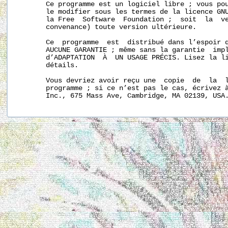
       Ce programme est un logiciel libre ; vous pou
       le modifier sous les termes de la licence GNU
       la Free  Software  Foundation ;  soit  la  ve
       convenance) toute version ultérieure.

       Ce  programme  est  distribué dans l’espoir q
       AUCUNE GARANTIE ; même sans la garantie  impl
       d’ADAPTATION  À  UN USAGE PRÉCIS. Lisez la li
       détails.

       Vous devriez avoir reçu une  copie  de  la  l
       programme ; si ce n’est pas le cas, écrivez à