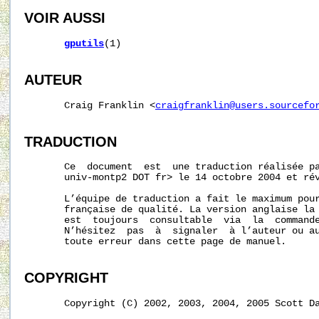
VOIR AUSSI
gputils
(1)

AUTEUR
       Craig Franklin <
craigfranklin@users.sourcefo
TRADUCTION
       Ce  document  est  une traduction réalisée pa
       univ-montp2 DOT fr> le 14 octobre 2004 et rév
       L’équipe de traduction a fait le maximum pour
       française de qualité. La version anglaise la 
       est  toujours  consultable  via  la  command
       N’hésitez  pas  à  signaler  à l’auteur ou au
       toute erreur dans cette page de manuel.

COPYRIGHT
       Copyright (C) 2002, 2003, 2004, 2005 Scott Da