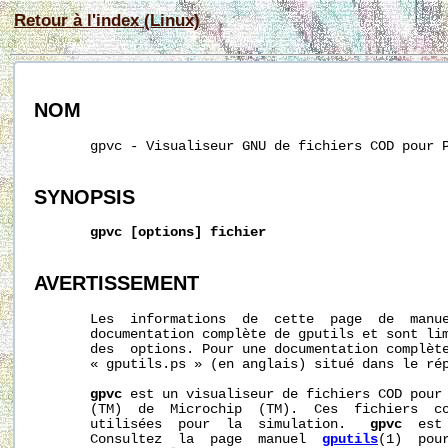
Retour à l'index (Linux)
NOM
       gpvc - Visualiseur GNU de fichiers COD pour P
SYNOPSIS
gpvc
[options]
fichier
AVERTISSEMENT
       Les  informations  de  cette  page  de  manue
       documentation complète de gputils et sont lim
       des  options. Pour une documentation complète
       « gputils.ps » (en anglais) situé dans le rép
gpvc
 est un visualiseur de fichiers COD pour 
       (TM)  de  Microchip  (TM).  Ces  fichiers  co
       utilisées  pour  la  simulation.   
gpvc
  est
       Consultez  la  page  manuel  
gputils
(1)  pour