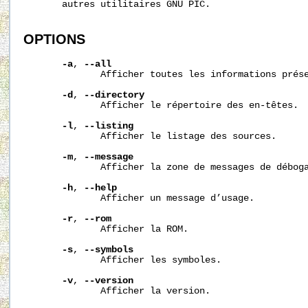
       autres utilitaires GNU PIC.

OPTIONS
-a
, 
--all
              Afficher toutes les informations prése
-d
, 
--directory
              Afficher le répertoire des en-têtes.

-l
, 
--listing
              Afficher le listage des sources.

-m
, 
--message
              Afficher la zone de messages de déboga
-h
, 
--help
              Afficher un message d’usage.

-r
, 
--rom
              Afficher la ROM.

-s
, 
--symbols
              Afficher les symboles.

-v
, 
--version
              Afficher la version.
