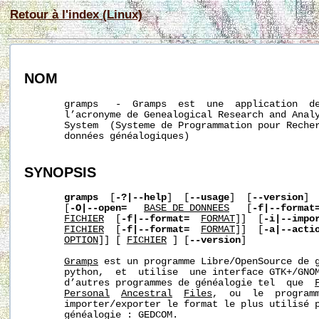
Retour à l'index (Linux)
NOM
       gramps   -  Gramps  est  une  application  de
       l’acronyme de Genealogical Research and Analy
       System  (Systeme de Programmation pour Recher
       données généalogiques)

SYNOPSIS
gramps
  [
-?|--help
]  [
--usage
]  [
--version
] 
       [
-O|--open=
BASE_DE_DONNEES
   [
-f|--format
FICHIER
  [
-f|--format=
FORMAT
]]  [
-i|--impo
FICHIER
  [
-f|--format=
FORMAT
]]  [
-a|--acti
OPTION
]] [ 
FICHIER
 ] [
--version
]

Gramps
 est un programme Libre/OpenSource de g
       python,  et  utilise  une interface GTK+/GNOM
       d’autres programmes de généalogie tel  que  
Personal
Ancestral
Files
,  ou  le  programm
       importer/exporter le format le plus utilisé p
       généalogie : GEDCOM.
