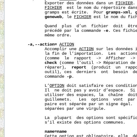
              Exporter des données dans un 
FICHIER
.
FICHIER
  est le nom du répertoire dans
              gramps est écrite.  Pour 
gramps-xml
, 
geneweb
, le 
FICHIER
 est le nom du fich
              Quand  plus  d’un  fichier  doit  être
              précédé par la commande 
-e
. Ces fichie
              même ordre.

-a,--action=
ACTION
              Accomplir une 
ACTION
 sur les données i
              la fin de l’importation.  Les  action
              (comme  le  rapport  ->  Afficher  -> 
check
 (comme l’outil -> Réparation de 
              réparer),  
report
  (produit  un  rapp
              outil), ces  derniers  ont  besoin  d
              commande 
-p
.

              L’
OPTION
 doit satisfaire ces condition
              Il  ne doit pas y avoir d’espace.  Si 
              utiliser des espaces, la  chaîne  doit
              guillemets.   Les  options  vont  par 
              paire est séparée par un signe égal.  
              séparées par une virgule.

              La  plupart  des options sont spécifiq
              s’il existe des options communes.

name=name
              Cette option est obligatoire, elle  dé