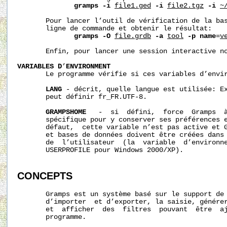
gramps
-i
file1.ged
-i
file2.tgz
-i
~
       Pour lancer l’outil de vérification de la bas
       ligne de commande et obtenir le résultat:

gramps
-O
file.grdb
-a
tool
-p
name
=
v
       Enfin, pour lancer une session interactive n
VARIABLES
D
’
ENVIRONMENT
       Le programme vérifie si ces variables d’envir
LANG
 - décrit, quelle langue est utilisée: Ex
       peut définir fr_FR.UTF-8.

GRAMPSHOME
   -  si  défini,  force  Gramps  à
       spécifique pour y conserver ses préférences e
       défaut,  cette variable n’est pas active et G
       et bases de données doivent être créées dans 
       de  l’utilisateur  (la  variable  d’environne
       USERPROFILE pour Windows 2000/XP).

CONCEPTS
       Gramps est un système basé sur le support de 
       d’importer  et d’exporter, la saisie, générer
       et  afficher  des  filtres  pouvant  être  aj
       programme.
