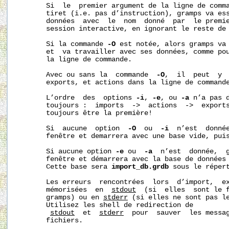
       Si  le  premier argument de la ligne de comma
       tiret (i.e. pas d’instruction), gramps va ess
       données  avec  le  nom  donné  par  le premie
       session interactive, en ignorant le reste de 
       Si la commande 
-O
 est notée, alors gramps va 
       et  va travailler avec ses données, comme pou
       la ligne de commande.

       Avec ou sans la  commande  
-O
,  il  peut  y  
       exports, et actions dans la ligne de command
       L’ordre  des  options 
-i
, 
-e
, ou 
-a
 n’a pas d
       toujours :  imports  ->  actions  ->  exports
       toujours être la première!

       Si  aucune  option  
-O
  ou  
-i
  n’est  donnée
       fenêtre et demarrera avec une base vide, puis
       Si aucune option 
-e
 ou  
-a
  n’est  donnée,  g
       fenêtre et démarrera avec la base de données 
       Cette base sera 
import_db.grdb
 sous le réper
       Les erreurs  rencontrées  lors  d’import,  ex
       mémorisées  en  
stdout
  (si  elles  sont le f
       gramps) ou en 
stderr
 (si elles ne sont pas le
       Utilisez les shell de redirection de

stdout
  et  
stderr
  pour  sauver  les messag
       fichiers.
