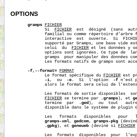
OPTIONS
gramps
FICHIER
              Si  
FICHIER
  est  désigné  (sans  autr
              familial ou comme répertoire d’arbre f
              interactive  est  ouverte.  Si  FICHIE
              supporté par Gramps, une base vide est
              celui  du  
FICHIER
 et les données y se
              options sont ignorées. Ce type de  lan
              gramps  pour manipuler des données com
              Les formats natifs de gramps sont acce
-f,--format=
FORMAT
              Le format spécifique du 
FICHIER
 est p
-i
,  ou  
-e
.  Si  l’option  
-f
 n’est 
              alors le format sera celui de l’extens
              Les formats de sortie disponibles  so
FICHIER
 se termine par 
.gramps
), et 
g
              termine  par  
.ged
),  ou  tout   autre
              disponible dans le système de plugin G
              Les   formats   disponibles   pour   
gramps-xml
, 
gedcom
, 
gramps-pkg
 (devin
.gpkg
), et 
geneweb
 (deviné si 
FICHIER
              Les  formats  disponibles  pour  l’ex