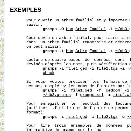
EXEMPLES
       Pour ouvrir un arbre familial et y importer u
       saisir:

gramps
-O
Mon
Arbre
Familal
-i
~/db3.
       Ceci ouvre un arbre familal, pour faire la mê
       dans  un arbre familial temporaire et démarre
       on peut saisir:

gramps
-i
Mon
Arbre
Familal
-i
~/db3.
       Lecture de quatre bases  de  données  dont  l
       devinés d’après les noms, puis vérification d
gramps
-i
file1.ged
-i
file2.tgz
-i
~
check
       Si  vous  voulez  préciser  les  formats de f
       dessus, complétez les noms de fichiers par l
gramps
-i
file1.ged
-f
gedcom
-i
~/db3.gramps
-f
gramps-xml
-i
file4.w
       Pour  enregistrer  le  résultat  des  lectur
       (utiliser  
-f
 si le nom de fichier ne permet 
       format):

gramps
-i
file1.ged
-i
file2.tgz
-e
~
       Pour  lire  trois  ensembles  de  données  pu
       interactive de gramps sur le tout :
