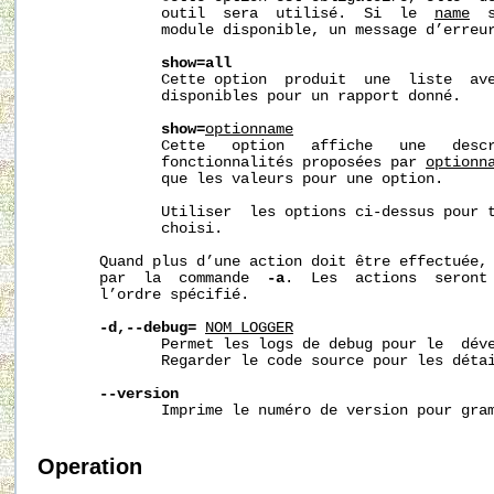
              outil  sera  utilisé.  Si  le  
name
  
              module disponible, un message d’erreur
show=all
              Cette option  produit  une  liste  ave
              disponibles pour un rapport donné.

show=
optionname
              Cette   option   affiche   une   descr
              fonctionnalités proposées par 
optionn
              que les valeurs pour une option.

              Utiliser  les options ci-dessus pour t
              choisi.

       Quand plus d’une action doit être effectuée, 
       par  la  commande  
-a
.  Les  actions  seront 
       l’ordre spécifié.

-d,--debug=
NOM_LOGGER
              Permet les logs de debug pour le  déve
              Regarder le code source pour les détai
--version
              Imprime le numéro de version pour gram
Operation