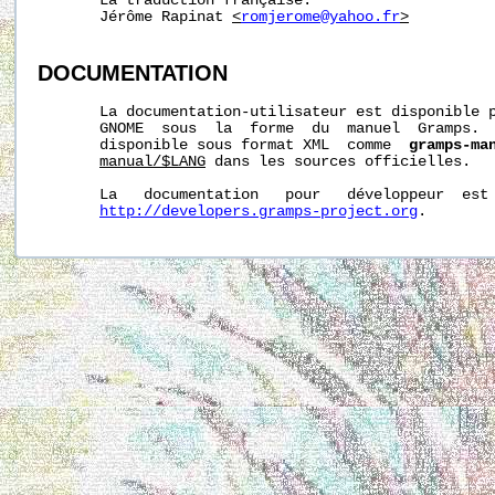
       La traduction française:

       Jérôme Rapinat 
<
romjerome@yahoo.fr
>
DOCUMENTATION
       La documentation-utilisateur est disponible p
       GNOME  sous  la  forme  du  manuel  Gramps.  
       disponible sous format XML  comme  
gramps-ma
manual/$LANG
 dans les sources officielles.

       La   documentation   pour   développeur  est 
http://developers.gramps-project.org