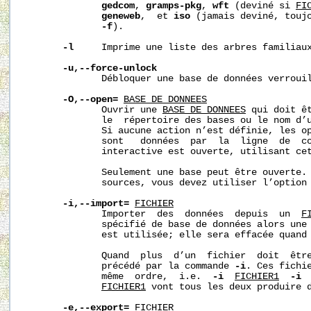
gedcom
, 
gramps-pkg
, 
wft
 (deviné si 
FI
geneweb
,  et 
iso
 (jamais deviné, toujo
-f
).

-l
     Imprime une liste des arbres familiaux
-u,--force-unlock
              Débloquer une base de données verrouil
-O,--open=
BASE_DE_DONNEES
              Ouvrir une 
BASE_DE_DONNEES
 qui doit êt
              le  répertoire des bases ou le nom d’u
              Si aucune action n’est définie, les op
              sont   données  par  la  ligne  de  co
              interactive est ouverte, utilisant cet
              Seulement une base peut être ouverte. 
              sources, vous devez utiliser l’option 
-i,--import=
FICHIER
              Importer  des  données  depuis  un  
F
              spécifié de base de données alors une 
              est utilisée; elle sera effacée quand 
              Quand  plus  d’un  fichier  doit  être
              précédé par la commande 
-i
. Ces fichie
              même  ordre,  i.e.  
-i
FICHIER1
-i
FICHIER1
 vont tous les deux produire d
-e,--export=
FICHIER