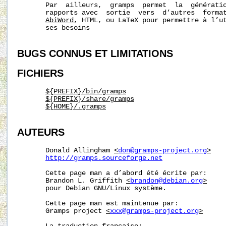
       Par  ailleurs,  gramps  permet  la  génératio
       rapports avec  sortie  vers  d’autres  forma
AbiWord
, HTML, ou LaTeX pour permettre à l’ut
       ses besoins

BUGS
CONNUS
ET
LIMITATIONS
FICHIERS
${PREFIX}/bin/gramps
${PREFIX}/share/gramps
${HOME}/.gramps
AUTEURS
       Donald Allingham 
<
don@gramps-project.org
>
http://gramps.sourceforge.net
       Cette page man a d’abord été écrite par:

       Brandon L. Griffith 
<
brandon@debian.org
>
       pour Debian GNU/Linux système.

       Cette page man est maintenue par:

       Gramps project 
<
xxx@gramps-project.org
>