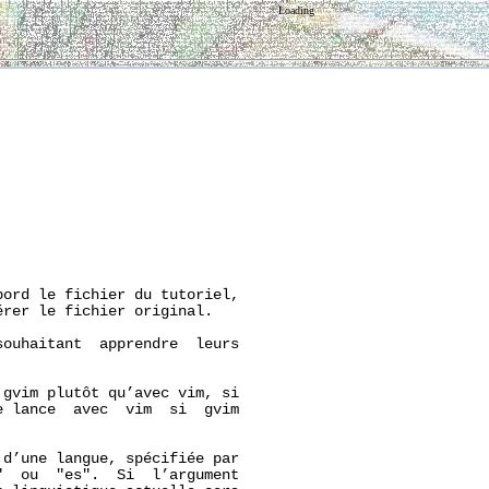
Loading
bord le fichier du tutoriel,

rer le fichier original.

ouhaitant  apprendre  leurs

gvim plutôt qu’avec vim, si

 lance  avec  vim  si  gvim

d’une langue, spécifiée par

  ou  "es".  Si  l’argument
