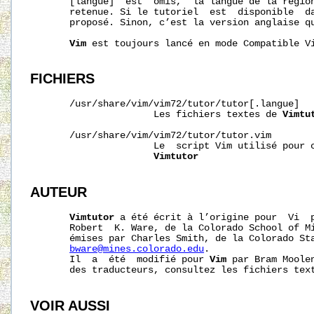
       [langue]  est  omis,  la langue de la région
       retenue. Si le tutoriel  est  disponible  da
       proposé. Sinon, c’est la version anglaise qu
Vim
 est toujours lancé en mode Compatible Vi
FICHIERS
       /usr/share/vim/vim72/tutor/tutor[.langue]

                      Les fichiers textes de 
Vimtu
       /usr/share/vim/vim72/tutor/tutor.vim

                      Le  script Vim utilisé pour c
Vimtutor
AUTEUR
Vimtutor
 a été écrit à l’origine pour  Vi  p
       Robert  K. Ware, de la Colorado School of Mi
       émises par Charles Smith, de la Colorado Sta
bware@mines.colorado.edu
.

       Il  a  été  modifié pour 
Vim
 par Bram Moole
       des traducteurs, consultez les fichiers text
VOIR AUSSI