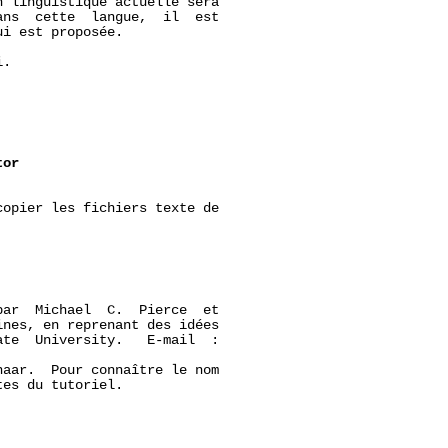
 linguistique actuelle sera

ns  cette  langue,  il  est

i est proposée.

.

tor
opier les fichiers texte de

ar  Michael  C.  Pierce  et

nes, en reprenant des idées

te  University.   E-mail  :

naar.  Pour connaître le nom

es du tutoriel.
