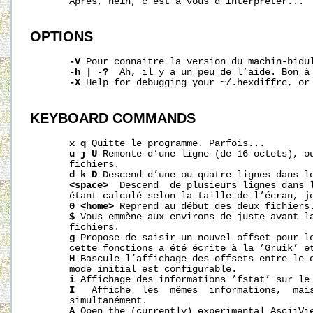
       Après, hein, c’est à vous d’interpréter...

OPTIONS
-V
 Pour connaitre la version du machin-bidul
-h
|
-?
  Ah, il y a un peu de l’aide. Bon à 
-X
 Help for debugging your 
~/.hexdiffrc
, or
KEYBOARD
COMMANDS
x
q
 Quitte le programme. Parfois...

u
j
U
 Remonte d’une ligne (de 16 octets), ou
       fichiers.

d
k
D
 Descend d’une ou quatre lignes dans le
<space>
  Descend  de plusieurs lignes dans l
       étant calculé selon la taille de l’écran, je
0
<home>
 Reprend au début des deux fichiers.
$
 Vous emmène aux environs de juste avant la
       fichiers.

g
 Propose de saisir un nouvel offset pour le
       cette fonctions a été écrite à la ’Gruik’ et
H
 Bascule l’affichage des offsets entre le d
       mode initial est configurable.

i
 Affichage des informations ’fstat’ sur le 
I
   Affiche  les  mêmes  informations,  mais
       simultanément.

A
 Open the (currently) experimental AsciiVie