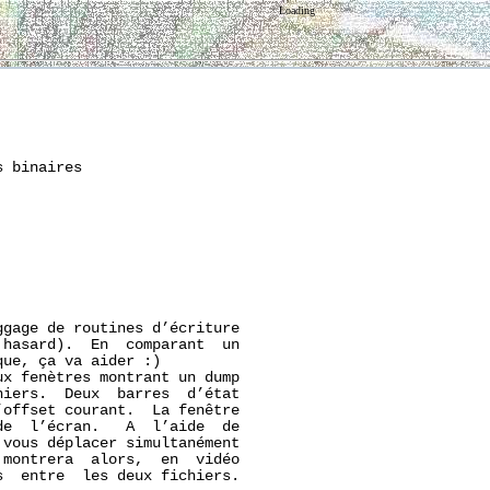
Loading
 binaires

gage de routines d’écriture

hasard).  En  comparant  un

ue, ça va aider :)

x fenètres montrant un dump

iers.  Deux  barres  d’état

offset courant.  La fenêtre

e  l’écran.   A  l’aide  de

vous déplacer simultanément

montrera  alors,  en  vidéo

  entre  les deux fichiers.
