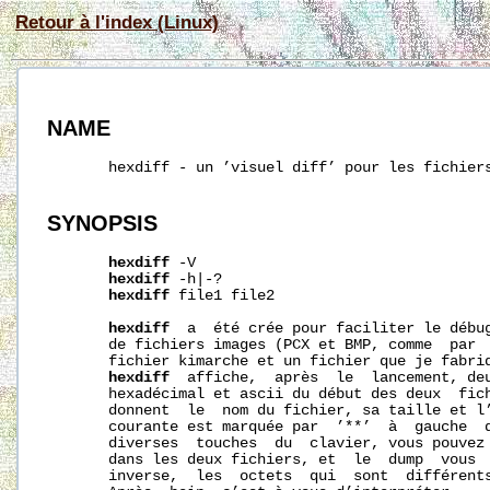
Retour à l'index (Linux)
NAME
       hexdiff - un ’visuel diff’ pour les fichiers
SYNOPSIS
hexdiff
 -V

hexdiff
 -h|-?

hexdiff
 file1 file2

hexdiff
  a  été crée pour faciliter le débug
       de fichiers images (PCX et BMP, comme  par  
       fichier kimarche et un fichier que je fabriq
hexdiff
  affiche,  après  le  lancement, deu
       hexadécimal et ascii du début des deux  fich
       donnent  le  nom du fichier, sa taille et l’
       courante est marquée par  ’**’  à  gauche  d
       diverses  touches  du  clavier, vous pouvez 
       dans les deux fichiers, et  le  dump  vous  
       inverse,  les  octets  qui  sont  différents