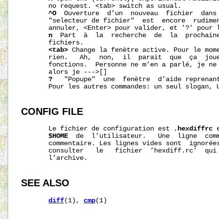
       no request. <tab> switch as usual.

^O
  Ouverture  d’un  nouveau  fichier  dans 
       "selecteur de fichier"  est  encore  rudimen
       annuler, <Enter> pour valider, et ’?’ pour l
n
  Part  à  la  recherche  de  la  prochaine
       fichiers.

<tab>
 Change la fenètre active. Pour le mome
       rien.   Ah,  non,  il  parait  que  ça  joue
       fonctions.  Personne ne m’en a parlé, je ne 
       alors je --->[]

?
   "Popupe"  une  fenètre  d’aide reprenant
       Pour les autres commandes: un seul slogan, U
CONFIG
FILE
       Le fichier de configuration est 
.hexdiffrc
 
$HOME
  de  l’utilisateur.   Une  ligne  com
       commentaire. Les lignes vides sont  ignorées
       consulter   le   fichier  ’hexdiff.rc’  qui 
       l’archive.

SEE
ALSO
diff
(1), 
cmp
(1)
