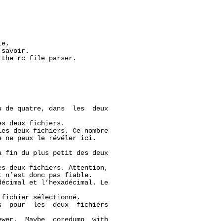
e.

savoir.

 the rc file parser.

 de quatre, dans  les  deux

s deux fichiers.

es deux fichiers. Ce nombre

 ne peux le révéler ici.



 fin du plus petit des deux

s deux fichiers. Attention,

 n’est donc pas fiable.

écimal et l’hexadécimal. Le

fichier sélectionné.

  pour  les  deux  fichiers

wer.  Maybe  coredump  with
