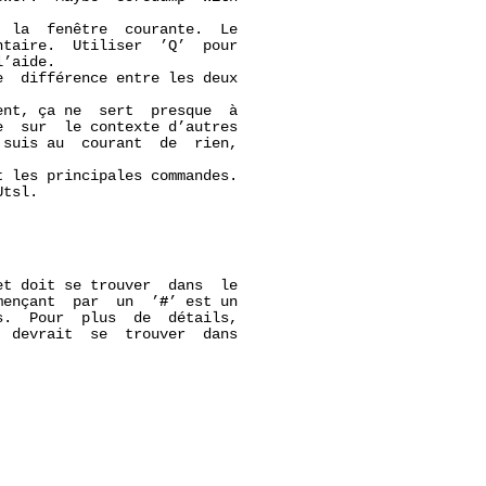
 la  fenêtre  courante.  Le

taire.  Utiliser  ’Q’  pour

’aide.

  différence entre les deux

nt, ça ne  sert  presque  à

  sur  le contexte d’autres

suis au  courant  de  rien,

 les principales commandes.

tsl.

et doit se trouver  dans  le

mençant  par  un  ’
#
’ est un

.  Pour  plus  de  détails,

 devrait  se  trouver  dans
