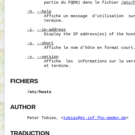
              partie du FQDN) dans le fichier 
/etc/
-h,
--help
              Affiche un message  d’utilisation  sur
              termine.

-i,
--ip-address
              Display the IP address(es) of the host
-s,
--short
              Affiche le nom d’hôte en format court.
-v,
--version
              Affiche  les  informations sur la vers
              et termine.

FICHIERS
/etc/hosts
AUTHOR
       Peter Tobias, <
tobias@et-inf.fho-emden.de
>

TRADUCTION