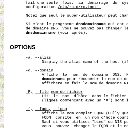
       fait une seule  fois,  au  démarrage  du  sys
       configuration 
/etc/rc.d/rc.inet1.
       Notez que seul le super-utilisateur peut chan
       Si c’est le programme 
dnsdomainname
 qui est a
       de domaine DNS. Vous ne pouvez pas changer le
dnsdomainname
 (voir après).

OPTIONS
-a,
--alias
              Display the alias name of the host (if
-d,
--domain
              Affiche  le  nom  de  domaine  DNS.  N
domainname
 pour récupérer le nom de do
              affichera en fait le nom de domaine NI
-F,
--file
nom_de_fichier
              Lit  le  nom  d’hôte  dans le fichier 
              (lignes commençant avec un ‘#’) sont i
-f,
--fqdn,
--long
              Affiche le nom complet FQDN (Fully Qua
              FQDN  consite  en  un nom d’hôte court
              Sauf si vous utilisez "bind" ou NIS po
              vous  pouvez  changer le FQDN et le no