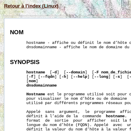
Retour à l'index (Linux)
NOM
       hostname - affiche ou définit le nom d’hôte d
       dnsdomainname - affiche le nom de domaine du 
SYNOPSIS
hostname
  [
-d
]  [
--domain
]  [
-F
nom_de_fichi
       [
-f
] [
--fqdn
] [
-h
] [
--help
] [
--long
] [
-s
]  [
       [
nom
]

dnsdomainname
Hostname
 est le programme utilisé soit pour d
       pour visualiser le nom d’hôte ou de domaine  
       utilisé par différents programmes réseaux pou
       Appelé  sans  argument,  le  programme  affic
       définit à l’aide de la  commande  
hostname.
 
       format  de  sortie  pour  afficher  soit la f
       longue du nom d’hôte (FQDN). Appelé  avec  un
       définit la valeur du nom d’hôte à la valeur f