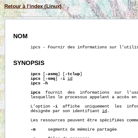
Retour à l'index (Linux)
NOM
       ipcs - Fournir des informations sur l’utilis
SYNOPSIS
ipcs
 [
-asmq
] [
-tclup
]

ipcs
 [
-smq
] 
-i
id
ipcs
-h
ipcs
  fournit  des  informations  sur  l’usa
       lesquelles le processus appelant a accès en 
       L’option 
-i
  affiche  uniquement  les  infor
       désignée par son identifiant 
id
.

       Les ressources peuvent être spécifiées comme
-m
     segments de mémoire partagée
