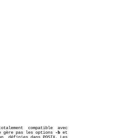
otalement  compatible  avec

e gère pas les options 
-b
 et

on  définies dans POSIX. Les
