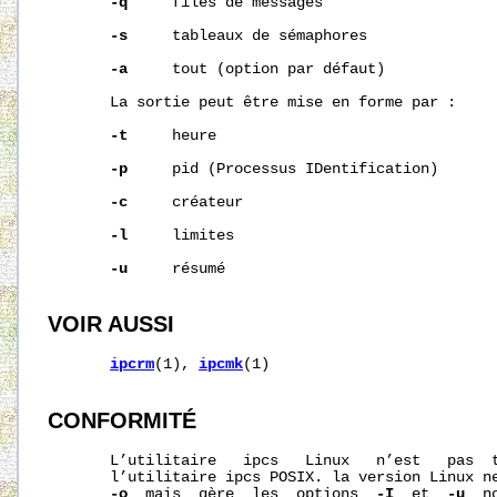
-q
     files de messages

-s
     tableaux de sémaphores

-a
     tout (option par défaut)

       La sortie peut être mise en forme par :

-t
     heure

-p
     pid (Processus IDentification)

-c
     créateur

-l
     limites

-u
     résumé

VOIR AUSSI
ipcrm
(1), 
ipcmk
(1)

CONFORMITÉ
       L’utilitaire   ipcs   Linux   n’est   pas  t
       l’utilitaire ipcs POSIX. la version Linux n
-o
  mais  gère  les  options  
-I
  et  
-u
  n