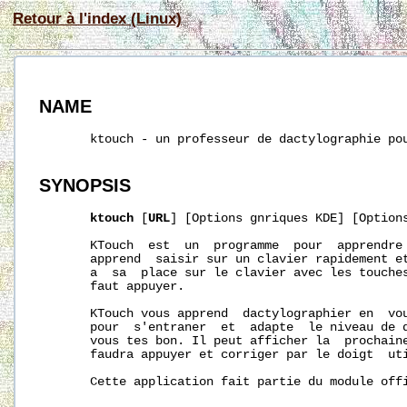
Retour à l'index (Linux)
NAME
       ktouch - un professeur de dactylographie pou
SYNOPSIS
ktouch
 [
URL
] [Options gnriques KDE] [Options
       KTouch  est  un  programme  pour  apprendre 
       apprend  saisir sur un clavier rapidement et
       a  sa  place sur le clavier avec les touches
       faut appuyer.

       KTouch vous apprend  dactylographier en  vou
       pour  s'entraner  et  adapte  le niveau de d
       vous tes bon. Il peut afficher la  prochaine
       faudra appuyer et corriger par le doigt  uti
       Cette application fait partie du module offi