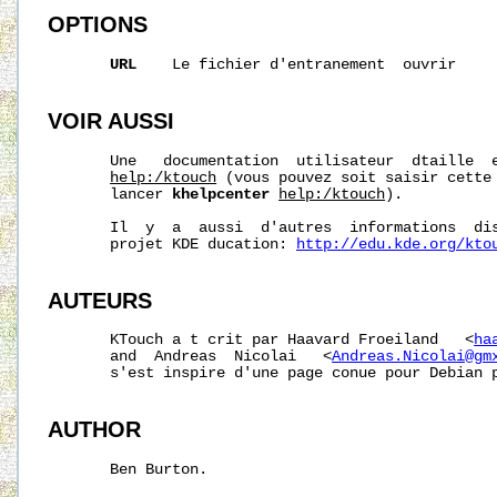
OPTIONS
URL
    Le fichier d'entranement  ouvrir

VOIR AUSSI
       Une   documentation  utilisateur  dtaille  e
help:/ktouch
 (vous pouvez soit saisir cette 
       lancer 
khelpcenter
help:/ktouch
).

       Il  y  a  aussi  d'autres  informations  dis
       projet KDE ducation: 
http://edu.kde.org/kto
AUTEURS
       KTouch a t crit par Haavard Froeiland   <
ha
       and  Andreas  Nicolai   <
Andreas.Nicolai@gm
       s'est inspire d'une page conue pour Debian p
AUTHOR