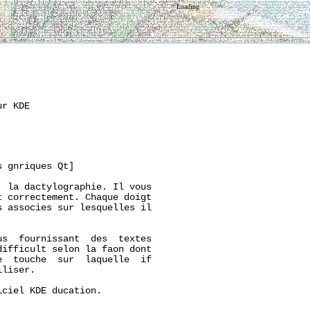
Loading
r KDE

 gnriques Qt]

 la dactylographie. Il vous

 correctement. Chaque doigt

 associes sur lesquelles il

s  fournissant  des  textes

ifficult selon la faon dont

  touche  sur  laquelle  if

liser.

ciel KDE ducation.
