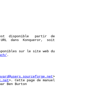
st  disponible   partir  de

URL  dans  Konqueror,  soit

ponibles sur le site web du

uch/
.

avard@users.sourceforge.net
>

x.net
>. Cette page de manuel

ar Ben Burton
