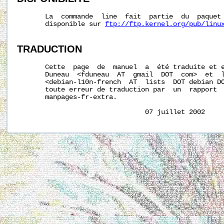
       La  commande  line  fait  partie  du  paquet 
       disponible sur 
ftp://ftp.kernel.org/pub/linu
TRADUCTION
       Cette  page  de  manuel  a  été traduite et e
       Duneau  <fduneau  AT  gmail  DOT  com>  et  l
       <debian-l10n-french  AT  lists  DOT debian DO
       toute erreur de traduction par  un  rapport  
       manpages-fr-extra.
