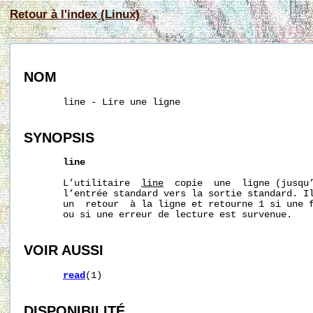
Retour à l'index (Linux)
NOM
       line - Lire une ligne

SYNOPSIS
line
       L’utilitaire  
line
  copie  une  ligne (jusqu’
       l’entrée standard vers la sortie standard. Il
       un  retour  à la ligne et retourne 1 si une f
       ou si une erreur de lecture est survenue.

VOIR AUSSI
read
(1)

DISPONIBILITÉ