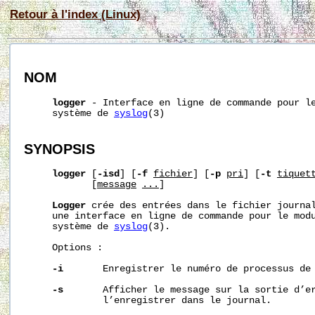
Retour à l'index (Linux)
NOM
logger
 - Interface en ligne de commande pour le
     système de 
syslog
(3)

SYNOPSIS
logger
 [
-isd
] [
-f
fichier
] [
-p
pri
] [
-t
tiquet
            [
message
...
]

Logger
 crée des entrées dans le fichier journal
     une interface en ligne de commande pour le modu
     système de 
syslog
(3).

     Options :

-i
       Enregistrer le numéro de processus de 
-s
       Afficher le message sur la sortie d’er
              l’enregistrer dans le journal.
