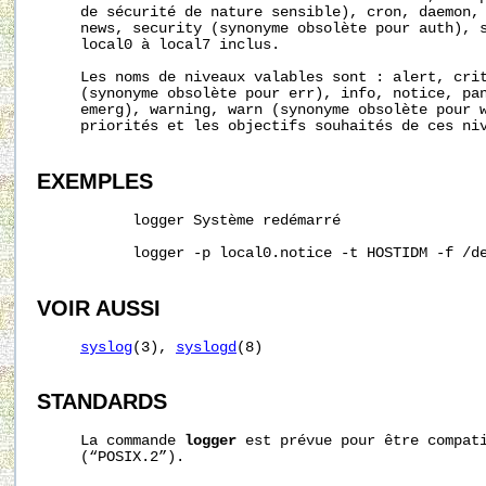
     de sécurité de nature sensible), cron, daemon, 
     news, security (synonyme obsolète pour auth), s
     local0 à local7 inclus.

     Les noms de niveaux valables sont : alert, crit
     (synonyme obsolète pour err), info, notice, pan
     emerg), warning, warn (synonyme obsolète pour w
     priorités et les objectifs souhaités de ces ni
EXEMPLES
           logger Système redémarré

           logger -p local0.notice -t HOSTIDM -f /de
VOIR AUSSI
syslog
(3), 
syslogd
(8)

STANDARDS
     La commande 
logger
 est prévue pour être compati
     (“POSIX.2”).
