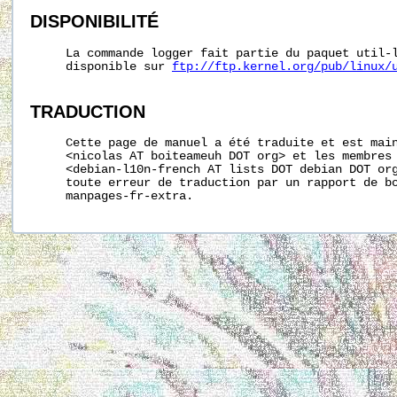
DISPONIBILITÉ
     La commande logger fait partie du paquet util-l
     disponible sur 
ftp://ftp.kernel.org/pub/linux/
TRADUCTION
     Cette page de manuel a été traduite et est main
     <nicolas AT boiteameuh DOT org> et les membres 
     <debian-l10n-french AT lists DOT debian DOT org
     toute erreur de traduction par un rapport de bo