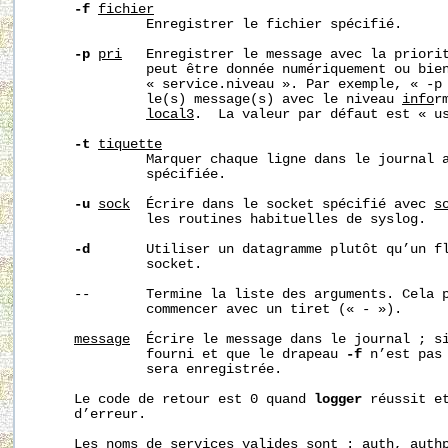
-f
fichier
              Enregistrer le fichier spécifié.

-p
pri
   Enregistrer le message avec la priorit
              peut être donnée numériquement ou bien
              « service.niveau ». Par exemple, « -p 
              le(s) message(s) avec le niveau 
info
r
local3
.  La valeur par défaut est « us
-t
tiquette
              Marquer chaque ligne dans le journal 
              spécifiée.

-u
sock
  Écrire dans le socket spécifié avec 
s
              les routines habituelles de syslog.

-d
       Utiliser un datagramme plutôt qu’un fl
              socket.

     --       Termine la liste des arguments. Cela 
              commencer avec un tiret (« - »).

message
  Écrire le message dans le journal ; si
              fourni et que le drapeau 
-f
 n’est pas 
              sera enregistrée.

     Le code de retour est 0 quand 
logger
 réussit et
     d’erreur.

     Les noms de services valides sont : auth, authp