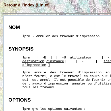
Retour à l'index (Linux)
NOM
       lprm - Annuler des travaux d'impression.

SYNOPSIS
lprm
   [  -E  ]  [  -U  
utilisateur
  ]  [  -
destination[/instance]
  ]  [  -  ]   [   
ide
d'impression
 ]

lprm
  annule  des  travaux  d'impression  en 
       n'est fourni, c'est le travail en cours sur l
       qui  est annul. Il est possible de fournir un
       de travaux d'impression  annuler ou d'utilis
       tous les travaux.

OPTIONS
lprm
 gre les options suivantes :
