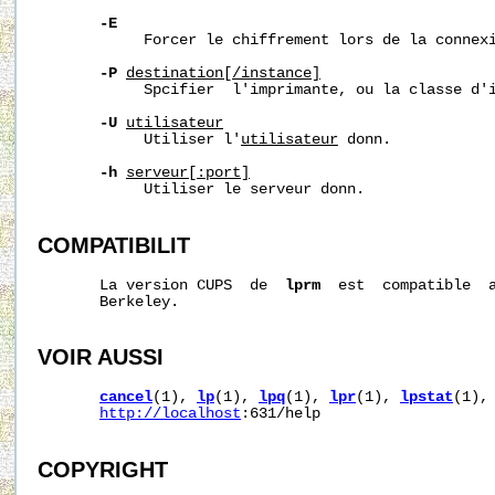
-E
            Forcer le chiffrement lors de la connexi
-P
destination[/instance]
            Spcifier  l'imprimante, ou la classe d'i
-U
utilisateur
            Utiliser l'
utilisateur
 donn.

-h
serveur[:port]
            Utiliser le serveur donn.

COMPATIBILIT
       La version CUPS  de  
lprm
  est  compatible  a
       Berkeley.

VOIR AUSSI
cancel
(1), 
lp
(1), 
lpq
(1), 
lpr
(1), 
lpstat
(1),

http://localhost
:631/help

COPYRIGHT