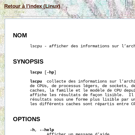
Retour à l'index (Linux)
NOM
       lscpu - afficher des informations sur l’arch
SYNOPSIS
lscpu
 [
-hp
]

lscpu
  collecte des informations sur l’archi
       de CPUs, de processus légers, de sockets, de
       caches, la famille et le modèle de CPU depui
       affiche les résultats de façon lisible.  Il 
       résultats sous une forme plus lisible par un
       les différents caches sont répartis entre CP
OPTIONS
-h
, 
--help
              Afficher un message d’aide.
