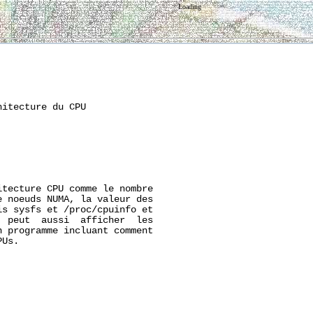
Loading
itecture du CPU

tecture CPU comme le nombre

 noeuds NUMA, la valeur des

s sysfs et /proc/cpuinfo et

 peut  aussi  afficher  les

 programme incluant comment

Us.
