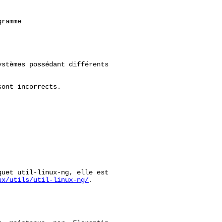
ramme

stèmes possédant différents

ont incorrects.

uet util-linux-ng, elle est

ux/utils/util-linux-ng/
.
