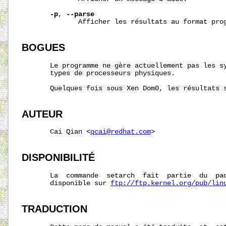
-p
, 
--parse
              Afficher les résultats au format prog
BOGUES
       Le programme ne gère actuellement pas les sy
       types de processeurs physiques.

       Quelques fois sous Xen Dom0, les résultats s
AUTEUR
       Cai Qian <
qcai@redhat.com
>

DISPONIBILITÉ
       La  commande  setarch  fait  partie  du  paq
       disponible sur 
ftp://ftp.kernel.org/pub/lin
TRADUCTION